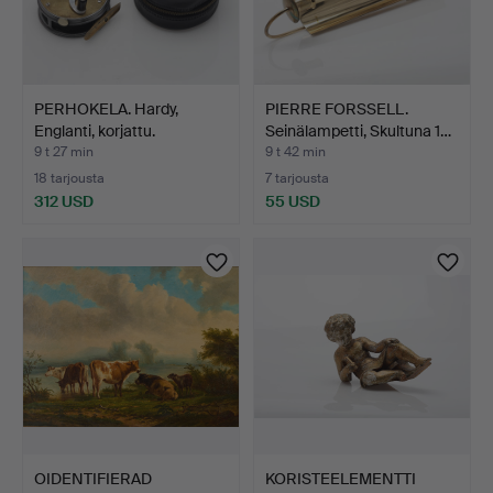
PERHOKELA. Hardy,
PIERRE FORSSELL.
Englanti, korjattu.
Seinälampetti, Skultuna 1…
9 t 27 min
9 t 42 min
18 tarjousta
7 tarjousta
312 USD
55 USD
OIDENTIFIERAD
KORISTEELEMENTTI