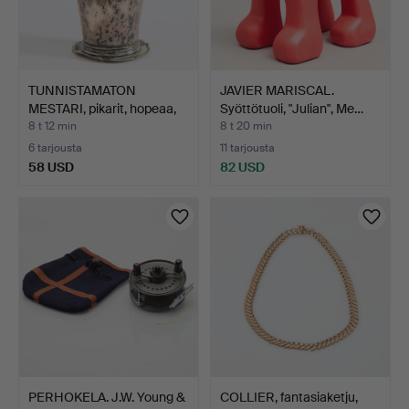
TUNNISTAMATON
JAVIER MARISCAL.
MESTARI, pikarit, hopeaa,
Syöttötuoli, "Julian", Me…
le…
8 t 12 min
8 t 20 min
6 tarjousta
11 tarjousta
58 USD
82 USD
PERHOKELA. J.W. Young &
COLLIER, fantasiaketju,