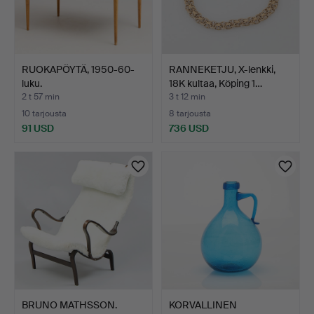
RUOKAPÖYTÄ, 1950-60-
RANNEKETJU, X-lenkki,
luku.
18K kultaa, Köping 1…
2 t 57 min
3 t 12 min
10 tarjousta
8 tarjousta
91 USD
736 USD
BRUNO MATHSSON.
KORVALLINEN