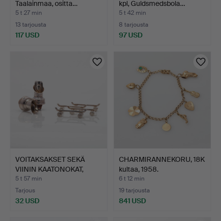
Taalainmaa, ositta…
kpl, Guldsmedsbola…
5 t 27 min
5 t 42 min
13 tarjousta
8 tarjousta
117 USD
97 USD
VOITAKSAKSET SEKÄ
CHARMIRANNEKORU, 18K
VIININ KAATONOKAT,
kultaa, 1958.
uusho…
5 t 57 min
6 t 12 min
Tarjous
19 tarjousta
32 USD
841 USD