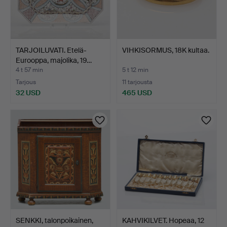
TARJOILUVATI. Etelä-
VIHKISORMUS, 18K kultaa.
Eurooppa, majolika, 19…
4 t 57 min
5 t 12 min
Tarjous
11 tarjousta
32 USD
465 USD
SENKKI, talonpoikainen,
KAHVIKILVET. Hopeaa, 12