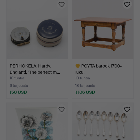
PERHOKELA. Hardy,
PÖYTÄ barock 1700-
Englanti, "The perfect m…
luku.
10 tuntia
10 tuntia
6 tarjousta
18 tarjousta
158 USD
1 106 USD
Valittu
esine