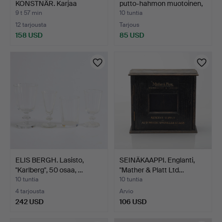
KONSTNÄR. Karjaa
putto-hahmon muotoinen,
maisemassa.
1…
9 t 57 min
10 tuntia
12 tarjousta
Tarjous
158 USD
85 USD
ELIS BERGH. Lasisto,
SEINÄKAAPPI. Englanti,
"Karlberg", 50 osaa, …
"Mather & Platt Ltd…
10 tuntia
10 tuntia
4 tarjousta
Arvio
242 USD
106 USD