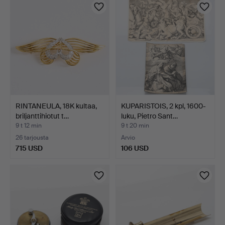
RINTANEULA, 18K kultaa,
KUPARISTOIS, 2 kpl, 1600-
briljanttihiotut t…
luku, Pietro Sant…
9 t 12 min
9 t 20 min
26 tarjousta
Arvio
715 USD
106 USD