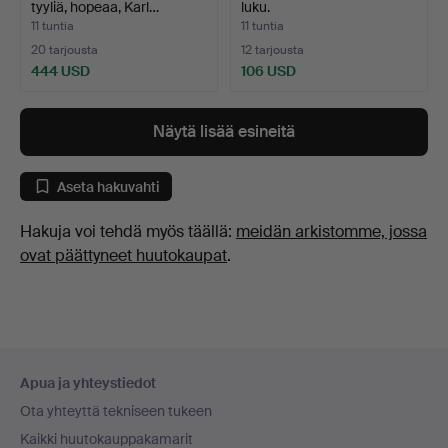
tyyliä, hopeaa, Karl…
luku.
11 tuntia
11 tuntia
20 tarjousta
12 tarjousta
444 USD
106 USD
Näytä lisää esineitä
Aseta hakuvahti
Hakuja voi tehdä myös täällä:
meidän arkistomme, jossa
ovat päättyneet huutokaupat
.
Alatunnistenavigaatio
Apua ja yhteystiedot
Ota yhteyttä tekniseen tukeen
Kaikki huutokauppakamarit