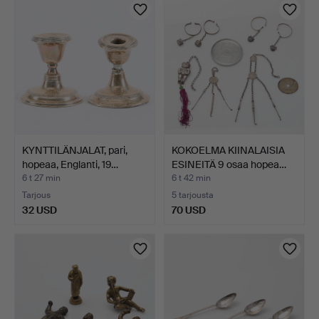
KYNTTILÄNJALAT, pari,
KOKOELMA KIINALAISIA
hopeaa, Englanti, 19…
ESINEITÄ 9 osaa hopea…
6 t 27 min
6 t 42 min
Tarjous
5 tarjousta
32 USD
70 USD