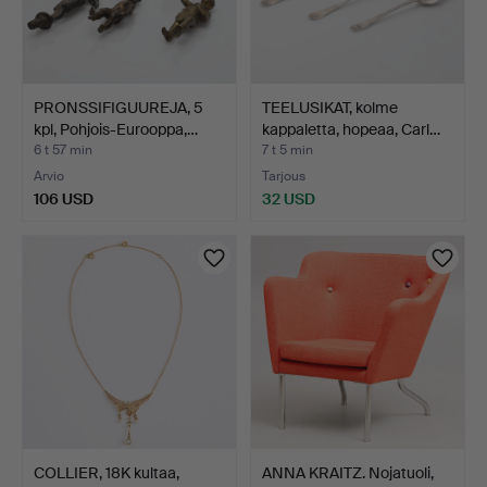
PRONSSIFIGUUREJA, 5
TEELUSIKAT, kolme
kpl, Pohjois-Eurooppa,…
kappaletta, hopeaa, Carl…
6 t 57 min
7 t 5 min
Arvio
Tarjous
106 USD
32 USD
COLLIER, 18K kultaa,
ANNA KRAITZ. Nojatuoli,