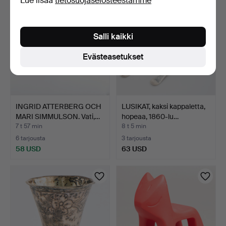
Lue lisää
tietosuojaselosteestamme
Salli kaikki
Evästeasetukset
INGRID ATTERBERG OCH
LUSIKAT, kaksi kappaletta,
MARI SIMMULSON. Vati,…
hopeaa, 1860-lu…
7 t 57 min
8 t 5 min
6 tarjousta
3 tarjousta
58 USD
63 USD