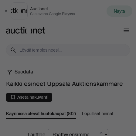
Auctionet
Näytä
Sulje
Saatavana Google Playssa
Auctionet.com
Suodata
Kaikki
Kaikki esineet Uppsala Auktionskammare
esineet
Aseta hakuvahti
Uppsala
Käynnissä olevat huutokaupat
(812)
Lopulliset hinnat
Auktionskammare
Käynnissä
Lajittele