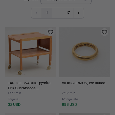
olevat
1
…
17
huutokaupat
TARJOILUVAUNU, pyörillä,
VIHKISORMUS, 18K kultaa.
Erik Gustafssons …
1 t 57 min
2 t 12 min
Tarjous
12 tarjousta
32 USD
698 USD