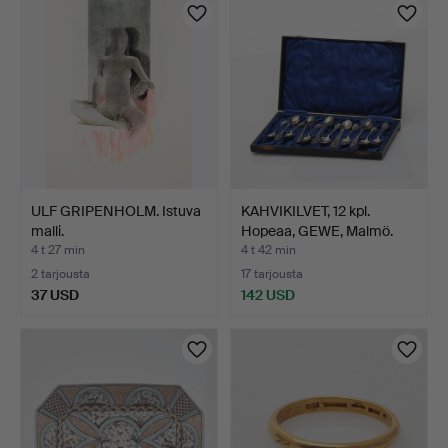
ULF GRIPENHOLM. Istuva
KAHVIKILVET, 12 kpl.
malli.
Hopeaa, GEWE, Malmö.
4 t 27 min
4 t 42 min
2 tarjousta
17 tarjousta
37 USD
142 USD