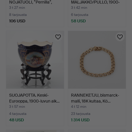
NOJATUOLI, ”Pernilla”,
MALJAKKO/PULLO, 1900-
DUX.
luku.
3 t 27 min
3 t 42 min
8 tarjousta
6 tarjousta
106 USD
58 USD
SUOJAPOTTA. Keski-
RANNEKETJU, bismarck-
Eurooppa, 1900-luvun alk…
malli, 18K kultaa, Kö…
3 t 57 min
4 t 12 min
4 tarjousta
23 tarjousta
48 USD
1 314 USD