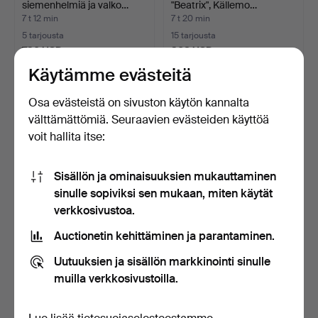
siemenhelmiä ja valko…
"Beatrix", Källemo…
7 t 12 min
7 t 20 min
5 tarjousta
15 tarjousta
730 USD
368 USD
Käytämme evästeitä
Osa evästeistä on sivuston käytön kannalta
välttämättömiä. Seuraavien evästeiden käyttöä
voit hallita itse:
Sisällön ja ominaisuuksien mukauttaminen
sinulle sopiviksi sen mukaan, miten käytät
verkkosivustoa.
PERHOKELA. Svängsta,
KAULARENGAS
Auctionetin kehittäminen ja parantaminen.
"Record Standard", ha…
LASIPASTALLA, hopeaa.
7 t 27 min
7 t 42 min
Uutuuksien ja sisällön markkinointi sinulle
Arvio
15 tarjousta
muilla verkkosivustoilla.
106 USD
110 USD