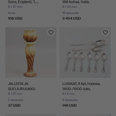
Sons, Englanti, "L…
18K kultaa, Italia.
8 t 27 min
8 t 42 min
Arvio
19 tarjousta
106 USD
3 454 USD
JALUSTA JA
LUSIKAT, 8 kpl, hopeaa,
SUOJURUUKKU
1800-/1900-luku.
Gustavsberg, 1895 p…
8 t 57 min
9 t 5 min
2 tarjousta
6 tarjousta
37 USD
148 USD