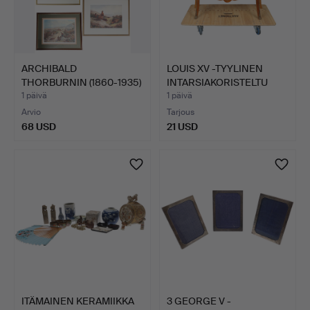
ARCHIBALD
LOUIS XV -TYYLINEN
THORBURNIN (1860-1935)
INTARSIAKORISTELTU
MUKAAN, 6…
PÄHK…
1 päivä
1 päivä
Arvio
Tarjous
68 USD
21 USD
ITÄMAINEN KERAMIIKKA
3 GEORGE V -