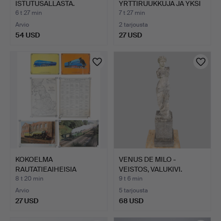
ISTUTUSALLASTA.
YRTTIRUUKKUJA JA YKSI
RUUK…
6 t 27 min
7 t 27 min
Arvio
2 tarjousta
54 USD
27 USD
KOKOELMA
VENUS DE MILO -
RAUTATIEAIHEISIA
VEISTOS, VALUKIVI.
JULISTEITA. (6).
8 t 20 min
9 t 6 min
Arvio
5 tarjousta
27 USD
68 USD