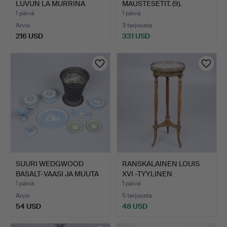
LUVUN LA MURRINA
MAUSTESETIT. (9).
MURANO-…
1 päivä
1 päivä
Arvio
3 tarjousta
216 USD
331 USD
SUURI WEDGWOOD
RANSKALAINEN LOUIS
BASALT-VAASI JA MUUTA
XVI -TYYLINEN
JASPE…
PYÖKKINEN…
1 päivä
1 päivä
Arvio
5 tarjousta
54 USD
48 USD