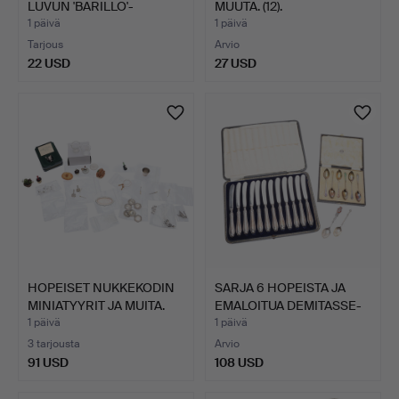
LUVUN 'BARILLO'-
MUUTA. (12).
LASIPÖYT…
1 päivä
1 päivä
Tarjous
Arvio
22 USD
27 USD
Valittu
esine
HOPEISET NUKKEKODIN
SARJA 6 HOPEISTA JA
MINIATYYRIT JA MUITA.
EMALOITUA DEMITASSE-
LU…
1 päivä
1 päivä
3 tarjousta
Arvio
91 USD
108 USD