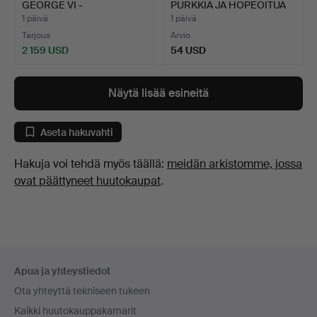
GEORGE VI -
PURKKIA JA HOPEOITUA
HOPEATERISETT…
METAL…
1 päivä
1 päivä
Tarjous
Arvio
2 159 USD
54 USD
Näytä lisää esineitä
Aseta hakuvahti
Hakuja voi tehdä myös täällä:
meidän arkistomme, jossa
ovat päättyneet huutokaupat
.
Alatunnistenavigaatio
Apua ja yhteystiedot
Ota yhteyttä tekniseen tukeen
Kaikki huutokauppakamarit