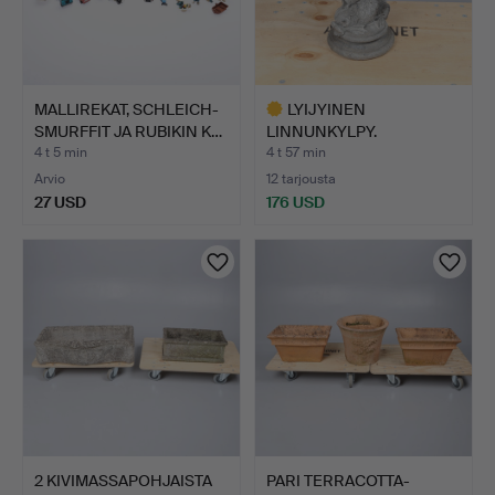
MALLIREKAT, SCHLEICH-
LYIJYINEN
SMURFFIT JA RUBIKIN K…
LINNUNKYLPY.
4 t 5 min
4 t 57 min
Arvio
12 tarjousta
27 USD
176 USD
Valittu
esine
2 KIVIMASSAPOHJAISTA
PARI TERRACOTTA-