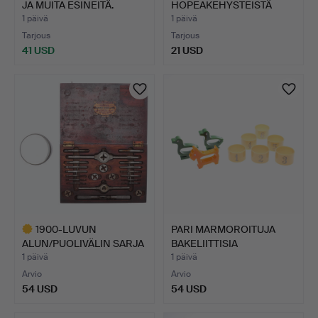
JA MUITA ESINEITÄ.
HOPEAKEHYSTEISTÄ
SUORAKULMAIST…
1 päivä
1 päivä
Tarjous
Tarjous
41 USD
21 USD
1900-LUVUN
PARI MARMOROITUJA
ALUN/PUOLIVÄLIN SARJA
BAKELIITTISIA
KAKSI KIE…
ANKKALAUTA…
1 päivä
1 päivä
Arvio
Arvio
54 USD
54 USD
Valittu