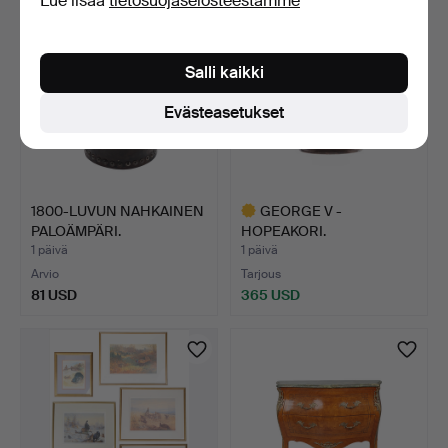
Lue lisää
tietosuojaselosteestamme
Salli kaikki
Evästeasetukset
1800-LUVUN NAHKAINEN
GEORGE V -
PALOÄMPÄRI.
HOPEAKORI.
1 päivä
1 päivä
Arvio
Tarjous
81 USD
365 USD
Valittu
esine