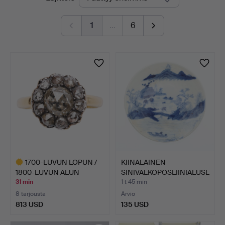
olevat
1
…
6
huutokaupat
1700-LUVUN LOPUN /
KIINALAINEN
1800-LUVUN ALUN
SINIVALKOPOSLIINIALUSL
KULTAIN…
AUTANEN,…
31 min
1 t 45 min
8 tarjousta
Arvio
813 USD
135 USD
Valittu