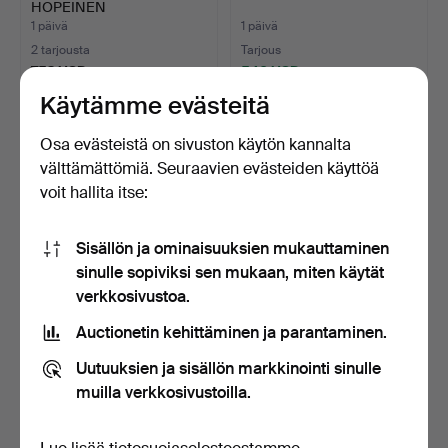
HOPEINEN
JÄLKIRUOKAVÄLINESA…
1 päivä
1 päivä
2 tarjousta
Tarjous
752 USD
540 USD
Käytämme evästeitä
Osa evästeistä on sivuston käytön kannalta
välttämättömiä. Seuraavien evästeiden käyttöä
voit hallita itse:
Sisällön ja ominaisuuksien mukauttaminen
sinulle sopiviksi sen mukaan, miten käytät
verkkosivustoa.
JUDITH DUNGER
VIKTORIAANINEN
Auctionetin kehittäminen ja parantaminen.
LAKATTU CHINOISERIE-
INTARSIAKORISTELTU
NUKKEKOD…
PÄHKINÄP…
1 päivä
1 päivä
Uutuuksien ja sisällön markkinointi sinulle
Arvio
3 tarjousta
muilla verkkosivustoilla.
135 USD
48 USD