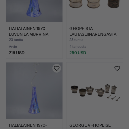
ITALIALAINEN 1970-
6 HOPEISTA
LUVUN LA MURRINA
LAUTASLIINARENGASTA.
MURANO-…
23 tuntia
23 tuntia
Arvio
4 tarjousta
216 USD
250 USD
ITALIALAINEN 1970-
GEORGE V -HOPEISET