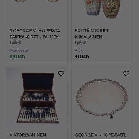
3 GEORGE V -HOPEISTA
ERITTÄIN SUURI
PAIKKAKORTTI- TAI MEN…
KIINALAINEN
POSLIININEN BAL…
1 päivä
1 päivä
4 tarjousta
Arvio
68 USD
41 USD
VIKTORIAANINEN
GEORGE VI -HOPEAVATI.