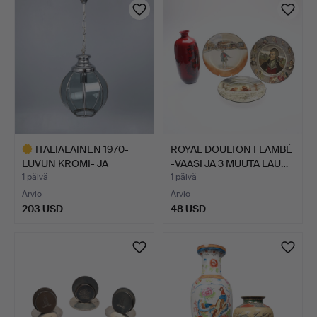
ITALIALAINEN 1970-
ROYAL DOULTON FLAMBÉ
LUVUN KROMI- JA
-VAASI JA 3 MUUTA LAU…
SAVULASI…
1 päivä
1 päivä
Arvio
Arvio
203 USD
48 USD
Valittu
esine