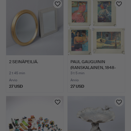
esine
2 SEINÄPEILIÄ.
PAUL GAUGUININ
(RANSKALAINEN, 1848-
1903) J…
2 t 45 min
3 t 5 min
Arvio
Arvio
27 USD
27 USD