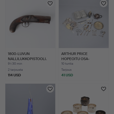
1800-LUVUN
ARTHUR PRICE
NALLILUKKOPISTOOLI.
HOPEOITU OSA-
LUKOSSA VAL…
ATERINSASTO SEKÄ…
9 t 30 min
10 tuntia
2 tarjousta
Tarjous
114 USD
41 USD