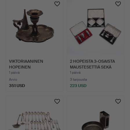
esine
VIKTORIAANINEN
2 HOPEISTA 3-OSAISTA
HOPEINEN
MAUSTESETTIÄ SEKÄ
KYNTTILÄNJALKA.
TOI…
1 päivä
1 päivä
Arvio
3 tarjousta
351 USD
223 USD