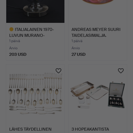
ITALIALAINEN 1970-
ANDREAS MEYER SUURI
LUVUN MURANO-
TAIDELASIMALJA.
LASINEN PÖY…
1 päivä
1 päivä
Arvio
Arvio
203 USD
27 USD
Valittu
esine
LÄHES TÄYDELLINEN
3 HOPEAKANTISTA