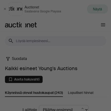
Auctionet
Näytä
Sulje
Saatavana Google Playssa
Auctionet.com
Suodata
Kaikki
Kaikki esineet Young's Auctions
esineet
Aseta hakuvahti
Young's
Käynnissä olevat huutokaupat
(243)
Lopulliset hinnat
Auctions
Käynnissä
Lajittele