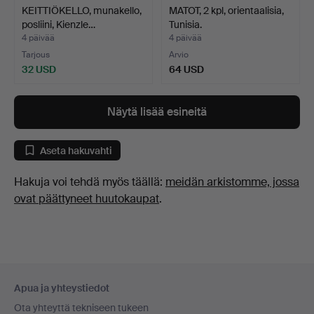
KEITTIÖKELLO, munakello,
MATOT, 2 kpl, orientaalisia,
posliini, Kienzle…
Tunisia.
4 päivää
4 päivää
Tarjous
Arvio
32 USD
64 USD
Näytä lisää esineitä
Aseta hakuvahti
Hakuja voi tehdä myös täällä:
meidän arkistomme, jossa
ovat päättyneet huutokaupat
.
Alatunnistenavigaatio
Apua ja yhteystiedot
Ota yhteyttä tekniseen tukeen