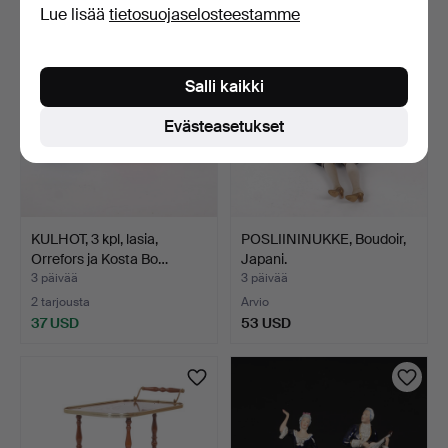
Lue lisää
tietosuojaselosteestamme
Salli kaikki
Evästeasetukset
KULHOT, 3 kpl, lasia,
POSLIININUKKE, Boudoir,
Orrefors ja Kosta Bo…
Japani.
3 päivää
3 päivää
2 tarjousta
Arvio
37 USD
53 USD