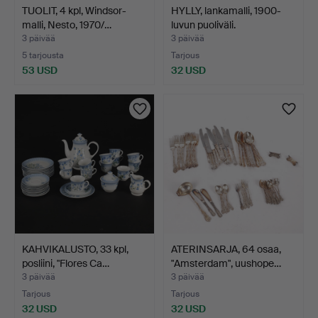
TUOLIT, 4 kpl, Windsor-
HYLLY, lankamalli, 1900-
malli, Nesto, 1970/…
luvun puoliväli.
3 päivää
3 päivää
5 tarjousta
Tarjous
53 USD
32 USD
KAHVIKALUSTO, 33 kpl,
ATERINSARJA, 64 osaa,
posliini, "Flores Ca…
"Amsterdam", uushope…
3 päivää
3 päivää
Tarjous
Tarjous
32 USD
32 USD