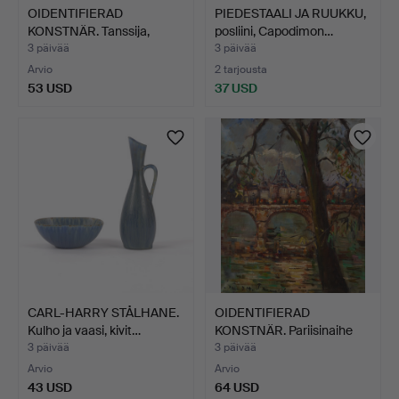
OIDENTIFIERAD
PIEDESTAALI JA RUUKKU,
KONSTNÄR. Tanssija,
posliini, Capodimon…
siluetti…
3 päivää
3 päivää
Arvio
2 tarjousta
53 USD
37 USD
CARL-HARRY STÅLHANE.
OIDENTIFIERAD
Kulho ja vaasi, kivit…
KONSTNÄR. Pariisinaihe
Eiffe…
3 päivää
3 päivää
Arvio
Arvio
43 USD
64 USD