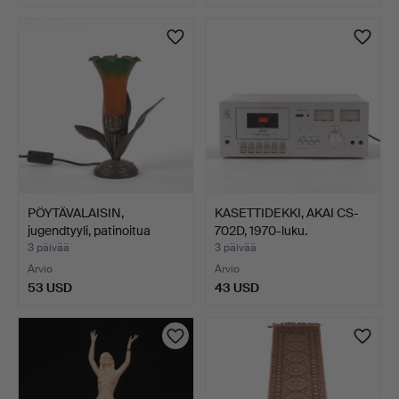
PÖYTÄVALAISIN,
KASETTIDEKKI, AKAI CS-
jugendtyyli, patinoitua
702D, 1970-luku.
met…
3 päivää
3 päivää
Arvio
Arvio
53 USD
43 USD