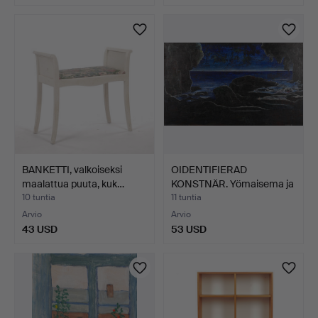
BANKETTI, valkoiseksi
OIDENTIFIERAD
maalattua puuta, kuk…
KONSTNÄR. Yömaisema ja
kalli…
10 tuntia
11 tuntia
Arvio
Arvio
43 USD
53 USD