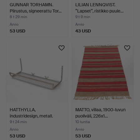
GUNNAR TORHAMN.
LILIAN LENNQVIST.
Piirustus, signeerattu Tor…
”Lapset”, ristikko puule…
8 t 29 min
9 t 9 min
Arvio
Arvio
53 USD
43 USD
HATTHYLLA,
MATTO, villaa, 1900-luvun
industridesign, metall.
puoliväli, 226x1…
9 t 24 min
10 tuntia
Arvio
Arvio
53 USD
53 USD