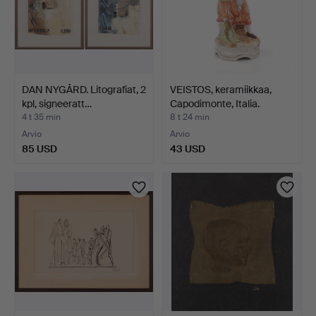
DAN NYGÅRD. Litografiat, 2
VEISTOS, keramiikkaa,
kpl, signeeratt…
Capodimonte, Italia.
4 t 35 min
8 t 24 min
Arvio
Arvio
85 USD
43 USD