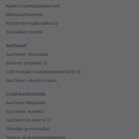
Kaikki huutokauppakamarit
Maksuvaihtoehdot
Käytämme kuljetusliikettä
Sosiaaliset mediat
Auctionet
Auctionet -sivustosta
Avoimet työpaikat
Liitä mukaan huutokauppakamarisi
Auctionet -sivuston takuu
Lisää Auctionetistä
Auctionet Magazine
Auctionet -sovellus
Auctionet Academy
Taiteilijat ja muotoilijat
Teema- ja vasarahuutokaupat