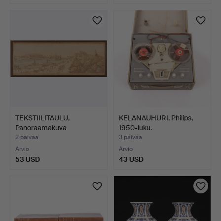
TEKSTIILITAULU,
KELANAUHURI, Philips,
Panoraamakuva
1950-luku.
Tukholmasta,…
2 päivää
3 päivää
Arvio
Arvio
53 USD
43 USD