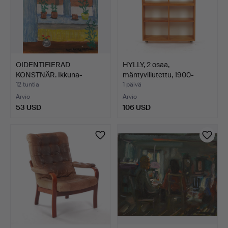
OIDENTIFIERAD
HYLLY, 2 osaa,
KONSTNÄR. Ikkuna-
mäntyviilutettu, 1900-
asetelma, ö…
luvun…
12 tuntia
1 päivä
Arvio
Arvio
53 USD
106 USD