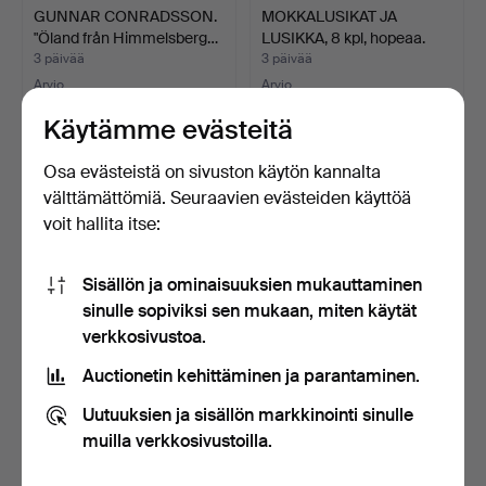
GUNNAR CONRADSSON.
MOKKALUSIKAT JA
"Öland från Himmelsberg…
LUSIKKA, 8 kpl, hopeaa.
3 päivää
3 päivää
Arvio
Arvio
53 USD
106 USD
Käytämme evästeitä
Osa evästeistä on sivuston käytön kannalta
välttämättömiä. Seuraavien evästeiden käyttöä
voit hallita itse:
Sisällön ja ominaisuuksien mukauttaminen
sinulle sopiviksi sen mukaan, miten käytät
verkkosivustoa.
Auctionetin kehittäminen ja parantaminen.
REMMARE, 11 kpl, "Tunneln",
OIDENTIFIERAD
Gullaskruf.
KONSTNÄR. Asetelma, öljy
Uutuuksien ja sisällön markkinointi sinulle
pan…
3 päivää
3 päivää
muilla verkkosivustoilla.
Arvio
Arvio
85 USD
43 USD