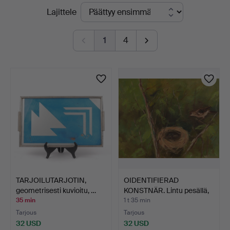
Käynnissä
Lajittele
i
olevat
Kalmar
1
4
huutokaupat
TARJOILUTARJOTIN,
OIDENTIFIERAD
geometrisesti kuvioitu, …
KONSTNÄR. Lintu pesällä,
ölj…
35 min
1 t 35 min
Tarjous
Tarjous
32 USD
32 USD