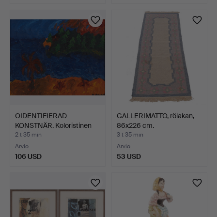
OIDENTIFIERAD
GALLERIMATTO, rölakan,
KONSTNÄR. Koloristinen
86x226 cm.
maise…
2 t 35 min
3 t 35 min
Arvio
Arvio
106 USD
53 USD