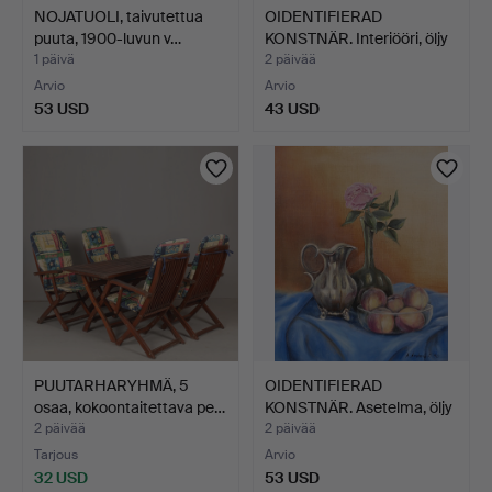
NOJATUOLI, taivutettua
OIDENTIFIERAD
puuta, 1900-luvun v…
KONSTNÄR. Interiööri, öljy
k…
1 päivä
2 päivää
Arvio
Arvio
53 USD
43 USD
PUUTARHARYHMÄ, 5
OIDENTIFIERAD
osaa, kokoontaitettava pe…
KONSTNÄR. Asetelma, öljy
kan…
2 päivää
2 päivää
Tarjous
Arvio
32 USD
53 USD