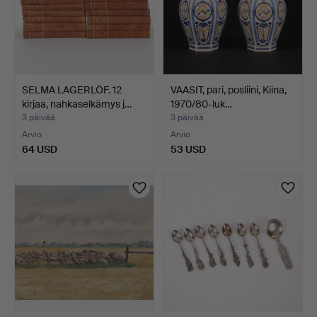
SELMA LAGERLÖF. 12
VAASIT, pari, posliini, Kiina,
kirjaa, nahkaselkämys j…
1970/80-luk…
3 päivää
3 päivää
Arvio
Arvio
64 USD
53 USD