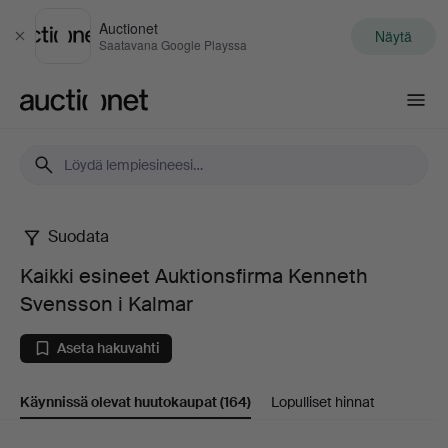
Auctionet
Näytä
Sulje
Saatavana Google Playssa
Auctionet.com
Suodata
Kaikki
Kaikki esineet Auktionsfirma Kenneth
esineet
Svensson i Kalmar
Auktionsfirma
Aseta hakuvahti
Kenneth
Käynnissä olevat huutokaupat
(164)
Lopulliset hinnat
Svensson