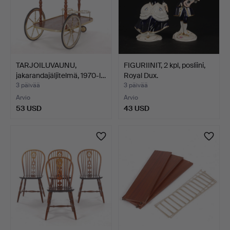
TARJOILUVAUNU,
FIGURIINIT, 2 kpl, posliini,
jakarandajäljitelmä, 1970-l…
Royal Dux.
3 päivää
3 päivää
Arvio
Arvio
53 USD
43 USD