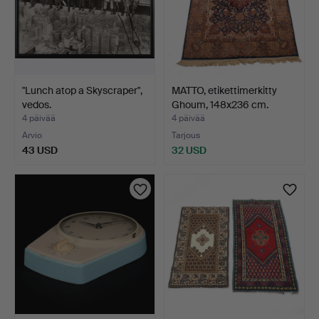
"Lunch atop a Skyscraper",
MATTO, etikettimerkitty
vedos.
Ghoum, 148x236 cm.
4 päivää
4 päivää
Arvio
Tarjous
43 USD
32 USD