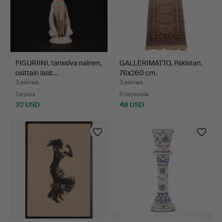
FIGURIINI, tanssiva nainen,
GALLERIMATTO, Pakistan,
osittain lasit…
76x260 cm.
3 päivää
3 päivää
Tarjous
6 tarjousta
32 USD
48 USD