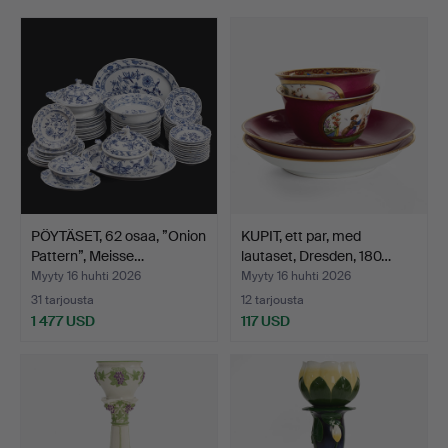
a Japonesque folding screen, a ladle holder, a cameo
brooch, an English stilton spoon, Iwan Constantin
Johansson's stretching swans against a pale blue-pink
sky, a pair of substantial caryatids and much more
besides.
Welcome!
PÖYTÄSET, 62 osaa, ”Onion
KUPIT, ett par, med
Pattern”, Meisse…
lautaset, Dresden, 180…
Myyty 16 huhti 2026
Myyty 16 huhti 2026
31 tarjousta
12 tarjousta
1 477 USD
117 USD