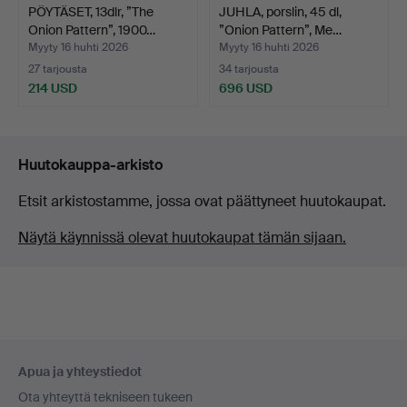
PÖYTÄSET, 13dlr, ”The
JUHLA, porslin, 45 dl,
Onion Pattern”, 1900…
”Onion Pattern”, Me…
Myyty 16 huhti 2026
Myyty 16 huhti 2026
27 tarjousta
34 tarjousta
214 USD
696 USD
Huutokauppa-arkisto
Etsit arkistostamme, jossa ovat päättyneet huutokaupat.
Näytä käynnissä olevat huutokaupat tämän sijaan.
Alatunnistenavigaatio
Apua ja yhteystiedot
Ota yhteyttä tekniseen tukeen