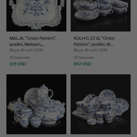
MALJA, ”Onion Pattern”,
KULHO, 22 dl, ”Onion
posliini, Meissen,…
Pattern”, posliini, M…
Myyty 16 huhti 2026
Myyty 16 huhti 2026
22 tarjousta
37 tarjousta
321 USD
897 USD