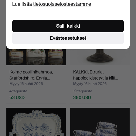
Lue lisää
tietosuojaselosteestamme
Salli kaikki
Evästeasetukset
Kolme posliinihahmoa,
KALKKI, Etruria,
Staffordshire, Engla…
happipelkistetyt ja kiill…
Myyty 16 huhti 2026
Myyty 16 huhti 2026
4 tarjousta
19 tarjousta
53 USD
380 USD