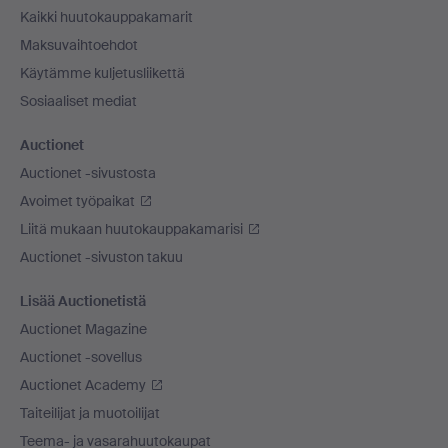
Kaikki huutokauppakamarit
Maksuvaihtoehdot
Käytämme kuljetusliikettä
Sosiaaliset mediat
Auctionet
Auctionet -sivustosta
Avoimet työpaikat
Liitä mukaan huutokauppakamarisi
Auctionet -sivuston takuu
Lisää Auctionetistä
Auctionet Magazine
Auctionet -sovellus
Auctionet Academy
Taiteilijat ja muotoilijat
Teema- ja vasarahuutokaupat