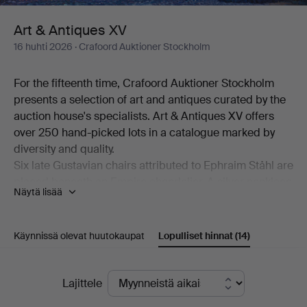
Art & Antiques XV
16 huhti 2026
· Crafoord Auktioner Stockholm
For the fifteenth time, Crafoord Auktioner Stockholm
presents a selection of art and antiques curated by the
auction house's specialists. Art & Antiques XV offers
over 250 hand-picked lots in a catalogue marked by
diversity and quality.
Six late Gustavian chairs attributed to Ephraim Ståhl are
placed beneath an Empire chandelier. A silver necklace
Näytä lisää
made by Anders Arvidsson Castman in Eksjö in 1793
shares display space with a football signed by Real
Madrid's starting eleven from 1966. And on the
Käynnissä olevat huutokaupat
Lopulliset hinnat
(14)
bookshelf stands a copy of C L Grubb's substantial
collection of proverbs from the second half of the 17th
Lopulliset
century. Add to this a wealth of beautiful objects,
Lajittele
including a mahogany chiffonier by Carl Hendric Blom,
hinnat