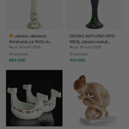
Jalusta, ulkovuori,
GEORG ASPLUND (1873-
Rörstrand, ca 1900, re…
1963), Jalusta ruukull…
Myyty 16 huhti 2026
Myyty 16 huhti 2026
29 tarjousta
19 tarjousta
682 USD
401 USD
Valittu
esine