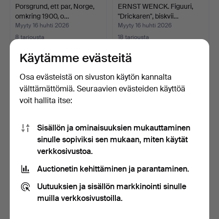
Porsgrund, ett par, Norge,
ERNST WENCK. Figuuri,
omkring 1900, o…
"Drickaren", biskvii…
Myyty 16 huhti 2026
Myyty 16 huhti 2026
8 tarjousta
18 tarjousta
359 USD
201 USD
Käytämme evästeitä
Osa evästeistä on sivuston käytön kannalta
välttämättömiä. Seuraavien evästeiden käyttöä
voit hallita itse:
Sisällön ja ominaisuuksien mukauttaminen
sinulle sopiviksi sen mukaan, miten käytät
verkkosivustoa.
Auctionetin kehittäminen ja parantaminen.
JARDINJÄR, posliini, Von
BREWERIANA,
Schierholz Plaue,…
muistolautasia, 5 st,
Uutuuksien ja sisällön markkinointi sinulle
Aluminia…
Myyty 16 huhti 2026
Myyty 16 huhti 2026
muilla verkkosivustoilla.
20 tarjousta
15 tarjousta
160 USD
101 USD