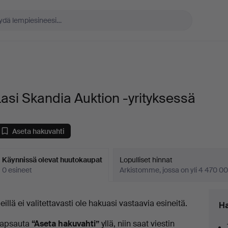
asi Skandia Auktion -yrityksessä
Aseta hakuvahti
Käynnissä olevat huutokaupat
Lopulliset hinnat
0 esineet
Arkistomme, jossa on yli 4 470 00
äynnissä
eillä ei valitettavasti ole hakuasi vastaavia esineitä.
Ha
levat
apsauta
“Aseta hakuvahti”
yllä, niin saat viestin