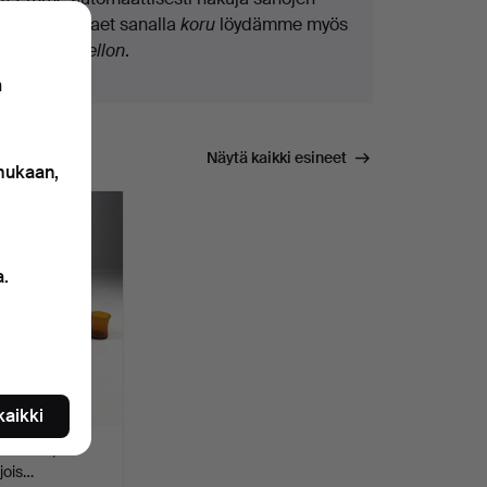
osilla. Jos haet sanalla
koru
löydämme myös
ranne
koru
kellon
.
n
Näytä kaikki esineet
 mukaan,
a.
 kaikki
 11 dlr,
 jois…