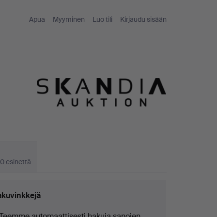
Apua
Myyminen
Luo tili
Kirjaudu sisään
0 esinettä
kuvinkkejä
Teemme automaattisesti hakuja sanojen