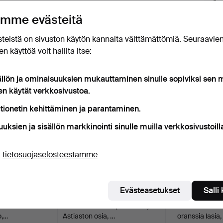
uutokaupat
eti, kun kohde tulee myyntiin.
mme evästeitä
teistä on sivuston käytön kannalta välttämättömiä. Seuraavie
n käyttöä voit hallita itse:
t esineet, jotka vastaavat hakuasi
ällön ja ominaisuuksien mukauttaminen sinulle sopiviksi sen
en käytät verkkosivustoa.
tionetin kehittäminen ja parantaminen.
uuksien ja sisällön markkinointi sinulle muilla verkkosivustoill
ä
tietosuojaselosteestamme
Evästeasetukset
Salli
900-luvun
MONICA BRATT (1913-1961).
ERIK HÖGLUND.
o,…
Astiaston osia, …
oranssia lasia,