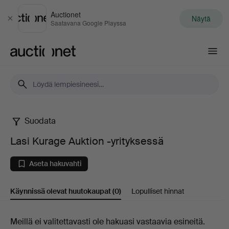
Auctionet
Näytä
Sulje
Saatavana Google Playssa
Auctionet.com
Suodata
Lasi
Lasi Kurage Auktion -yrityksessä
Kurage
Aseta hakuvahti
Auktion
Käynnissä olevat huutokaupat
(0)
Lopulliset hinnat
-
yrityksessä
Käynnissä
Meillä ei valitettavasti ole hakuasi vastaavia esineitä.