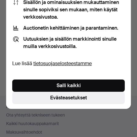
Sisällön ja ominaisuuksien mukauttaminen
sinulle sopiviksi sen mukaan, miten käytät
verkkosivustoa.
Auctionetin kehittäminen ja parantaminen.
Uutuuksien ja sisällön markkinointi sinulle
SNAPSGLASSET, 2 kpl,
1700-luku.
muilla verkkosivustoilla.
Myyty 22 huhti 2026
3 tarjousta
Lue lisää
tietosuojaselosteestamme
59 USD
Salli kaikki
Evästeasetukset
Alatunnistenavigaatio
Apua ja yhteystiedot
Ota yhteyttä tekniseen tukeen
Kaikki huutokauppakamarit
Maksuvaihtoehdot