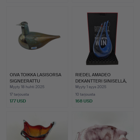
OIVA TOIKKA LASISORSA
RIEDEL AMADEO
SIGNEERATTU
DEKANTTERI SINISELLÄ,
NUUTAJÄR…
ALKUPE…
Myyty 18 huhti 2025
Myyty 1 syys 2025
17 tarjousta
10 tarjousta
177 USD
168 USD