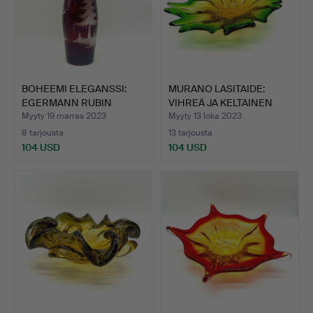
BOHEEMI ELEGANSSI:
MURANO LASITAIDE:
EGERMANN RUBIN
VIHREÄ JA KELTAINEN
KRISTALL…
VINT…
Myyty 19 marras 2023
Myyty 13 loka 2023
8 tarjousta
13 tarjousta
104 USD
104 USD