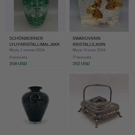
SCHÖNBORNER
SWAROVSKIN
LYIJYKRISTALLIMALJAKK
KRISTALLILASIN
O - KÄSIN…
HARMONIA VUODELT…
Myyty 2 marras 2024
Myyty 13 joulu 2024
6 tarjousta
17 tarjousta
208 USD
202 USD