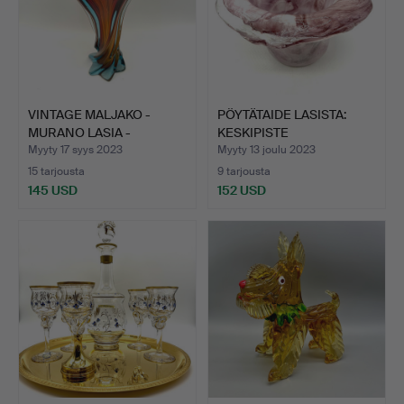
VINTAGE MALJAKO -
PÖYTÄTAIDE LASISTA:
MURANO LASIA -
KESKIPISTE
PUNAINEN,…
VALKOISELLA…
Myyty 17 syys 2023
Myyty 13 joulu 2023
15 tarjousta
9 tarjousta
145 USD
152 USD