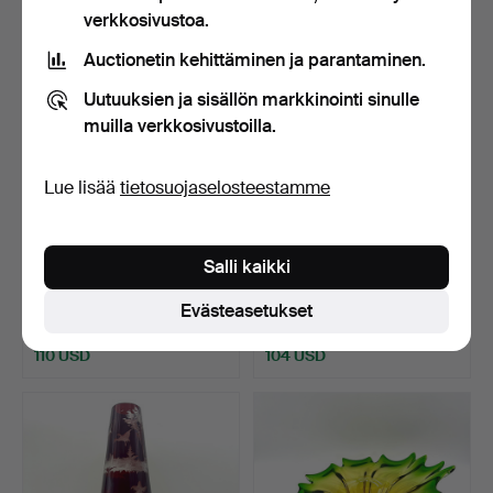
verkkosivustoa.
Auctionetin kehittäminen ja parantaminen.
Uutuuksien ja sisällön markkinointi sinulle
muilla verkkosivustoilla.
Lue lisää
tietosuojaselosteestamme
TAITEELLINEN
LIVIO SEGUSO. LIVIO
Salli kaikki
MESTARITEOS:
SEGUSO: LASINEN
KÄSINTEHDYT MURA…
KALAHA…
Myyty 12 joulu 2023
Myyty 10 touko 2024
Evästeasetukset
10 tarjousta
6 tarjousta
110 USD
104 USD