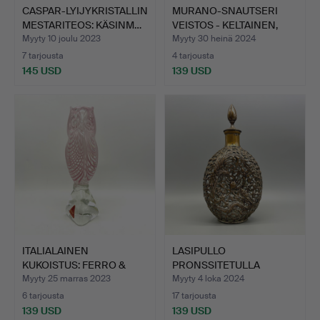
CASPAR-LYIJYKRISTALLIN
MURANO-SNAUTSERI
MESTARITEOS: KÄSINM…
VEISTOS - KELTAINEN,
VIHR…
Myyty 10 joulu 2023
Myyty 30 heinä 2024
7 tarjousta
4 tarjousta
145 USD
139 USD
ITALIALAINEN
LASIPULLO
KUKOISTUS: FERRO &
PRONSSITETULLA
LAZZARININ…
METALLIPINNOITTEE…
Myyty 25 marras 2023
Myyty 4 loka 2024
6 tarjousta
17 tarjousta
139 USD
139 USD