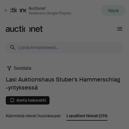
Auctionet
Näytä
Sulje
Saatavana Google Playssa
Auctionet.com
Suodata
Lasi
Lasi Auktionshaus Stuber's Hammerschlag
Auktionshaus
-yrityksessä
Stuber's
Aseta hakuvahti
Hammerschlag
Käynnissä olevat huutokaupat
Lopulliset hinnat
(291)
-