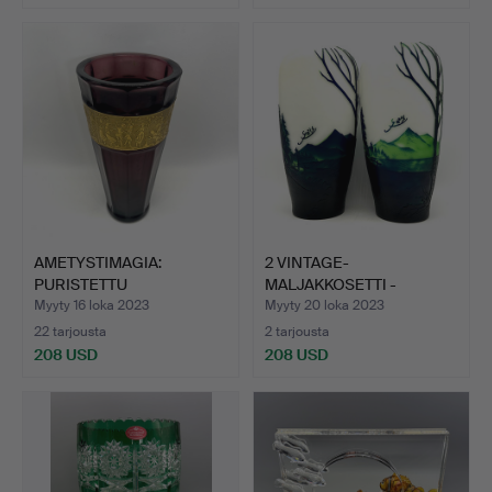
AMETYSTIMAGIA:
2 VINTAGE-
PURISTETTU
MALJAKKOSETTI -
LASIMALJAKO, JOL…
GALLÉN TYYLILLÄ …
Myyty 16 loka 2023
Myyty 20 loka 2023
22 tarjousta
2 tarjousta
208 USD
208 USD