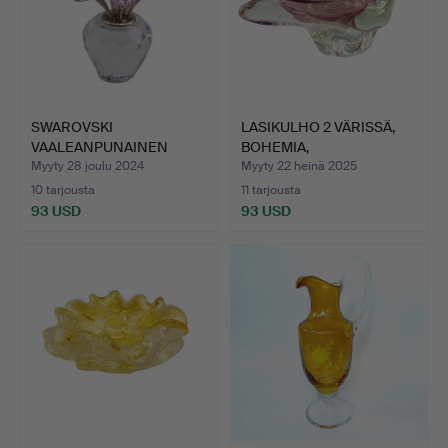
SWAROVSKI
LASIKULHO 2 VÄRISSÄ,
VAALEANPUNAINEN
BOHEMIA,
TULPPAANIKIMPPU …
KIRJOITTANUT…
Myyty 28 joulu 2024
Myyty 22 heinä 2025
10 tarjousta
11 tarjousta
93 USD
93 USD