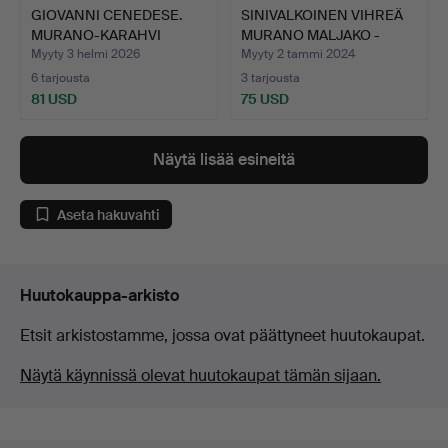
GIOVANNI CENEDESE.
SINIVALKOINEN VIHREÄ
MURANO-KARAHVI
MURANO MALJAKO -
TULPALLA…
VINT…
Myyty 3 helmi 2026
Myyty 2 tammi 2024
6 tarjousta
3 tarjousta
81 USD
75 USD
Näytä lisää esineitä
Aseta hakuvahti
Huutokauppa-arkisto
Etsit arkistostamme, jossa ovat päättyneet huutokaupat.
Näytä käynnissä olevat huutokaupat tämän sijaan.