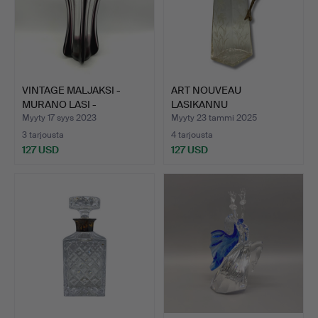
VINTAGE MALJAKSI -
ART NOUVEAU
MURANO LASI -
LASIKANNU
PUNAINEN …
HOPEAKORISTEELLA
Myyty 17 syys 2023
Myyty 23 tammi 2025
190…
3 tarjousta
4 tarjousta
127 USD
127 USD