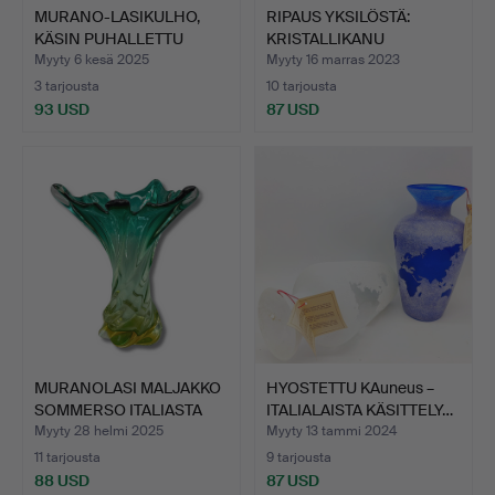
MURANO-LASIKULHO,
RIPAUS YKSILÖSTÄ:
KÄSIN PUHALLETTU
KRISTALLIKANU
KELTAIS…
TYYLIkkääs…
Myyty 6 kesä 2025
Myyty 16 marras 2023
3 tarjousta
10 tarjousta
93 USD
87 USD
MURANOLASI MALJAKKO
HYOSTETTU KAuneus –
SOMMERSO ITALIASTA
ITALIALAISTA KÄSITTELY…
MON…
Myyty 28 helmi 2025
Myyty 13 tammi 2024
11 tarjousta
9 tarjousta
88 USD
87 USD