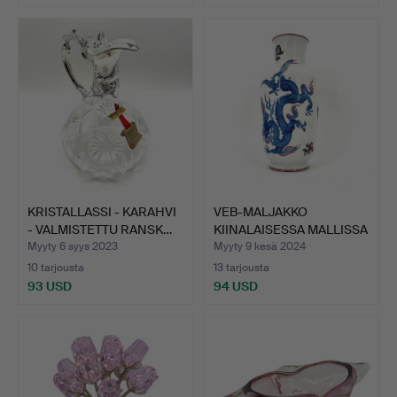
KRISTALLASSI - KARAHVI
VEB-MALJAKKO
- VALMISTETTU RANSK…
KIINALAISESSA MALLISSA
VALKOI…
Myyty 6 syys 2023
Myyty 9 kesä 2024
10 tarjousta
13 tarjousta
93 USD
94 USD