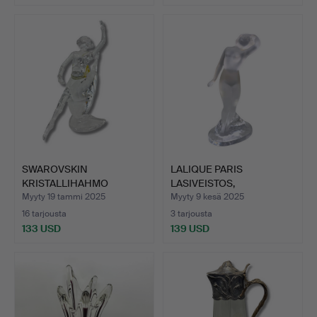
SWAROVSKIN
LALIQUE PARIS
KRISTALLIHAHMO
LASIVEISTOS,
”TANSSIJA ANNA” …
SIGNEERATTU, RA…
Myyty 19 tammi 2025
Myyty 9 kesä 2025
16 tarjousta
3 tarjousta
133 USD
139 USD