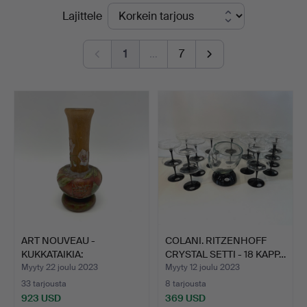
Lopulliset
Lajittele
yrityksessä
hinnat
1
…
7
ART NOUVEAU -
COLANI. RITZENHOFF
KUKKATAIKIA:
CRYSTAL SETTI - 18 KAPP…
TAITEELLINEN MAL…
Myyty 22 joulu 2023
Myyty 12 joulu 2023
33 tarjousta
8 tarjousta
923 USD
369 USD