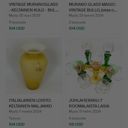
VINTAGE MURANOGLASS
MURANO GLASS MAGIC:
- KELTAINEN KULO - BUL…
VINTAGE BULLO, jossa o…
Myyty 30 syys 2023
Myyty 25 tammi 2024
11 tarjousta
2 tarjousta
104 USD
104 USD
ITALIALAINEN LOISTO:
JUHLAHERKKU: 7
KELTAINEN MALJAKKO
ROOMALAISTA LASIA
AJ…
MARJAKEIT…
Myyty 7 maalis 2024
Myyty 17 helmi 2024
Tarjous
6 tarjousta
104 USD
98 USD