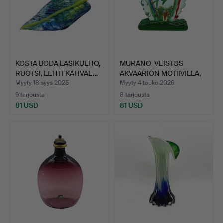
KOSTA BODA LASIKULHO,
MURANO-VEISTOS
RUOTSI, LEHTI KAHVAL…
AKVAARION MOTIIVILLA,
ITALI…
Myyty 18 syys 2025
Myyty 4 touko 2026
9 tarjousta
8 tarjousta
81 USD
81 USD