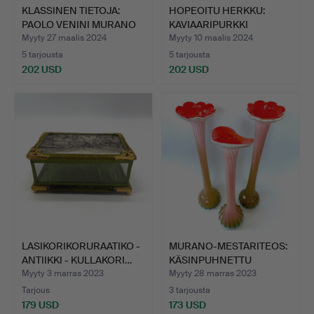
KLASSINEN TIETOJA:
HOPEOITU HERKKU:
PAOLO VENINI MURANO
KAVIAARIPURKKI
MAL…
LASIHIENOV…
Myyty 27 maalis 2024
Myyty 10 maalis 2024
5 tarjousta
5 tarjousta
202 USD
202 USD
LASIKORIKORURAATIKO -
MURANO-MESTARITEOS:
ANTIIKKI - KULLAKORI…
KÄSINPUHNETTU
MALJAKKO…
Myyty 3 marras 2023
Myyty 28 marras 2023
Tarjous
3 tarjousta
179 USD
173 USD