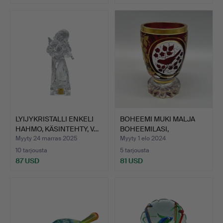
LYIJYKRISTALLI ENKELI
BOHEEMI MUKI MALJA
HAHMO, KÄSINTEHTY, V…
BOHEEMILASI,
KORISTELTU…
Myyty 24 marras 2025
Myyty 1 elo 2024
10 tarjousta
5 tarjousta
87 USD
81 USD