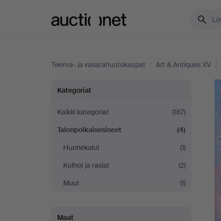
Auctionet.com
Teema- ja vasarahuutokaupat
/
Art & Antiques XV
/
Art
Kategoriat
&
Kaikki kategoriat
(187)
Talonpoikaisesineet
(4)
Antiques
Huonekalut
(1)
XV
Kulhot ja rasiat
(2)
Muut
(1)
Maat