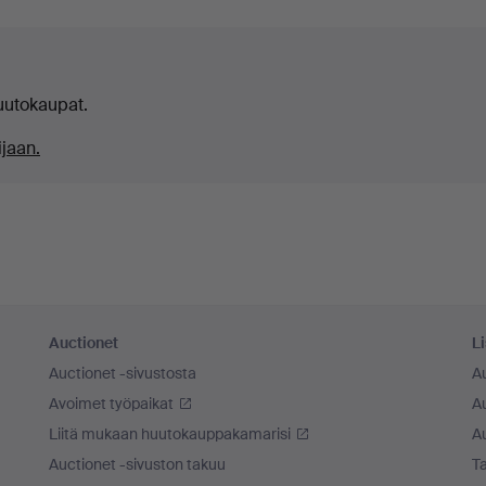
uutokaupat.
jaan.
Auctionet
Li
Auctionet -sivustosta
A
Avoimet työpaikat
Au
Liitä mukaan huutokauppakamarisi
A
Auctionet -sivuston takuu
Ta