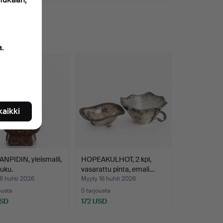
a.
 kaikki
NPIDIN, yleismalli,
HOPEAKULHOT, 2 kpl,
uku.
vasarattu pinta, emali…
6 huhti 2026
Myyty 16 huhti 2026
ousta
5 tarjousta
USD
172 USD