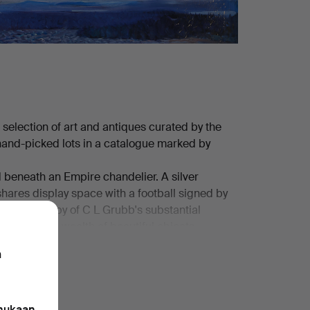
 selection of art and antiques curated by the
 hand-picked lots in a catalogue marked by
d beneath an Empire chandelier. A silver
ares display space with a football signed by
stands a copy of C L Grubb's substantial
dd to this a wealth of beautiful objects,
esque folding screen, a ladle holder, a cameo
n
tretching swans against a pale blue-pink sky, a
 mukaan,