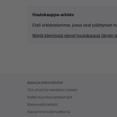
Huutokauppa-arkisto
Etsit arkistostamme, jossa ovat päättyneet h
Näytä käynnissä olevat huutokaupat tämän si
Alatunnistenavigaatio
Apua ja yhteystiedot
Ota yhteyttä tekniseen tukeen
Kaikki huutokauppakamarit
Maksuvaihtoehdot
Käytämme kuljetusliikettä