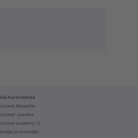
sää Auctionetistä
uctionet Magazine
ctionet -sovellus
uctionet Academy
iteilijat ja muotoilijat