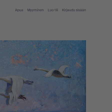
Apua
Myyminen
Luo tili
Kirjaudu sisään