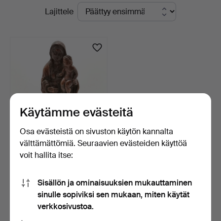
Käynnissä
Lajittele
Valuers
olevat
-
huutokaupat
yrityksessä
Käytämme evästeitä
Osa evästeistä on sivuston käytön kannalta
välttämättömiä. Seuraavien evästeiden käyttöä
KÄSINVEISTETTY
voit hallita itse:
USKONNOLLINEN
PUUVEISTOS.
3 päivää
Arvio
Sisällön ja ominaisuuksien mukauttaminen
196 USD
sinulle sopiviksi sen mukaan, miten käytät
verkkosivustoa.
Aseta hakuvahti