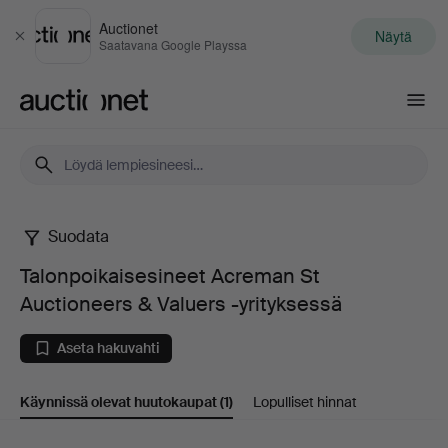
Auctionet
Näytä
Sulje
Saatavana Google Playssa
Auctionet.com
Suodata
Talonpoikaisesineet
Talonpoikaisesineet Acreman St
Acreman
Auctioneers & Valuers -yrityksessä
St
Aseta hakuvahti
Auctioneers
Käynnissä olevat huutokaupat
(1)
Lopulliset hinnat
&