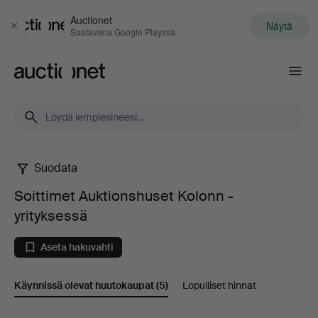
Auctionet
Näytä
Sulje
Saatavana Google Playssa
Auctionet.com
Suodata
Soittimet
Soittimet Auktionshuset Kolonn -
Auktionshuset
yrityksessä
Kolonn
Aseta hakuvahti
-
Käynnissä olevat huutokaupat
(5)
Lopulliset hinnat
yrityksessä