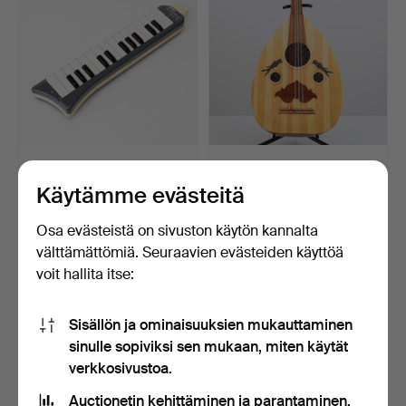
PIANOHARMONIKKA,
OUD/LUUTTU, Ahmed Abd
Hohner melodica soprano,
EI Haliem, Egypti, 2…
Käytämme evästeitä
…
7 päivää
8 päivää
Arvio
Tarjous
Osa evästeistä on sivuston käytön kannalta
85 USD
37 USD
välttämättömiä. Seuraavien evästeiden käyttöä
voit hallita itse:
Sisällön ja ominaisuuksien mukauttaminen
sinulle sopiviksi sen mukaan, miten käytät
verkkosivustoa.
Auctionetin kehittäminen ja parantaminen.