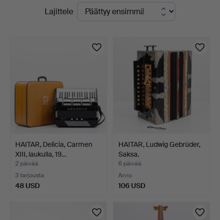
Käynnissä
Lajittele
olevat
huutokaupat
HAITAR, Delicia, Carmen
HAITAR, Ludwig Gebrüder,
XIII, laukulla, 19…
Saksa.
2 päivää
6 päivää
3 tarjousta
Arvio
48 USD
106 USD