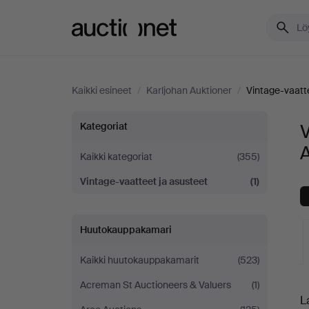
Auctionet.com
Kaikki esineet
/
Karljohan Auktioner
/
Vintage-vaatte
Vintage-
Kategoriat
V
A
vaatteet
Kaikki kategoriat
(355)
Vintage-vaatteet ja asusteet
(1)
ja
asusteet
Huutokauppakamari
Karljohan
Kaikki huutokauppakamarit
(523)
K
Auktioner
Acreman St Auctioneers & Valuers
(1)
L