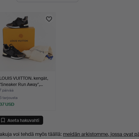
levat
uutokaupat
LOUIS VUITTON. kengät,
"Sneaker Run Away",…
7 päivää
5 tarjousta
37 USD
Aseta hakuvahti
akuja voi tehdä myös täällä:
meidän arkistomme, jossa ovat p