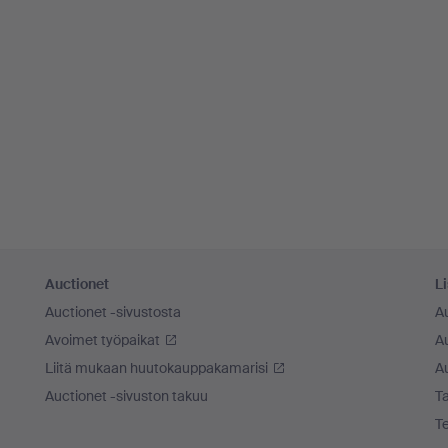
Auctionet
Li
Auctionet -sivustosta
A
Avoimet työpaikat
Au
Liitä mukaan huutokauppakamarisi
A
Auctionet -sivuston takuu
Ta
T