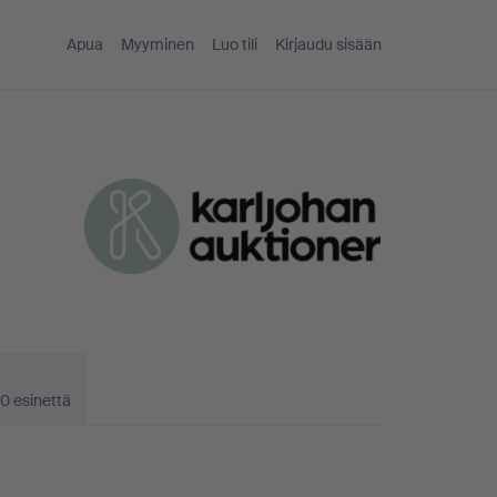
Apua
Myyminen
Luo tili
Kirjaudu sisään
0 esinettä