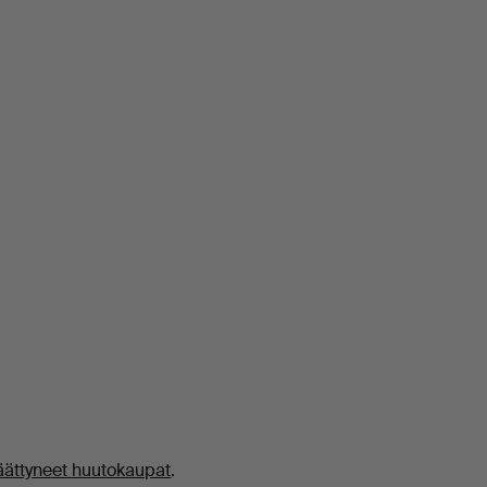
äättyneet huutokaupat
.