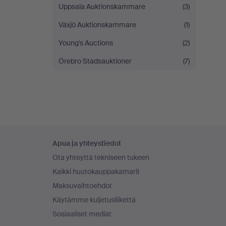
Uppsala Auktionskammare
(3)
Växjö Auktionskammare
(1)
Young's Auctions
(2)
Örebro Stadsauktioner
(7)
Alatunnistenavigaatio
Apua ja yhteystiedot
Ota yhteyttä tekniseen tukeen
Kaikki huutokauppakamarit
Maksuvaihtoehdot
Käytämme kuljetusliikettä
Sosiaaliset mediat