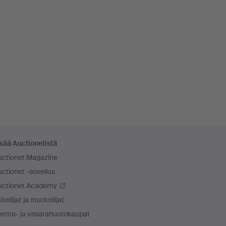
sää Auctionetistä
uctionet Magazine
ctionet -sovellus
uctionet Academy
iteilijat ja muotoilijat
eema- ja vasarahuutokaupat