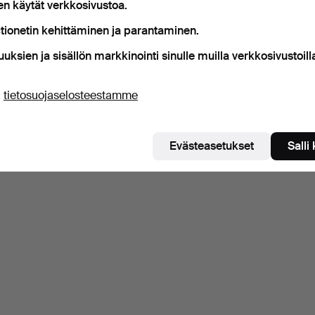
en käytät verkkosivustoa.
tionetin kehittäminen ja parantaminen.
uuksien ja sisällön markkinointi sinulle muilla verkkosivustoill
ä
tietosuojaselosteestamme
Evästeasetukset
Salli