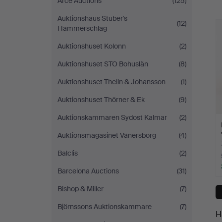
o
Arce Auctions
(125)
-
h
Auktionshaus Stuber's
(12)
Hammerschlag
yrityksessä
Auktionshuset Kolonn
(2)
Auktionshuset STO Bohuslän
(8)
Auktionshuset Thelin & Johansson
(1)
Auktionshuset Thörner & Ek
(9)
Auktionskammaren Sydost Kalmar
(2)
Auktionsmagasinet Vänersborg
(4)
Balclis
(2)
Barcelona Auctions
(31)
Bishop & Miller
(7)
Björnssons Auktionskammare
(7)
H