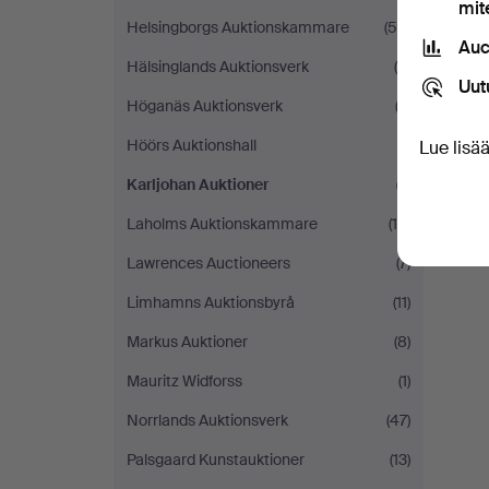
mit
Helsingborgs Auktionskammare
(54)
Auc
Hälsinglands Auktionsverk
(6)
Uut
Höganäs Auktionsverk
(3)
Höörs Auktionshall
(1)
Lue lisä
Karljohan Auktioner
(1)
Laholms Auktionskammare
(10)
Lawrences Auctioneers
(7)
Limhamns Auktionsbyrå
(11)
Markus Auktioner
(8)
Mauritz Widforss
(1)
Norrlands Auktionsverk
(47)
Palsgaard Kunstauktioner
(13)