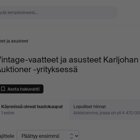
et ja asusteet
intage-vaatteet ja asusteet Karljohan
uktioner -yrityksessä
Aseta hakuvahti
Käynnissä olevat huutokaupat
Lopulliset hinnat
1 esine
Arkistomme, jossa on yli 4 470 00
äynnissä
ajittele