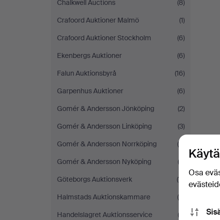
Chalkwell Auctions
(8)
Crafoord Auktioner Malmö
(1)
Crafoord Auktioner Stockholm
(6)
Ekenbergs Auktioner
(6)
Falun Auktionsbyrå
(16)
Garpenhus Auktioner
(6)
Gomér & Andersson Jönköping
(2)
Gomér & Andersson Linköping
(3)
Gomér & Andersson Norrköping
(5)
Käytä
Gomér & Andersson Nyköping
(3)
Osa eväs
Göteborgs Auktionsverk
(11)
evästeide
Halmstads Auktionskammare
(5)
Sis
Handelslagret Auktionsservice
(3)