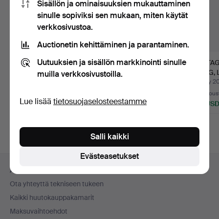
Sisällön ja ominaisuuksien mukauttaminen
sinulle sopiviksi sen mukaan, miten käytät
verkkosivustoa.
Auctionetin kehittäminen ja parantaminen.
Uutuuksien ja sisällön markkinointi sinulle
FOSSIILINEN
FOSSIILINEN
VINTA
DINOSAURUKSEN
DINOSAURUSMUNA,
TANG, 
muilla verkkosivustoilla.
MUNA,
HADROSAURUS, M…
OLEVAT
Myyty 27 huhti 2026
Myyty 12 syys 2025
Myyty 2
HADROSAURU…
32 tarjousta
21 tarjousta
4 tarjous
Lue lisää
tietosuojaselosteestamme
521 USD
377 USD
48 US
Valittu
Valittu
esine
esine
Salli kaikki
Evästeasetukset
Alatunnistenavigaatio
Apua ja yhteystiedot
Ota yhteyttä tekniseen tukeen
Kaikki huutokauppakamarit
Maksuvaihtoehdot