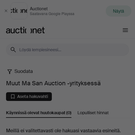
Auctionet
Näytä
Sulje
Saatavana Google Playssa
Auctionet.com
Suodata
Muut
Muut Ma San Auction -yrityksessä
Ma
Aseta hakuvahti
San
Käynnissä olevat huutokaupat
(0)
Lopulliset hinnat
Auction
-
Käynnissä
Meillä ei valitettavasti ole hakuasi vastaavia esineitä.