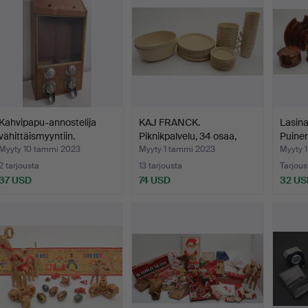
Kahvipapu-annostelija
KAJ FRANCK.
Lasina
vähittäismyyntiin.
Piknikpalvelu, 34 osaa,
Puinen
muovia…
Myyty 10 tammi 2023
Myyty 1 tammi 2023
Myyty 
2 tarjousta
13 tarjousta
Tarjous
37 USD
74 USD
32 US