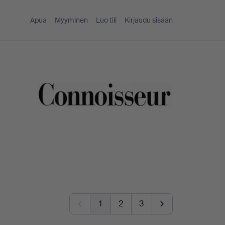
Apua
Myyminen
Luo tili
Kirjaudu sisään
1
2
3