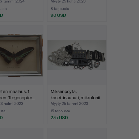
a A/B Lindqv…
27 tammi 2024
Myyty 25 huhti 2023
ousta
8 tarjousta
SD
90 USD
ten maalaus. 1
Mikseripöytä,
nen. Trogonopter…
kasettinauhuri, mikrofonit
3…
23 helmi 2023
Myyty 25 tammi 2023
usta
15 tarjousta
SD
275 USD