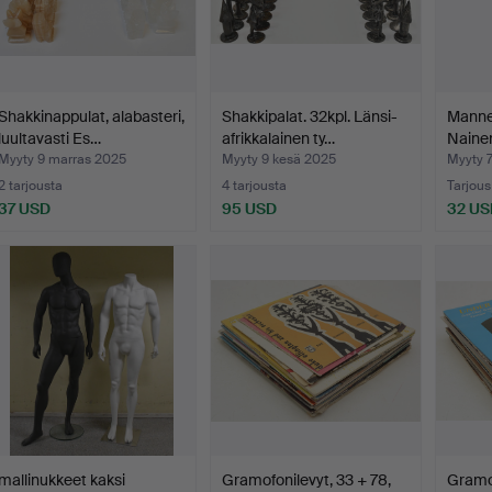
Shakkinappulat, alabasteri,
Shakkipalat. 32kpl. Länsi-
Mannek
luultavasti Es…
afrikkalainen ty…
Naine
Myyty 9 marras 2025
Myyty 9 kesä 2025
Myyty 
2 tarjousta
4 tarjousta
Tarjous
37 USD
95 USD
32 US
mallinukkeet kaksi
Gramofonilevyt, 33 + 78,
Gramof