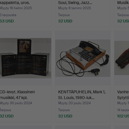
kappaletta, uros.
Soul, Swing, Jazz…
Musiik
Myyty 16 helmi 2025
Myyty 6 tammi 2025
Myyty 
5 tarjousta
Tarjous
Tarjous
53 USD
32 USD
32 US
CD-levyt. Klassinen
KENTTÄPUHELIN, Mark 1,
Vanhe
musiikki, 47 kpl.
St. Louis, 1980-luk…
Sytytt
Myyty 30 joulu 2024
Myyty 20 joulu 2024
Myyty 1
Tarjous
Tarjous
14 tarj
32 USD
32 USD
102 U