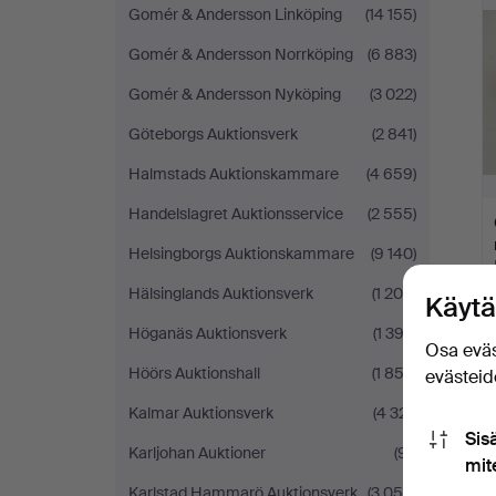
Gomér & Andersson Linköping
(14 155)
Gomér & Andersson Norrköping
(6 883)
Gomér & Andersson Nyköping
(3 022)
Göteborgs Auktionsverk
(2 841)
Halmstads Auktionskammare
(4 659)
Handelslagret Auktionsservice
(2 555)
Helsingborgs Auktionskammare
(9 140)
Hälsinglands Auktionsverk
(1 208)
Käytä
Höganäs Auktionsverk
(1 392)
Osa eväs
Höörs Auktionshall
(1 852)
evästeide
Kalmar Auktionsverk
(4 321)
Sis
Karljohan Auktioner
(91)
mit
Karlstad Hammarö Auktionsverk
(3 055)