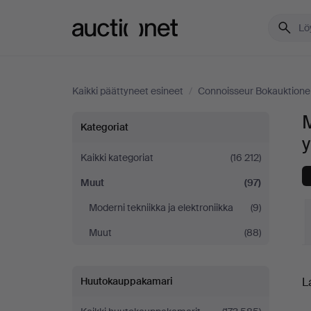
Auctionet.com
Kaikki päättyneet esineet
/
Connoisseur Bokauktione
Muut
Kategoriat
y
Connoisseur
Kaikki kategoriat
(16 212)
Muut
(97)
Bokauktioner
Moderni tekniikka ja elektroniikka
(9)
-
Muut
(88)
yrityksessä
L
L
Huutokauppakamari
h