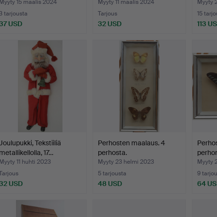
Un…
Työpaj
Myyty 15 maalis 2024
Myyty 11 maalis 2024
Myyty 
3 tarjousta
Tarjous
15 tarj
37 USD
32 USD
113 U
Joulupukki, Tekstiiliä
Perhosten maalaus. 4
Perhos
metallikellolla, 17…
perhosta.
perho
Myyty 11 huhti 2023
Myyty 23 helmi 2023
Myyty 
Tarjous
5 tarjousta
9 tarjo
32 USD
48 USD
64 U