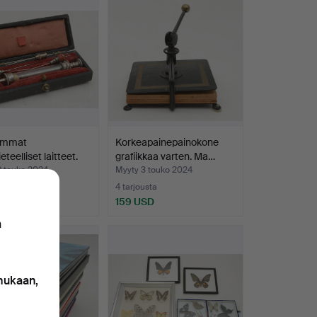
emmat
Korkeapainepainokone
eteelliset laitteet.
grafiikkaa varten. Ma…
9 touko 2024
Myyty 3 touko 2024
usta
4 tarjousta
SD
159 USD
n
 mukaan,