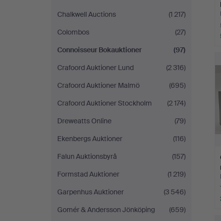
Chalkwell Auctions
(1 217)
Colombos
(27)
Connoisseur Bokauktioner
(97)
Crafoord Auktioner Lund
(2 316)
Crafoord Auktioner Malmö
(695)
Crafoord Auktioner Stockholm
(2 174)
Dreweatts Online
(79)
Ekenbergs Auktioner
(116)
Falun Auktionsbyrå
(157)
Formstad Auktioner
(1 219)
Garpenhus Auktioner
(3 546)
Gomér & Andersson Jönköping
(659)