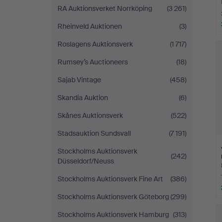
RA Auktionsverket Norrköping
(3 261)
Rheinveld Auktionen
(3)
Roslagens Auktionsverk
(1 717)
Rumsey’s Auctioneers
(18)
Sajab Vintage
(458)
Skandia Auktion
(6)
Skånes Auktionsverk
(522)
Stadsauktion Sundsvall
(7 191)
Stockholms Auktionsverk
(242)
Düsseldorf/Neuss
Stockholms Auktionsverk Fine Art
(386)
Stockholms Auktionsverk Göteborg
(299)
Stockholms Auktionsverk Hamburg
(313)