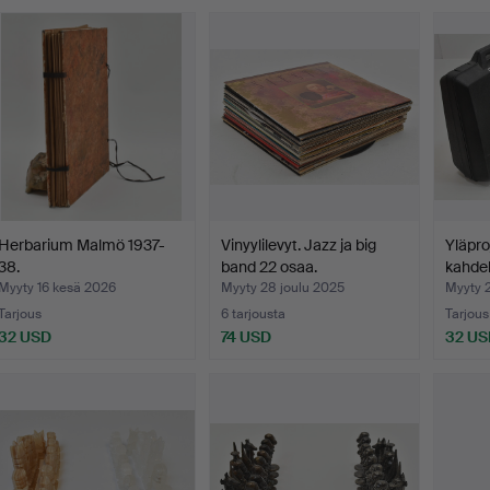
Herbarium Malmö 1937-
Vinyylilevyt. Jazz ja big
Yläproj
38.
band 22 osaa.
kahde
Myyty 16 kesä 2026
Myyty 28 joulu 2025
Myyty 2
Tarjous
6 tarjousta
Tarjous
32 USD
74 USD
32 US