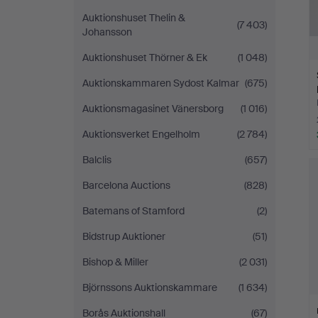
Auktionshuset Thelin &
(7 403)
Johansson
Auktionshuset Thörner & Ek
(1 048)
Auktionskammaren Sydost Kalmar
(675)
Auktionsmagasinet Vänersborg
(1 016)
Auktionsverket Engelholm
(2 784)
Balclis
(657)
Barcelona Auctions
(828)
Batemans of Stamford
(2)
Bidstrup Auktioner
(51)
Bishop & Miller
(2 031)
Björnssons Auktionskammare
(1 634)
Borås Auktionshall
(67)