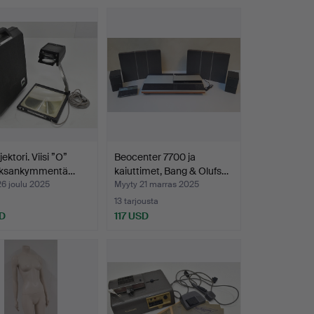
ektori. Viisi ”O”
Beocenter 7700 ja
ksankymmentä…
kaiuttimet, Bang & Olufs…
6 joulu 2025
Myyty 21 marras 2025
13 tarjousta
D
117 USD