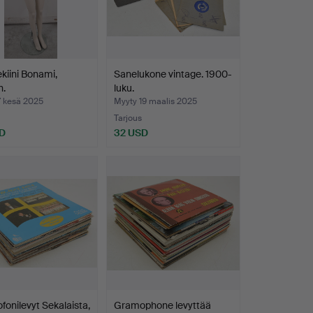
iini Bonami,
Sanelukone vintage. 1900-
n.
luku.
7 kesä 2025
Myyty 19 maalis 2025
Tarjous
D
32 USD
onilevyt Sekalaista,
Gramophone levyttää