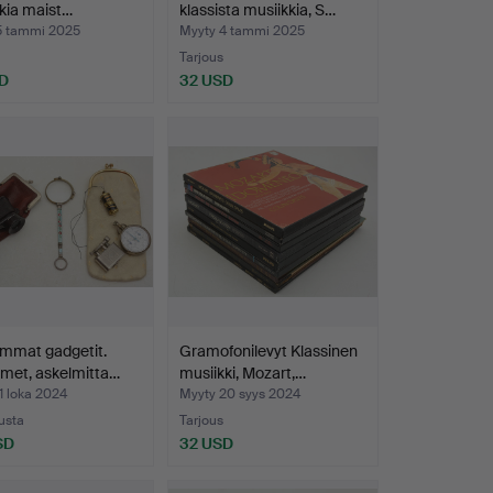
kia maist…
klassista musiikkia, S…
5 tammi 2025
Myyty 4 tammi 2025
Tarjous
D
32 USD
mmat gadgetit.
Gramofonilevyt Klassinen
imet, askelmitta…
musiikki, Mozart,…
1 loka 2024
Myyty 20 syys 2024
ousta
Tarjous
SD
32 USD