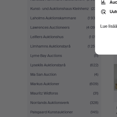
Auc
Kunst- und Auktionshaus Kleinhenz
(231)
Uut
Laholms Auktionskammare
(1 930)
Lue lisä
Lawrences Auctioneers
(4 099)
Leiflers Auktionshus
(1 017)
Limhamns Auktionsbyrå
(1 250)
Lyme Bay Auctions
(11)
Lysekils Auktionsbyrå
(622)
Ma San Auction
(4)
Markus Auktioner
(609)
Mauritz Widforss
(31)
Norrlands Auktionsverk
(328)
Palsgaard Kunstauktioner
(145)