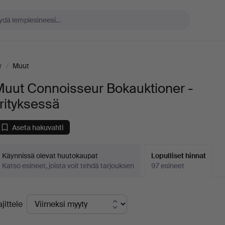
r
/
Muut
Muut Connoisseur Bokauktioner -
rityksessä
Aseta hakuvahti
Käynnissä olevat huutokaupat
Lopulliset hinnat
Katso esineet, joista voit tehdä tarjouksen
97 esineet
opulliset
ajittele
innat