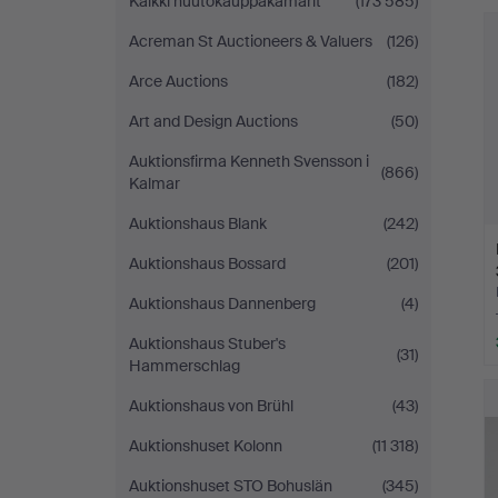
Kaikki huutokauppakamarit
(173 585)
Acreman St Auctioneers & Valuers
(126)
Arce Auctions
(182)
Art and Design Auctions
(50)
Auktionsfirma Kenneth Svensson i
(866)
Kalmar
Auktionshaus Blank
(242)
Auktionshaus Bossard
(201)
Auktionshaus Dannenberg
(4)
Auktionshaus Stuber's
(31)
Hammerschlag
Auktionshaus von Brühl
(43)
Auktionshuset Kolonn
(11 318)
Auktionshuset STO Bohuslän
(345)