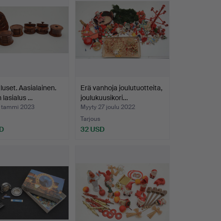
luset. Aasialainen.
Erä vanhoja joulutuotteita,
 lasialus …
joulukuusikori…
1 tammi 2023
Myyty 27 joulu 2022
Tarjous
D
32 USD