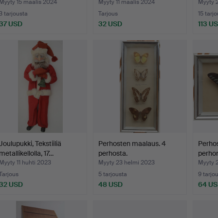
Un…
Työpaj
Myyty 15 maalis 2024
Myyty 11 maalis 2024
Myyty 
3 tarjousta
Tarjous
15 tarj
37 USD
32 USD
113 U
Joulupukki, Tekstiiliä
Perhosten maalaus. 4
Perhos
metallikellolla, 17…
perhosta.
perho
Myyty 11 huhti 2023
Myyty 23 helmi 2023
Myyty 
Tarjous
5 tarjousta
9 tarjo
32 USD
48 USD
64 U