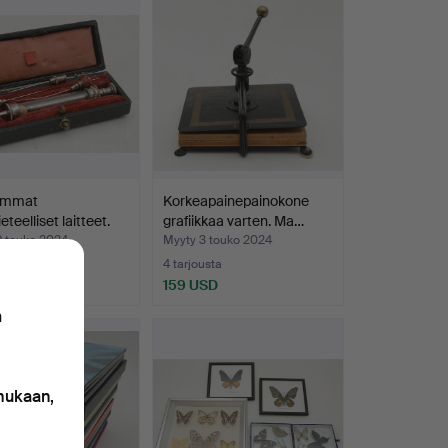
emmat
Korkeapainepainokone
eteelliset laitteet.
grafiikkaa varten. Ma…
9 touko 2024
Myyty 3 touko 2024
usta
4 tarjousta
SD
159 USD
n
 mukaan,