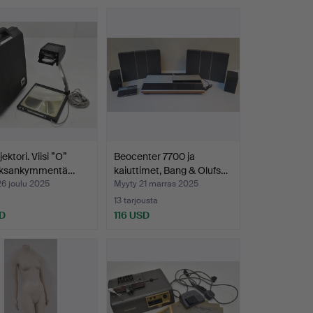
ektori. Viisi ”O”
Beocenter 7700 ja
ksankymmentä…
kaiuttimet, Bang & Olufs…
6 joulu 2025
Myyty 21 marras 2025
13 tarjousta
D
116 USD