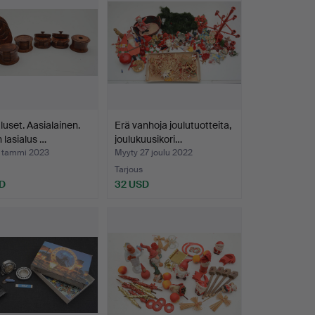
luset. Aasialainen.
Erä vanhoja joulutuotteita,
 lasialus …
joulukuusikori…
1 tammi 2023
Myyty 27 joulu 2022
Tarjous
D
32 USD