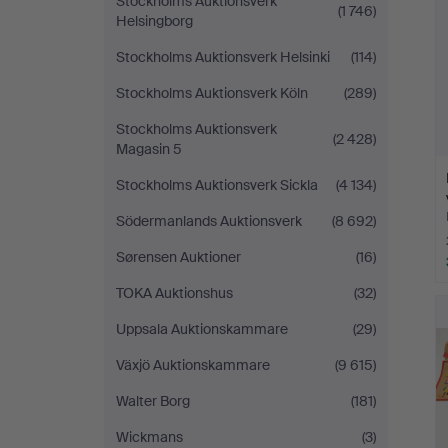
Stockholms Auktionsverk
(1 746)
Helsingborg
Stockholms Auktionsverk Helsinki
(114)
Stockholms Auktionsverk Köln
(289)
Stockholms Auktionsverk
(2 428)
Magasin 5
Stockholms Auktionsverk Sickla
(4 134)
Södermanlands Auktionsverk
(8 692)
Sørensen Auktioner
(16)
TOKA Auktionshus
(32)
Uppsala Auktionskammare
(29)
Växjö Auktionskammare
(9 615)
Walter Borg
(181)
Wickmans
(3)