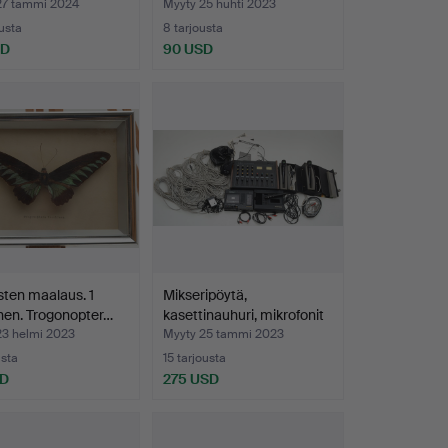
a A/B Lindqv…
27 tammi 2024
Myyty 25 huhti 2023
ousta
8 tarjousta
SD
90 USD
ten maalaus. 1
Mikseripöytä,
nen. Trogonopter…
kasettinauhuri, mikrofonit
3…
23 helmi 2023
Myyty 25 tammi 2023
usta
15 tarjousta
SD
275 USD