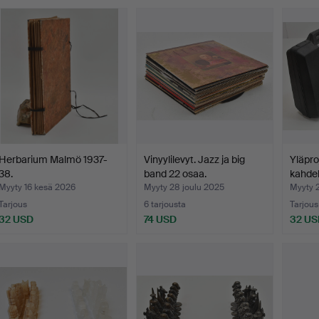
Herbarium Malmö 1937-
Vinyylilevyt. Jazz ja big
Yläproj
38.
band 22 osaa.
kahde
Myyty 16 kesä 2026
Myyty 28 joulu 2025
Myyty 2
Tarjous
6 tarjousta
Tarjous
32 USD
74 USD
32 US