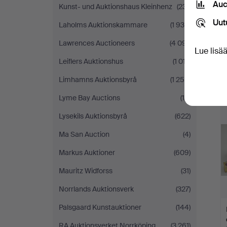
Auc
Kunst- und Auktionshaus Kleinhenz
(231)
Uut
Laholms Auktionskammare
(1 930)
Lawrences Auctioneers
(4 091)
Lue lisä
Leiflers Auktionshus
(1 017)
Limhamns Auktionsbyrå
(1 250)
Lyme Bay Auctions
(10)
Lysekils Auktionsbyrå
(622)
Ma San Auction
(4)
Markus Auktioner
(609)
Mauritz Widforss
(31)
Norrlands Auktionsverk
(327)
Palsgaard Kunstauktioner
(144)
RA Auktionsverket Norrköping
(3 261)