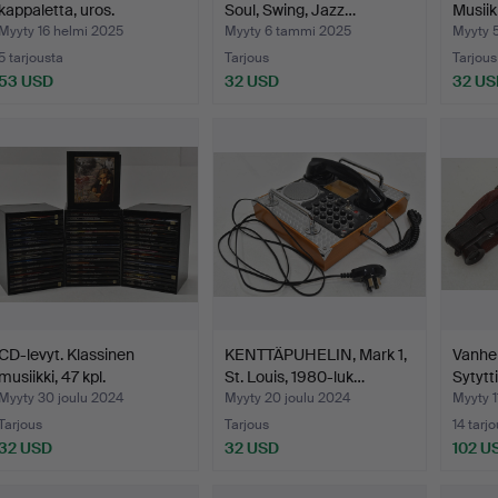
kappaletta, uros.
Soul, Swing, Jazz…
Musiik
Myyty 16 helmi 2025
Myyty 6 tammi 2025
Myyty 
5 tarjousta
Tarjous
Tarjous
53 USD
32 USD
32 US
CD-levyt. Klassinen
KENTTÄPUHELIN, Mark 1,
Vanhe
musiikki, 47 kpl.
St. Louis, 1980-luk…
Sytytt
Myyty 30 joulu 2024
Myyty 20 joulu 2024
Myyty 1
Tarjous
Tarjous
14 tarj
32 USD
32 USD
102 U