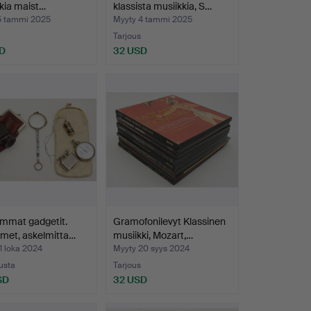
kia maist…
klassista musiikkia, S…
5 tammi 2025
Myyty 4 tammi 2025
Tarjous
D
32 USD
mmat gadgetit.
Gramofonilevyt Klassinen
imet, askelmitta…
musiikki, Mozart,…
1 loka 2024
Myyty 20 syys 2024
ousta
Tarjous
SD
32 USD