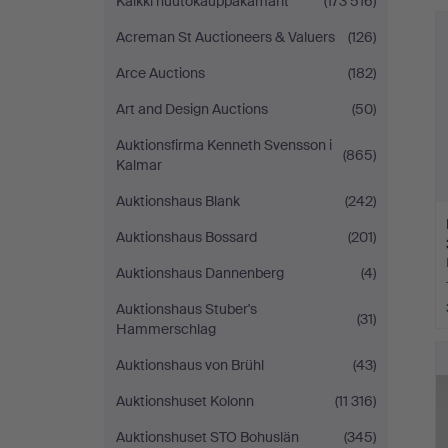
Kaikki huutokauppakamarit
(173 516)
Acreman St Auctioneers & Valuers
(126)
Arce Auctions
(182)
Art and Design Auctions
(50)
Auktionsfirma Kenneth Svensson i
(865)
Kalmar
Auktionshaus Blank
(242)
Auktionshaus Bossard
(201)
Auktionshaus Dannenberg
(4)
Auktionshaus Stuber's
(31)
Hammerschlag
Auktionshaus von Brühl
(43)
Auktionshuset Kolonn
(11 316)
Auktionshuset STO Bohuslän
(345)