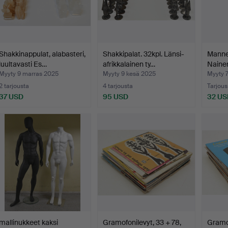
Shakkinappulat, alabasteri,
Shakkipalat. 32kpl. Länsi-
Mannek
luultavasti Es…
afrikkalainen ty…
Naine
Myyty 9 marras 2025
Myyty 9 kesä 2025
Myyty 
2 tarjousta
4 tarjousta
Tarjous
37 USD
95 USD
32 US
mallinukkeet kaksi
Gramofonilevyt, 33 + 78,
Gramof