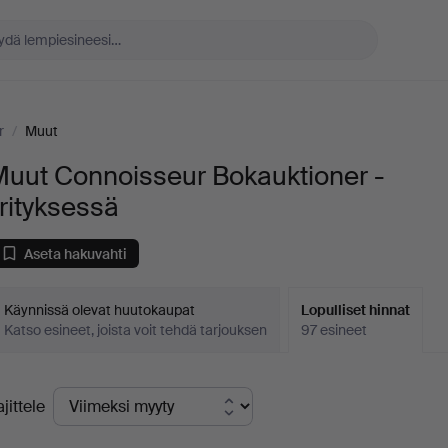
r
/
Muut
Muut Connoisseur Bokauktioner -
rityksessä
Aseta hakuvahti
Käynnissä olevat huutokaupat
Lopulliset hinnat
Katso esineet, joista voit tehdä tarjouksen
97 esineet
opulliset
ajittele
innat