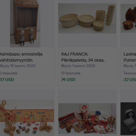
Kahvipapu-annostelija
KAJ FRANCK.
Lasina
vähittäismyyntiin.
Piknikpalvelu, 34 osaa,
Puinen
muovia…
Myyty 10 tammi 2023
Myyty 1 tammi 2023
Myyty 
2 tarjousta
13 tarjousta
Tarjous
37 USD
74 USD
32 US