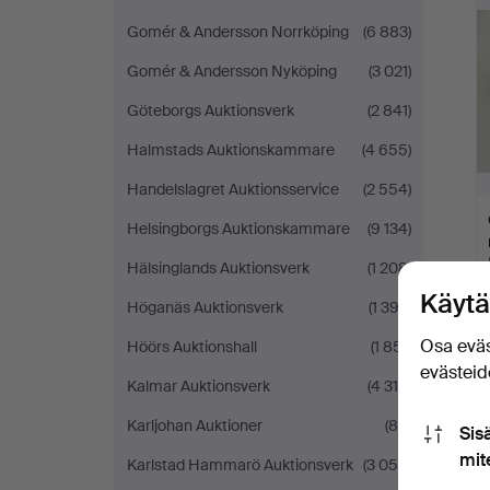
Gomér & Andersson Norrköping
(6 883)
Gomér & Andersson Nyköping
(3 021)
Göteborgs Auktionsverk
(2 841)
Halmstads Auktionskammare
(4 655)
Handelslagret Auktionsservice
(2 554)
Helsingborgs Auktionskammare
(9 134)
Hälsinglands Auktionsverk
(1 208)
Käytä
Höganäs Auktionsverk
(1 392)
Osa eväs
Höörs Auktionshall
(1 851)
evästeide
Kalmar Auktionsverk
(4 318)
Karljohan Auktioner
(84)
Sis
mit
Karlstad Hammarö Auktionsverk
(3 054)