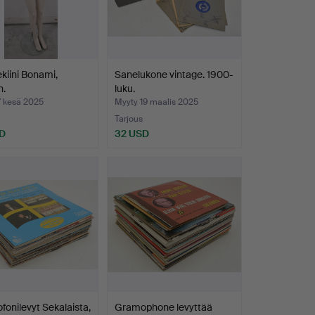
iini Bonami,
Sanelukone vintage. 1900-
n.
luku.
7 kesä 2025
Myyty 19 maalis 2025
Tarjous
D
32 USD
onilevyt Sekalaista,
Gramophone levyttää