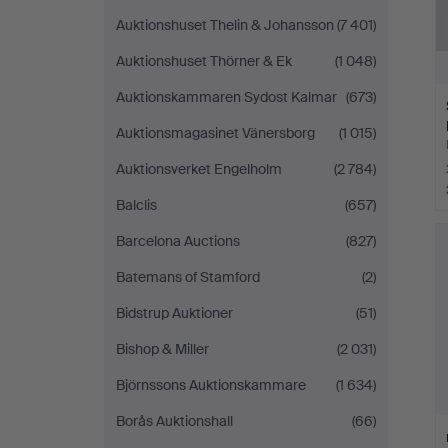
Auktionshuset Thelin & Johansson
(7 401)
Auktionshuset Thörner & Ek
(1 048)
Auktionskammaren Sydost Kalmar
(673)
Auktionsmagasinet Vänersborg
(1 015)
Auktionsverket Engelholm
(2 784)
Balclis
(657)
Barcelona Auctions
(827)
Batemans of Stamford
(2)
Bidstrup Auktioner
(51)
Bishop & Miller
(2 031)
Björnssons Auktionskammare
(1 634)
Borås Auktionshall
(66)