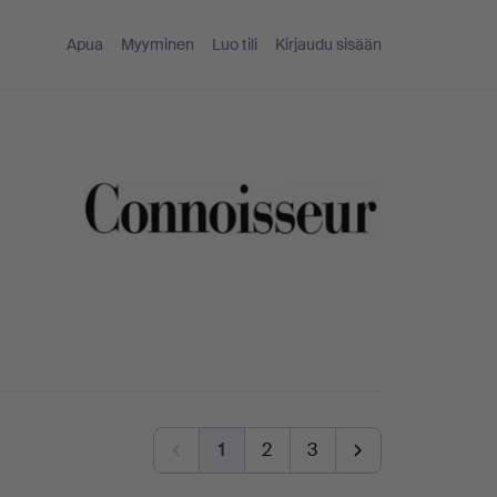
Apua
Myyminen
Luo tili
Kirjaudu sisään
1
2
3