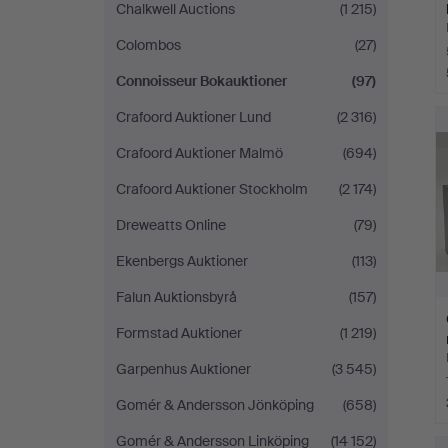
Chalkwell Auctions
(1 215)
Colombos
(27)
Connoisseur Bokauktioner
(97)
Crafoord Auktioner Lund
(2 316)
Crafoord Auktioner Malmö
(694)
Crafoord Auktioner Stockholm
(2 174)
Dreweatts Online
(79)
Ekenbergs Auktioner
(113)
Falun Auktionsbyrå
(157)
Formstad Auktioner
(1 219)
Garpenhus Auktioner
(3 545)
Gomér & Andersson Jönköping
(658)
Gomér & Andersson Linköping
(14 152)