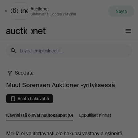
Auctionet
Näytä
Sulje
Saatavana Google Playssa
Auctionet.com
Suodata
Muut
Muut Sørensen Auktioner -yrityksessä
Sørensen
Aseta hakuvahti
Auktioner
Käynnissä olevat huutokaupat
(0)
Lopulliset hinnat
-
yrityksessä
Käynnissä
Meillä ei valitettavasti ole hakuasi vastaavia esineitä.