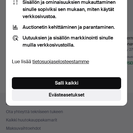
Sisällön ja ominaisuuksien mukauttaminen
sinulle sopiviksi sen mukaan, miten käytät
verkkosivustoa.
Auctionetin kehittäminen ja parantaminen.
Uutuuksien ja sisällön markkinointi sinulle
BANG & OLUFSEN.
Falle Uldall. Kahdeksan
Moderni
Levysoitin kaiuttimilla,
aluslautasen sarja…
pullona
muilla verkkosivustoilla.
B…
mäyräk
Myyty 23 heinä 2026
Myyty 6 heinä 2026
Myyty 27
2 tarjousta
3 tarjousta
5 tarjous
Lue lisää
tietosuojaselosteestamme
55 USD
86 USD
93 US
Salli kaikki
Evästeasetukset
Alatunnistenavigaatio
Apua ja yhteystiedot
Ota yhteyttä tekniseen tukeen
Kaikki huutokauppakamarit
Maksuvaihtoehdot