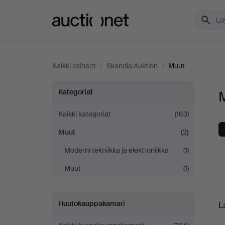
Auctionet.com
Kaikki esineet
/
Skandia Auktion
/
Muut
Muut
Kategoriat
M
Skandia
Kaikki kategoriat
(163)
Muut
(2)
Auktion
Moderni tekniikka ja elektroniikka
(1)
-
Muut
(1)
yrityksessä
K
Huutokauppakamari
L
o