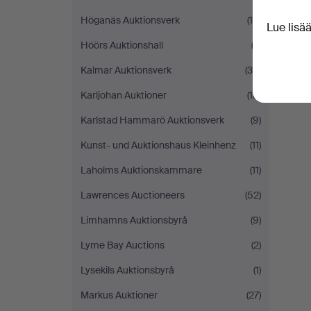
Höganäs Auktionsverk
(16)
Lue lisä
Höörs Auktionshall
(2)
Kalmar Auktionsverk
(34)
Karljohan Auktioner
(18)
Karlstad Hammarö Auktionsverk
(9)
Kunst- und Auktionshaus Kleinhenz
(11)
Laholms Auktionskammare
(11)
Lawrences Auctioneers
(52)
Limhamns Auktionsbyrå
(9)
Lyme Bay Auctions
(2)
Lysekils Auktionsbyrå
(1)
Markus Auktioner
(27)