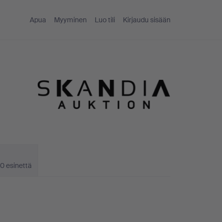
Apua
Myyminen
Luo tili
Kirjaudu sisään
0 esinettä