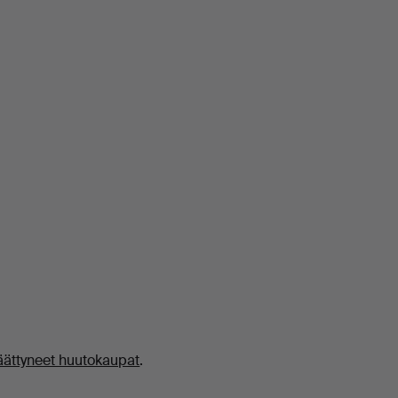
äättyneet huutokaupat
.