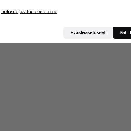
ä
tietosuojaselosteestamme
Evästeasetukset
Salli