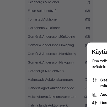
Ekenbergs Auktioner
(7)
Falun Auktionsbyrå
(13)
Formstad Auktioner
(13)
Garpenhus Auktioner
(8)
Gomér & Andersson Jönköping
(13)
Gomér & Andersson Linköping
(16)
Käytä
Gomér & Andersson Norrköping
(1)
Osa eväs
Gomér & Andersson Nyköping
(12)
evästeide
Göteborgs Auktionsverk
(1)
Halmstads Auktionskammare
(27)
Sis
mit
Handelslagret Auktionsservice
(17)
Auc
Helsingborgs Auktionskammare
(39)
Uut
Hälsinglands Auktionsverk
(14)