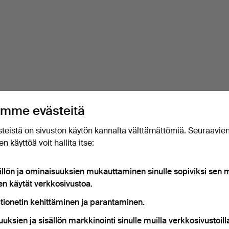
mme evästeitä
teistä on sivuston käytön kannalta välttämättömiä. Seuraavie
n käyttöä voit hallita itse:
ällön ja ominaisuuksien mukauttaminen sinulle sopiviksi sen
en käytät verkkosivustoa.
tionetin kehittäminen ja parantaminen.
uuksien ja sisällön markkinointi sinulle muilla verkkosivustoill