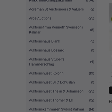
Kaikki huutokauppakamarit
(764)
h
Acreman St Auctioneers & Valuers
(2)
Arce Auctions
(23)
Auktionsfirma Kenneth Svensson i
(8)
Kalmar
Auktionshaus Blank
(3)
Auktionshaus Bossard
(1)
Auktionshaus Stuber's
(4)
Hammerschlag
Auktionshuset Kolonn
(19)
Auktionshuset STO Bohuslän
(1)
Auktionshuset Thelin & Johansson
(23)
Auktionshuset Thörner & Ek
(12)
H
Auktionskammaren Sydost Kalmar
(14)