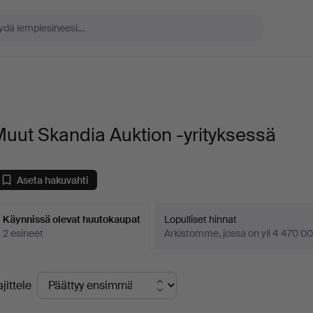
uut Skandia Auktion -yrityksessä
Aseta hakuvahti
Käynnissä olevat huutokaupat
Lopulliset hinnat
2 esineet
Arkistomme, jossa on yli 4 470 00
äynnissä
ajittele
levat