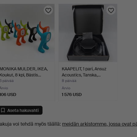
uutokaupat
MONIKA MULDER, IKEA,
KAAPELIT, 1 pari, Ansuz
Koukut, 8 kpl, Bästis…
Acoustics, Tanska,…
6 päivää
8 päivää
Arvio
Arvio
106 USD
1 576 USD
Aseta hakuvahti
akuja voi tehdä myös täällä:
meidän arkistomme, jossa ovat p