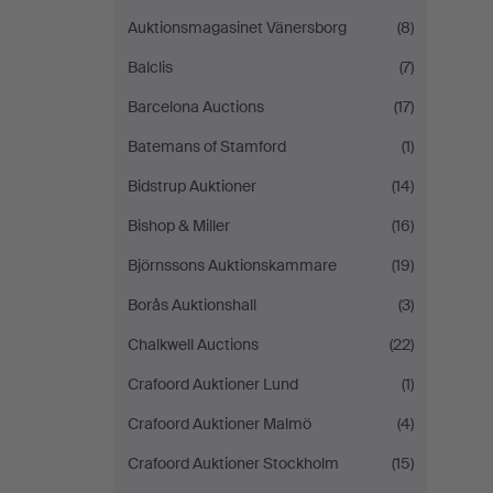
Auktionsmagasinet Vänersborg
(8)
Balclis
(7)
Barcelona Auctions
(17)
Batemans of Stamford
(1)
Bidstrup Auktioner
(14)
Bishop & Miller
(16)
Björnssons Auktionskammare
(19)
Borås Auktionshall
(3)
Chalkwell Auctions
(22)
Crafoord Auktioner Lund
(1)
Crafoord Auktioner Malmö
(4)
Crafoord Auktioner Stockholm
(15)