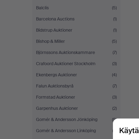
Balclis
(5)
Barcelona Auctions
(1)
Bidstrup Auktioner
(1)
Bishop & Miller
(5)
Björnssons Auktionskammare
(7)
Crafoord Auktioner Stockholm
(3)
Ekenbergs Auktioner
(4)
Falun Auktionsbyrå
(7)
Formstad Auktioner
(3)
Garpenhus Auktioner
(2)
Gomér & Andersson Jönköping
(9)
Käytä
Gomér & Andersson Linköping
(3)