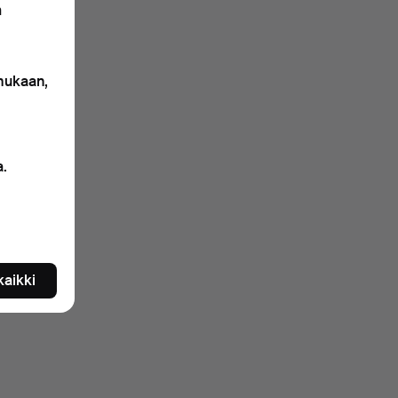
n
 mukaan,
a.
 kaikki