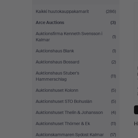
h
-
Kaikki huutokauppakamarit
(286)
yrityksessä
Arce Auctions
(3)
Auktionsfirma Kenneth Svensson i
(1)
Kalmar
Auktionshaus Blank
(1)
Auktionshaus Bossard
(2)
Auktionshaus Stuber's
(11)
Hammerschlag
Auktionshuset Kolonn
(5)
Auktionshuset STO Bohuslän
(5)
Auktionshuset Thelin & Johansson
(4)
H
Auktionshuset Thörner & Ek
(11)
Auktionskammaren Sydost Kalmar
(17)