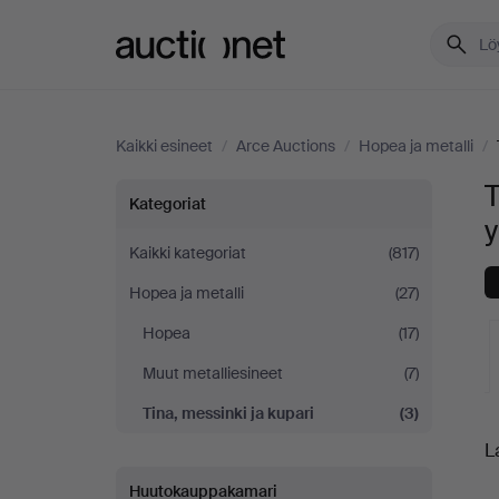
Auctionet.com
Kaikki esineet
/
Arce Auctions
/
Hopea ja metalli
/
T
Tina,
Kategoriat
y
messinki
Kaikki kategoriat
(817)
Hopea ja metalli
(27)
ja
Hopea
(17)
kupari
Muut metalliesineet
(7)
Arce
Tina, messinki ja kupari
(3)
K
L
Auctions
o
Huutokauppakamari