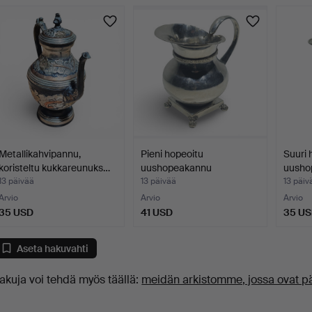
uutokaupat
Metallikahvipannu,
Pieni hopeoitu
Suuri 
koristeltu kukkareunuks…
uushopeakannu
uusho
tassujaloilla.
koriste
13 päivää
13 päivää
13 päiv
Arvio
Arvio
Arvio
35 USD
41 USD
35 U
Aseta hakuvahti
akuja voi tehdä myös täällä:
meidän arkistomme, jossa ovat p