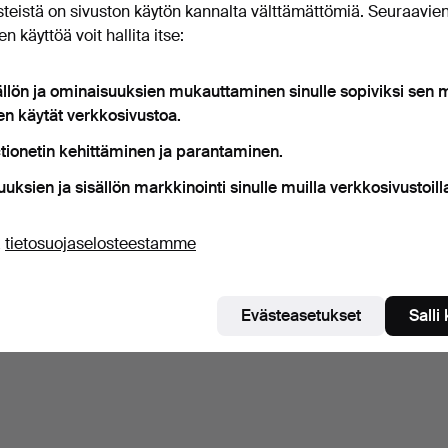
teistä on sivuston käytön kannalta välttämättömiä. Seuraavie
n käyttöä voit hallita itse:
ällön ja ominaisuuksien mukauttaminen sinulle sopiviksi sen
en käytät verkkosivustoa.
tionetin kehittäminen ja parantaminen.
uuksien ja sisällön markkinointi sinulle muilla verkkosivustoill
ä
tietosuojaselosteestamme
Evästeasetukset
Salli