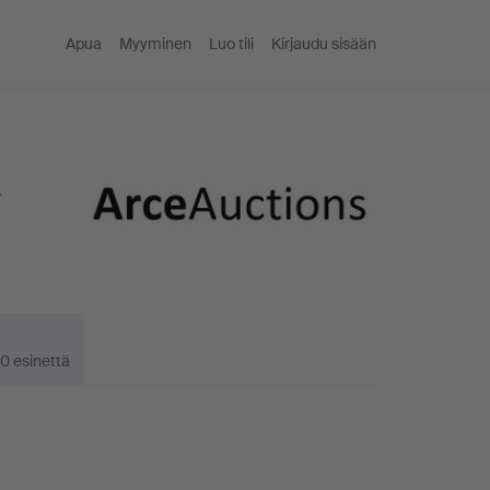
Apua
Myyminen
Luo tili
Kirjaudu sisään
-
0 esinettä