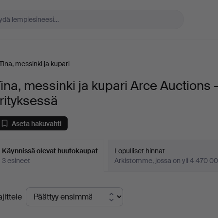
Tina, messinki ja kupari
ina, messinki ja kupari Arce Auctions 
rityksessä
Aseta hakuvahti
Käynnissä olevat huutokaupat
Lopulliset hinnat
3 esineet
Arkistomme, jossa on yli 4 470 00
äynnissä
ajittele
levat