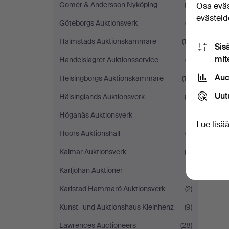
Gomér & Andersson Nyköping
(6)
Osa eväs
evästeide
Göteborgs Auktionsverk
(2)
Halmstads Auktionskammare
(10)
Sis
mit
Handelslagret Auktionsservice
(3)
Auc
Helsingborgs Auktionskammare
(10)
Uut
Hälsinglands Auktionsverk
(4)
Höganäs Auktionsverk
(7)
Lue lisä
Höörs Auktionshall
(2)
Kalmar Auktionsverk
(9)
Karljohan Auktioner
(1)
Karlstad Hammarö Auktionsverk
(2)
Kunst- und Auktionshaus Kleinhenz
(9)
Lawrences Auctioneers
(28)