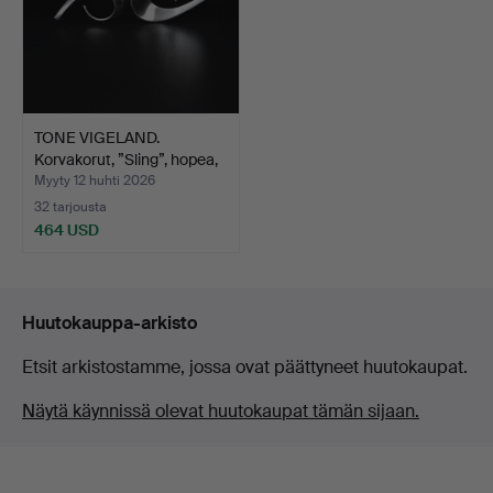
TONE VIGELAND.
Korvakorut, ”Sling”, hopea,
…
Myyty 12 huhti 2026
32 tarjousta
464 USD
Huutokauppa-arkisto
Etsit arkistostamme, jossa ovat päättyneet huutokaupat.
Näytä käynnissä olevat huutokaupat tämän sijaan.