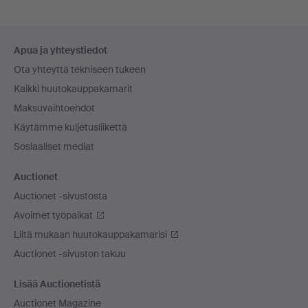
Alatunnistenavigaatio
Apua ja yhteystiedot
Ota yhteyttä tekniseen tukeen
Kaikki huutokauppakamarit
Maksuvaihtoehdot
Käytämme kuljetusliikettä
Sosiaaliset mediat
Auctionet
Auctionet -sivustosta
Avoimet työpaikat
Liitä mukaan huutokauppakamarisi
Auctionet -sivuston takuu
Lisää Auctionetistä
Auctionet Magazine