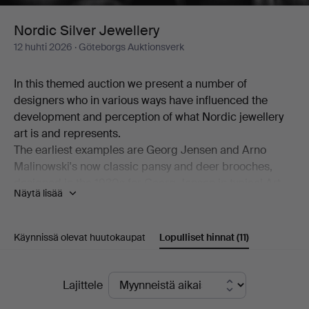
Nordic Silver Jewellery
12 huhti 2026
· Göteborgs Auktionsverk
In this themed auction we present a number of
designers who in various ways have influenced the
development and perception of what Nordic jewellery
art is and represents.
The earliest examples are Georg Jensen and Arno
Malinowski's now classic pansy and deer brooches,
designed in the 1930s for Georg Jensen in typical Art
Näytä lisää
Nouveau and Art Deco style.
We have several pieces of jewellery by Vivianna Torun
Bülow-Hübe in collaboration with Georg Jensen. Her
Käynnissä olevat huutokaupat
Lopulliset hinnat
(11)
design was pioneering in its functional elegance and
modernist simplicity, and went on to inspire many
Lopulliset
contemporary and subsequent artists across the Nordic
Lajittele
countries.
hinnat