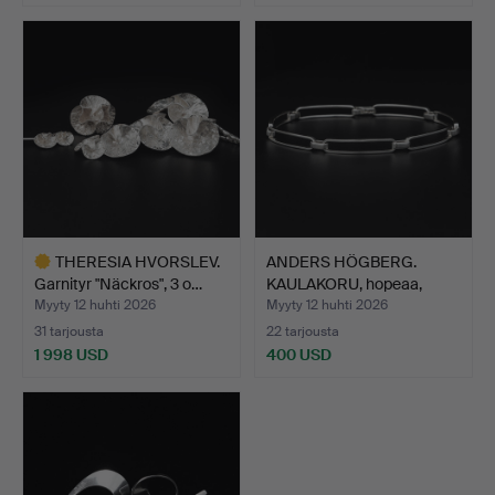
THERESIA HVORSLEV.
ANDERS HÖGBERG.
Garnityr "Näckros", 3 o…
KAULAKORU, hopeaa,
Götebor…
Myyty 12 huhti 2026
Myyty 12 huhti 2026
31 tarjousta
22 tarjousta
1 998 USD
400 USD
Valittu
esine