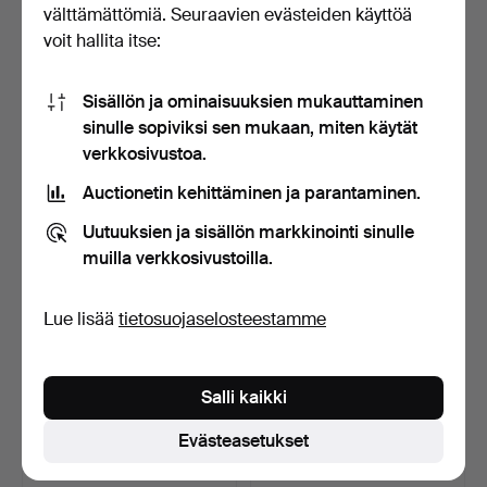
välttämättömiä. Seuraavien evästeiden käyttöä
KARL-INGEMAR
SVEN-ERIK HÖGBERG.
JOHANSSON.
KAULAKORU, hopeaa,
voit hallita itse:
RANNEKORU, hopeaa,…
Göte…
Myyty 12 huhti 2026
Myyty 12 huhti 2026
8 tarjousta
16 tarjousta
Sisällön ja ominaisuuksien mukauttaminen
305 USD
410 USD
sinulle sopiviksi sen mukaan, miten käytät
verkkosivustoa.
Auctionetin kehittäminen ja parantaminen.
Uutuuksien ja sisällön markkinointi sinulle
muilla verkkosivustoilla.
Lue lisää
tietosuojaselosteestamme
ANDERS HÖGBERG.
GEORG JENSEN.
Salli kaikki
KAULAKORU, hopeaa,
KUKKANEULA, nr 113,
Götebor…
hopeaa, …
Myyty 12 huhti 2026
Myyty 12 huhti 2026
Evästeasetukset
20 tarjousta
10 tarjousta
380 USD
127 USD