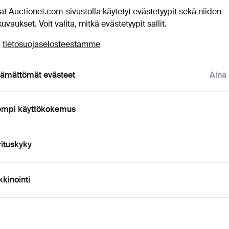
levat
at Auctionet.com-sivustolla käytetyt evästetyypit sekä niiden
apsauta
“Aseta hakuvahti”
yllä, niin saat viestin
uvaukset. Voit valita, mitkä evästetyypit sallit.
uutokaupat
eti, kun kohde tulee myyntiin.
ä
tietosuojaselosteestamme
tämättömät evästeet
Aina
t esineet, jotka vastaavat hakuasi
empi käyttökokemus
ituskyky
kinointi