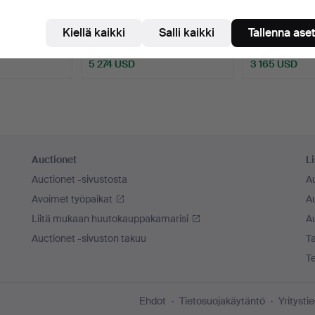
FRANK.
244
.
MÄRTA MÅÅS-
251
.
RAKEL C
sthall, Firm…
FJETTERSTRÖM. ”Kirkkaat
Matto Rakel C
Kiellä kaikki
Salli kaikki
Tallenna ase
lautase…
Myyty
Myyty
5 274 USD
3 165 USD
Auctionet
Li
Auctionet -sivustosta
A
Avoimet työpaikat
Au
Liitä mukaan huutokauppakamarisi
A
Auctionet -sivuston takuu
Ta
T
Ehdot
Tietosuojakäytäntö
Yritysti