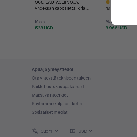
360
.
LAUTASLIINOJA,
363
.
JOSEF 
yhdeksän kappaletta, kirjai…
"Matto nro 1", Ka
Myyty
Myyty
528 USD
8 966 USD
Valittu
esine
Alatunnistenavigaatio
Apua ja yhteystiedot
Ota yhteyttä tekniseen tukeen
Kaikki huutokauppakamarit
Maksuvaihtoehdot
Käytämme kuljetusliikettä
Sosiaaliset mediat
Suomi
USD