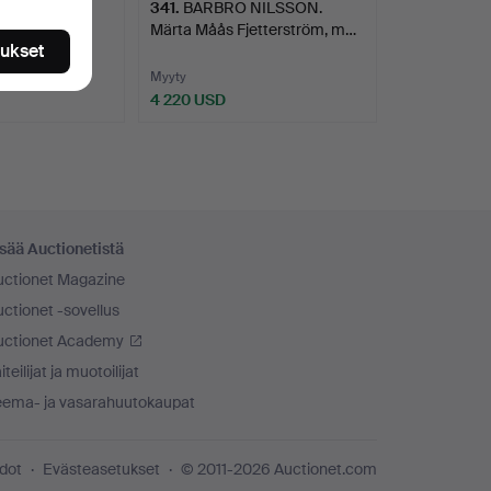
ARLANDER.
341
.
BARBRO NILSSON.
arlander.
Märta Måås Fjetterström, m…
tukset
Myyty
4 220 USD
sää Auctionetistä
uctionet Magazine
ctionet -sovellus
uctionet Academy
iteilijat ja muotoilijat
eema- ja vasarahuutokaupat
edot
Evästeasetukset
© 2011-2026 Auctionet.com