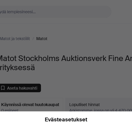
Matot ja tekstiilit
/
Matot
atot Stockholms Auktionsverk Fine Ar
rityksessä
Aseta hakuvahti
Käynnissä olevat huutokaupat
Lopulliset hinnat
0 esineet
Arkistomme, jossa on yli 4 470 00
Evästeasetukset
äynnissä
eillä ei valitettavasti ole hakuasi vastaavia esineitä.
Ha