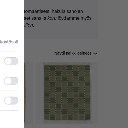
Teemme automaattisesti hakuja sanojen
osilla. Jos haet sanalla
koru
löydämme myös
ranne
koru
kellon
.
 käytössä
Näytä kaikki esineet
Functionality
storage
Statistics
storage
Ad
storage