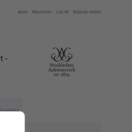
Apua
Myyminen
Luo tili
Kirjaudu sisään
t -
0 esinettä
kuvinkkejä