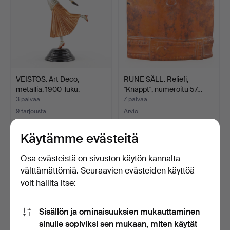
VEISTOS. Art Deco,
RUNE SÄLL. Reliefi,
metallia, 1900-luku.
"Knäppt", numeroitu 57…
3 päivää
7 päivää
9 tarjousta
Arvio
74 USD
43 USD
Käytämme evästeitä
Osa evästeistä on sivuston käytön kannalta
välttämättömiä. Seuraavien evästeiden käyttöä
voit hallita itse:
Sisällön ja ominaisuuksien mukauttaminen
sinulle sopiviksi sen mukaan, miten käytät