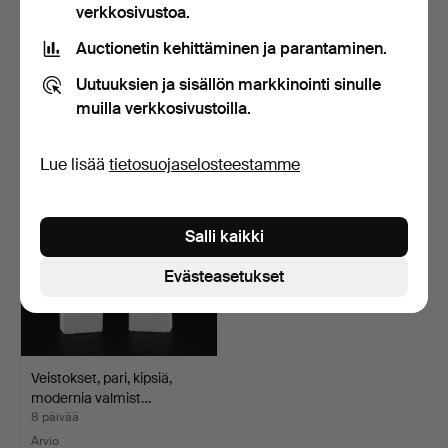
verkkosivustoa.
BECK & JUNG. Multippeli,
BERTIL VALLIEN. veistos,
Auctionetin kehittäminen ja parantaminen.
akryyli, numeroit…
taottu rauta, "Tj…
7 päivää
7 päivää
Uutuuksien ja sisällön markkinointi sinulle
7 tarjousta
18 tarjousta
muilla verkkosivustoilla.
75 USD
116 USD
Lue lisää
tietosuojaselosteestamme
Salli kaikki
Evästeasetukset
Veistokset, pari, kipsiä,
modernia valmist…
8 päivää
Arvio