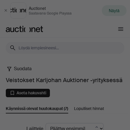
Auctionet
Näytä
Sulje
Saatavana Google Playssa
Auctionet.com
Suodata
Veistokset
Veistokset Karljohan Auktioner -yrityksessä
Karljohan
Aseta hakuvahti
Auktioner
Käynnissä olevat huutokaupat
(7)
Lopulliset hinnat
-
yrityksessä
Käynnissä
Lajittele