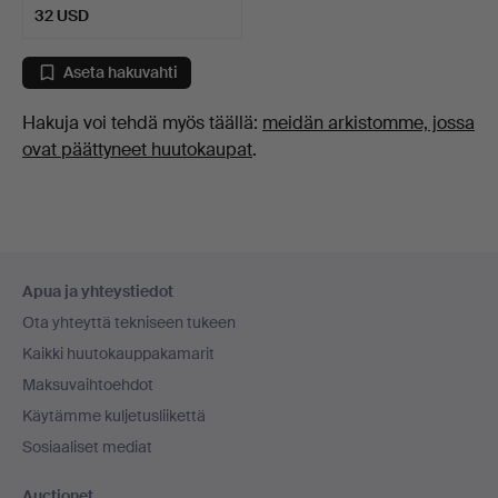
32 USD
Aseta hakuvahti
Hakuja voi tehdä myös täällä:
meidän arkistomme, jossa
ovat päättyneet huutokaupat
.
Alatunnistenavigaatio
Apua ja yhteystiedot
Ota yhteyttä tekniseen tukeen
Kaikki huutokauppakamarit
Maksuvaihtoehdot
Käytämme kuljetusliikettä
Sosiaaliset mediat
Auctionet