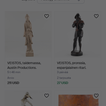
olevat
huutokaupat
VEISTOS, taidemassa,
VEISTOS, pronssia,
Austin Productions.
espanjalainen ritari.
5 t 46 min
3 päivää
Arvio
2 tarjousta
211 USD
27 USD