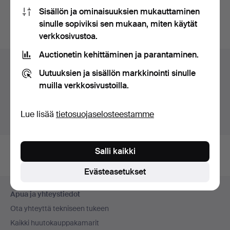
Sisällön ja ominaisuuksien mukauttaminen
Hakuja voi tehdä myös täällä:
meidän arkistomme, jossa
sinulle sopiviksi sen mukaan, miten käytät
ovat päättyneet huutokaupat
.
verkkosivustoa.
Auctionetin kehittäminen ja parantaminen.
Esine maassa Ruotsi
Uutuuksien ja sisällön markkinointi sinulle
muilla verkkosivustoilla.
Näet nyt vain tässä Ruotsi olevat esineet. Meillä on
kiinteät kuljetushinnat kaikille esineille.
Lue lisää
tietosuojaselosteestamme
Näytä esineet Ruotsi ulkopuolella
Salli kaikki
Evästeasetukset
Alatunnistenavigaatio
Apua ja yhteystiedot
Ota yhteyttä tekniseen tukeen
Kaikki huutokauppakamarit