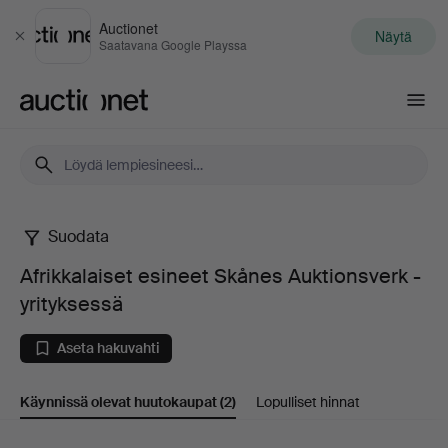
Auctionet
Näytä
Sulje
Saatavana Google Playssa
Auctionet.com
Suodata
Afrikkalaiset
Afrikkalaiset esineet Skånes Auktionsverk -
esineet
yrityksessä
Skånes
Aseta hakuvahti
Auktionsverk
Käynnissä olevat huutokaupat
(2)
Lopulliset hinnat
-