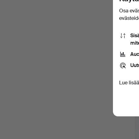
Osa eväs
evästeide
Sis
mit
Auc
Uut
Lue lisä