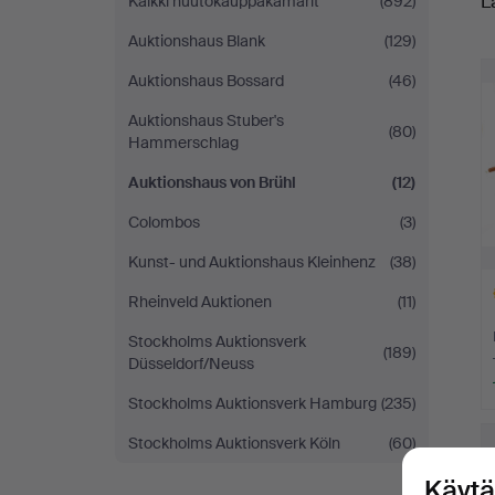
L
Kaikki huutokauppakamarit
(892)
h
Auktionshaus Blank
(129)
Auktionshaus Bossard
(46)
Auktionshaus Stuber's
(80)
Hammerschlag
Auktionshaus von Brühl
(12)
Colombos
(3)
Kunst- und Auktionshaus Kleinhenz
(38)
Rheinveld Auktionen
(11)
Stockholms Auktionsverk
(189)
Düsseldorf/Neuss
Stockholms Auktionsverk Hamburg
(235)
Va
e
Stockholms Auktionsverk Köln
(60)
Käytä