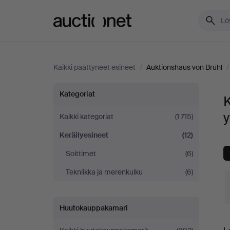
Auctionet.com
Kaikki päättyneet esineet
/
Auktionshaus von Brühl
Keräilyesineet
Kategoriat
K
Auktionshaus
y
Kaikki kategoriat
(1 715)
Keräilyesineet
(12)
von
Soittimet
(6)
Brühl
Tekniikka ja merenkulku
(6)
-
Huutokauppakamari
yrityksessä
L