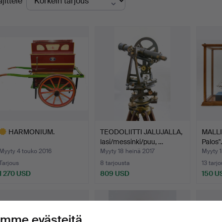
ajittele
innat
HARMONIUM.
TEODOLIITTI JALUJALLA,
MALLIL
lasi/messinki/puu, …
Palos".
Myyty 4 touko 2016
Myyty 18 heinä 2017
Myyty 
Tarjous
8 tarjousta
13 tarj
1 270 USD
809 USD
150 U
littu
sine
mme evästeitä