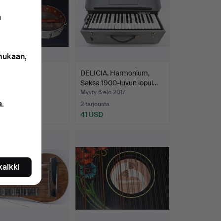
n
 mukaan,
O.
DELICIA. Harmonium,
Saksa 1900-luvun lopul…
4 joulu 2015
Myyty 6 elo 2017
a.
2 tarjousta
SD
41 USD
 kaikki