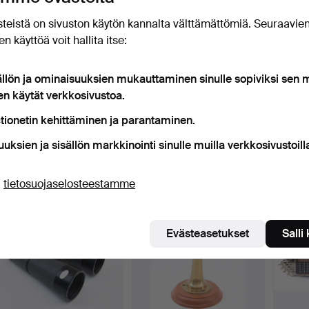
teistä on sivuston käytön kannalta välttämättömiä. Seuraavie
n käyttöä voit hallita itse:
ällön ja ominaisuuksien mukauttaminen sinulle sopiviksi sen
en käytät verkkosivustoa.
DIENSTGLAS
GEOGRAPHIA
BANJ
WEHRMACHT, värinä,
TERRESTRIAL. Maapallo,
tionetin kehittäminen ja parantaminen.
kolmas valta…
1900-luv…
Myyty 11 huhti 2017
Myyty 25 maalis 2017
Myyty 1
uuksien ja sisällön markkinointi sinulle muilla verkkosivustoill
6 tarjousta
Tarjous
Tarjous
93 USD
93 USD
58 U
ä
tietosuojaselosteestamme
Evästeasetukset
Salli