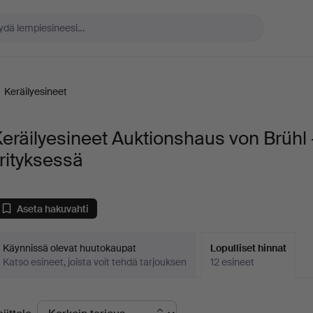
/
Keräilyesineet
eräilyesineet Auktionshaus von Brühl 
rityksessä
Aseta hakuvahti
Käynnissä olevat huutokaupat
Lopulliset hinnat
Katso esineet, joista voit tehdä tarjouksen
12 esineet
opulliset