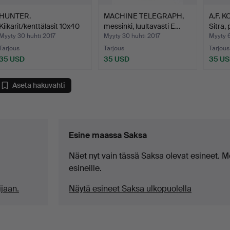
HUNTER.
MACHINE TELEGRAPH,
A.F. 
Kiikarit/kenttälasit 10x40
messinki, luultavasti E…
Sitra, 
kotelol…
Myyty 30 huhti 2017
Myyty 30 huhti 2017
Myyty 6
Tarjous
Tarjous
Tarjous
35 USD
35 USD
35 U
Aseta hakuvahti
Esine maassa Saksa
Näet nyt vain tässä Saksa olevat esineet. Mei
esineille.
jaan.
Näytä esineet Saksa ulkopuolella