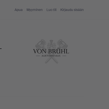
Apua
Myyminen
Luo tili
Kirjaudu sisään
-