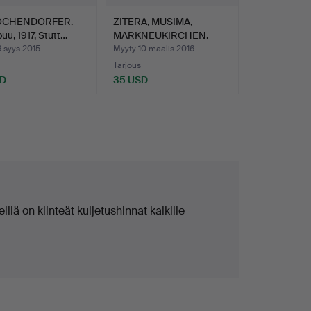
KOCHENDÖRFER.
ZITERA, MUSIMA,
puu, 1917, Stutt…
MARKNEUKIRCHEN.
 syys 2015
Myyty 10 maalis 2016
Tarjous
SD
35 USD
llä on kiinteät kuljetushinnat kaikille