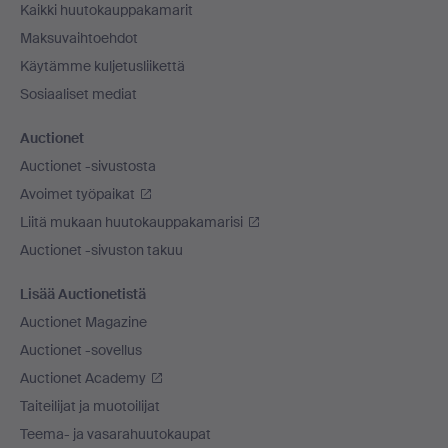
Kaikki huutokauppakamarit
Maksuvaihtoehdot
Käytämme kuljetusliikettä
Sosiaaliset mediat
Auctionet
Auctionet -sivustosta
Avoimet työpaikat
Liitä mukaan huutokauppakamarisi
Auctionet -sivuston takuu
Lisää Auctionetistä
Auctionet Magazine
Auctionet -sovellus
Auctionet Academy
Taiteilijat ja muotoilijat
Teema- ja vasarahuutokaupat