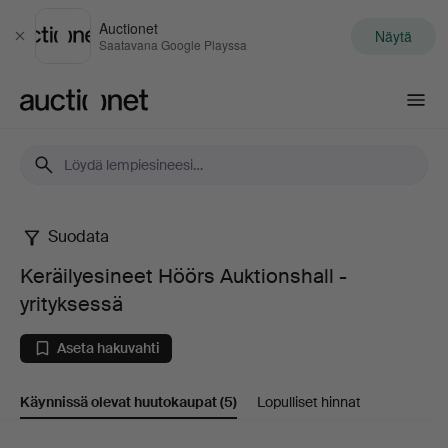
Auctionet
Näytä
Sulje
Saatavana Google Playssa
Auctionet.com
Suodata
Keräilyesineet
Keräilyesineet Höörs Auktionshall -
Höörs
yrityksessä
Auktionshall
Aseta hakuvahti
-
Käynnissä olevat huutokaupat
(5)
Lopulliset hinnat
yrityksessä