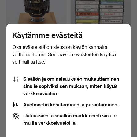
Käytämme evästeitä
Osa evästeistä on sivuston käytön kannalta
välttämättömiä. Seuraavien evästeiden käyttöä
GYROSKOOPPI
KASETTINAUHOJA 28
voit hallita itse:
asennettuna levylle.
kappaletta alkuperäisiä.
4 päivää
6 päivää
Arvio
Arvio
Sisällön ja ominaisuuksien mukauttaminen
317 USD
53 USD
sinulle sopiviksi sen mukaan, miten käytät
verkkosivustoa.
Auctionetin kehittäminen ja parantaminen.
Uutuuksien ja sisällön markkinointi sinulle
muilla verkkosivustoilla.