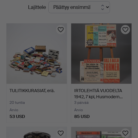
Käynnissä
Lajittele
olevat
huutokaupat
TULITIKKURASIAT, erä.
IRTOLEHTIÄ VUODELTA
1942, 7 kpl, Husmodern…
20 tuntia
3 päivää
Arvio
Arvio
53 USD
85 USD