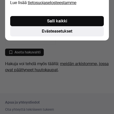
Lue lisää
tietosuojaselosteestamme
KYNÄT 8 kpl mm.
Salli kaikki
Montblanc.
8 päivää
Evästeasetukset
2 tarjousta
82 USD
Aseta hakuvahti
Hakuja voi tehdä myös täällä:
meidän arkistomme, jossa
ovat päättyneet huutokaupat
.
Alatunnistenavigaatio
Apua ja yhteystiedot
Ota yhteyttä tekniseen tukeen