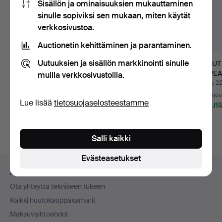
Sisällön ja ominaisuuksien mukauttaminen
sinulle sopiviksi sen mukaan, miten käytät
verkkosivustoa.
Auctionetin kehittäminen ja parantaminen.
Uutuuksien ja sisällön markkinointi sinulle
ERÄ KORUJA, mukana
BIJOUTERIER, mukana
KORUT 
myös joitakin
muutama hopeapala.
HOPEA
muilla verkkosivustoilla.
hopeaosia.
Myyty 25 heinä 2026
Myyty 27 maalis 2026
Myyty 22
31 tarjousta
6 tarjousta
23 tarjo
Lue lisää
tietosuojaselosteestamme
279 USD
74 USD
183 US
Salli kaikki
Evästeasetukset
Alatunnistenavigaatio
Apua ja yhteystiedot
Ota yhteyttä tekniseen tukeen
Kaikki huutokauppakamarit
Maksuvaihtoehdot