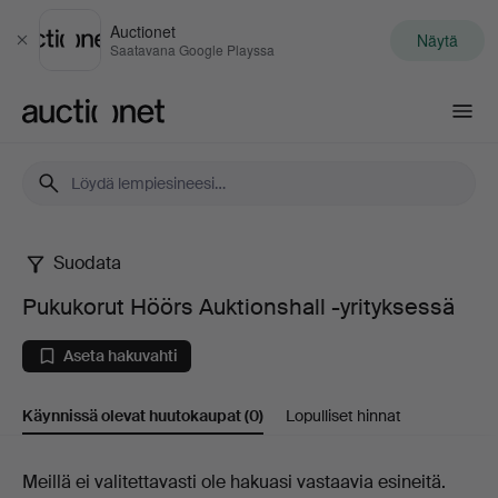
Auctionet
Näytä
Sulje
Saatavana Google Playssa
Auctionet.com
Suodata
Pukukorut
Pukukorut Höörs Auktionshall -yrityksessä
Höörs
Aseta hakuvahti
Auktionshall
Käynnissä olevat huutokaupat
(0)
Lopulliset hinnat
-
yrityksessä
Käynnissä
Meillä ei valitettavasti ole hakuasi vastaavia esineitä.