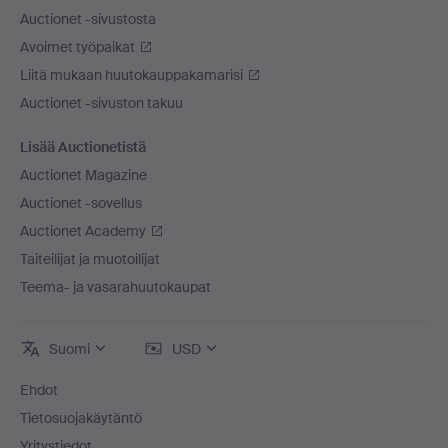
Auctionet -sivustosta
Avoimet työpaikat
Liitä mukaan huutokauppakamarisi
Auctionet -sivuston takuu
Lisää Auctionetistä
Auctionet Magazine
Auctionet -sovellus
Auctionet Academy
Taiteilijat ja muotoilijat
Teema- ja vasarahuutokaupat
Suomi
USD
Ehdot
Tietosuojakäytäntö
Yritystiedot