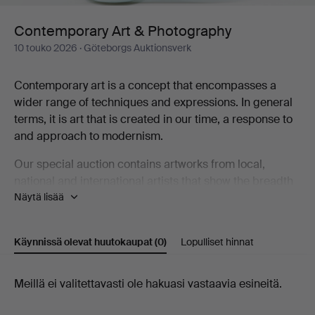
Contemporary Art & Photography
10 touko 2026
· Göteborgs Auktionsverk
Contemporary art is a concept that encompasses a
wider range of techniques and expressions. In general
terms, it is art that is created in our time, a response to
and approach to modernism.
Our special auction contains artworks from local,
national and international artists that show the breadth
Näytä lisää
that contemporary art represents, including Karin
Wikström, Eva Zethraeus, Yoshitomo Nara, Bobo
Wallmansson, Klara Kristalova and Britta Marakatt-
Käynnissä olevat huutokaupat
(0)
Lopulliset hinnat
Labba.
Welcome to take a look at the catalogue and discover
Käynnissä
Meillä ei valitettavasti ole hakuasi vastaavia esineitä.
some of the artists who are part of the contemporary art
olevat
scene!