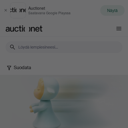
Auctionet
Näytä
Sulje
Saatavana Google Playssa
Auctionet.com
Suodata
Contemporary
Art
&
Photography