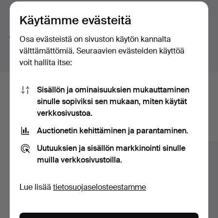
huutokaupat
Hakuvinkkejä
Käytämme evästeitä
Teemme automaattisesti hakuja sanojen osilla. Jos
Osa evästeistä on sivuston käytön kannalta
haet sanalla
koru
löydämme myös
ranne
koru
kellon
.
välttämättömiä. Seuraavien evästeiden käyttöä
voit hallita itse:
Sisällön ja ominaisuuksien mukauttaminen
Tässä ovat arkistossamme olevat
sinulle sopiviksi sen mukaan, miten käytät
esineet, jotka vastaavat hakuasi
verkkosivustoa.
Auctionetin kehittäminen ja parantaminen.
Näytä kaikki esineet
Uutuuksien ja sisällön markkinointi sinulle
muilla verkkosivustoilla.
Lue lisää
tietosuojaselosteestamme