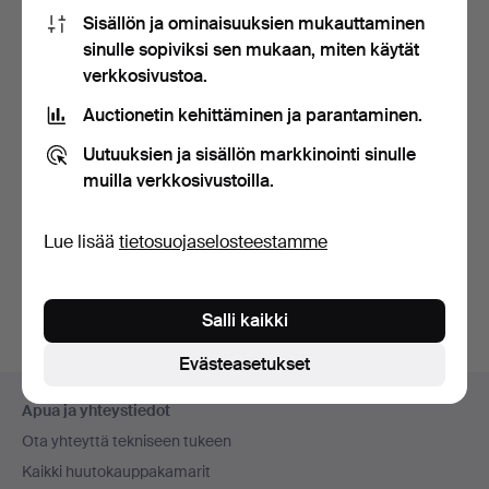
Sisällön ja ominaisuuksien mukauttaminen
sinulle sopiviksi sen mukaan, miten käytät
verkkosivustoa.
Auctionetin kehittäminen ja parantaminen.
Uutuuksien ja sisällön markkinointi sinulle
SENKKI / LIPASTO
muilla verkkosivustoilla.
TAMMEA, JUGEND-
TYYLINEN.
Myyty 17 touko 2026
Lue lisää
tietosuojaselosteestamme
Arvio
145 USD
Salli kaikki
Evästeasetukset
Alatunnistenavigaatio
Apua ja yhteystiedot
Ota yhteyttä tekniseen tukeen
Kaikki huutokauppakamarit