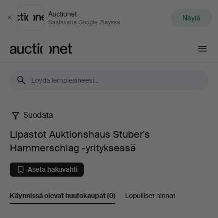
Auctionet
Näytä
Sulje
Saatavana Google Playssa
Auctionet.com
Suodata
Lipastot
Lipastot Auktionshaus Stuber's
Auktionshaus
Hammerschlag -yrityksessä
Stuber's
Aseta hakuvahti
Hammerschlag
Käynnissä olevat huutokaupat
(0)
Lopulliset hinnat
-