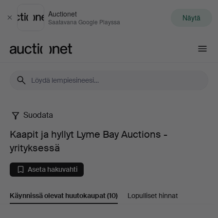
Auctionet
Näytä
Sulje
Saatavana Google Playssa
Auctionet.com
Suodata
Kaapit
Kaapit ja hyllyt Lyme Bay Auctions -
ja
yrityksessä
hyllyt
Aseta hakuvahti
Lyme
Käynnissä olevat huutokaupat
(10)
Lopulliset hinnat
Bay