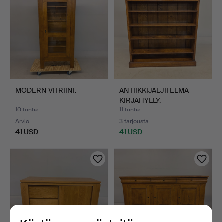
MODERN VITRIINI.
ANTIIKKIJÄLJITELMÄ
KIRJAHYLLY.
10 tuntia
11 tuntia
Arvio
3 tarjousta
41 USD
41 USD