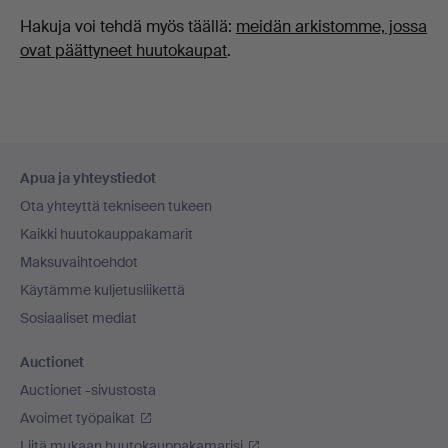
Hakuja voi tehdä myös täällä:
meidän arkistomme, jossa
ovat päättyneet huutokaupat
.
Alatunnistenavigaatio
Apua ja yhteystiedot
Ota yhteyttä tekniseen tukeen
Kaikki huutokauppakamarit
Maksuvaihtoehdot
Käytämme kuljetusliikettä
Sosiaaliset mediat
Auctionet
Auctionet -sivustosta
Avoimet työpaikat
Liitä mukaan huutokauppakamarisi