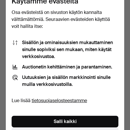
Käytämme evästeitä
Osa evästeistä on sivuston käytön kannalta
välttämättömiä. Seuraavien evästeiden käyttöä
MODERN LIGHT OAK
REPRODUKTIO
voit hallita itse:
CUPBOARD AND
ANTIIKKITYYLINEN
DRAWERS.
SENKKI.
11 tuntia
11 tuntia
Tarjous
Arvio
Sisällön ja ominaisuuksien mukauttaminen
27 USD
135 USD
sinulle sopiviksi sen mukaan, miten käytät
verkkosivustoa.
Auctionetin kehittäminen ja parantaminen.
Uutuuksien ja sisällön markkinointi sinulle
muilla verkkosivustoilla.
Lue lisää
tietosuojaselosteestamme
MODERNIA
ART DECO -
Salli kaikki
ANTIKKITYYLIA EDUSTAVA
VAATTEETKAAPPI
VITRIINIKA…
VAHTERAA.
11 tuntia
11 tuntia