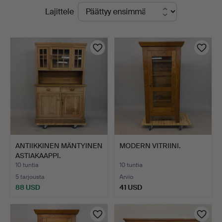
Käynnissä
Lajittele
Auctions
olevat
-
huutokaupat
yrityksessä
ANTIIKKINEN MÄNTYINEN
MODERN VITRIINI.
ASTIAKAAPPI.
10 tuntia
10 tuntia
5 tarjousta
Arvio
88 USD
41 USD