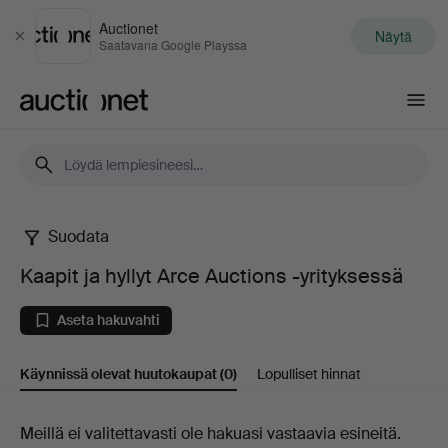
Auctionet
Näytä
Sulje
Saatavana Google Playssa
Auctionet.com
Suodata
Kaapit
Kaapit ja hyllyt Arce Auctions -yrityksessä
ja
Aseta hakuvahti
hyllyt
Käynnissä olevat huutokaupat
(0)
Lopulliset hinnat
Arce
Auctions
Käynnissä
Meillä ei valitettavasti ole hakuasi vastaavia esineitä.