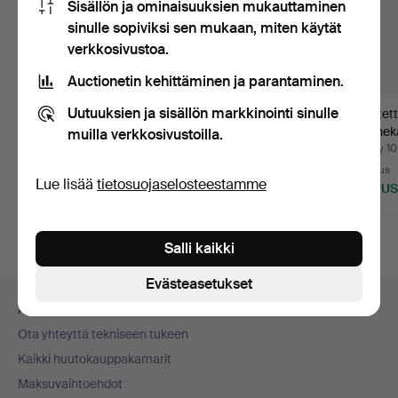
Sisällön ja ominaisuuksien mukauttaminen
sinulle sopiviksi sen mukaan, miten käytät
verkkosivustoa.
Auctionetin kehittäminen ja parantaminen.
Uutuuksien ja sisällön markkinointi sinulle
Art Deco -
1700-luvun
Lasitet
konsolikalusteet, jotka
katalonialaiset
huonekal
muilla verkkosivustoilla.
on suunn…
pähkinähuonekal…
viktori
Myyty 16 maalis 2025
Myyty 7 maalis 2025
Myyty 10
25 tarjousta
8 tarjousta
Tarjous
Lue lisää
tietosuojaselosteestamme
925 USD
922 USD
404 U
Valittu
esine
Salli kaikki
Evästeasetukset
Alatunnistenavigaatio
Apua ja yhteystiedot
Ota yhteyttä tekniseen tukeen
Kaikki huutokauppakamarit
Maksuvaihtoehdot