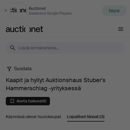
Auctionet
Näytä
Sulje
Saatavana Google Playssa
Auctionet.com
Suodata
Kaapit
Kaapit ja hyllyt Auktionshaus Stuber's
ja
Hammerschlag -yrityksessä
hyllyt
Aseta hakuvahti
Auktionshaus
Käynnissä olevat huutokaupat
Lopulliset hinnat
(3)
Stuber's