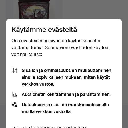
Käytämme evästeitä
Osa evästeistä on sivuston käytön kannalta
välttämättömiä. Seuraavien evästeiden käyttöä
ITÄMAINEN PUINEN
voit hallita itse:
KORURASIA
HELMIÄISMARKETI…
Myyty 8 marras 2024
Sisällön ja ominaisuuksien mukauttaminen
2 tarjousta
41 USD
sinulle sopiviksi sen mukaan, miten käytät
verkkosivustoa.
Aseta hakuvahti
Auctionetin kehittäminen ja parantaminen.
Uutuuksien ja sisällön markkinointi sinulle
muilla verkkosivustoilla.
Huutokauppa-arkisto
Etsit arkistostamme, jossa ovat päättyneet huutokaupat.
Lue lisää
tietosuojaselosteestamme