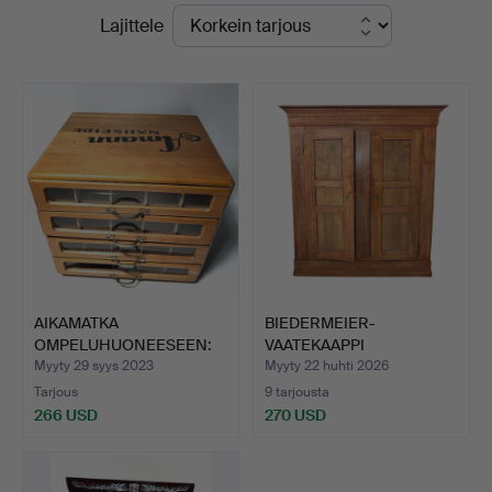
Lopulliset
Lajittele
Hammerschlag
hinnat
-
yrityksessä
AIKAMATKA
BIEDERMEIER-
OMPELUHUONEESEEN:
VAATEKAAPPI
VINTAGE AMANN …
KIRSIIKKAPUUTA.
Myyty 29 syys 2023
Myyty 22 huhti 2026
Tarjous
9 tarjousta
266 USD
270 USD