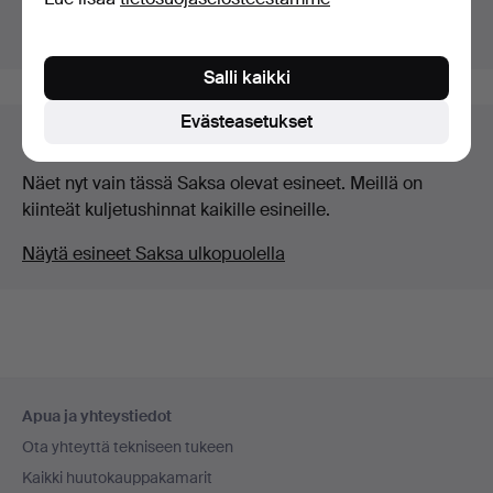
Näytä käynnissä olevat huutokaupat tämän sijaan.
Salli kaikki
Evästeasetukset
Esine maassa Saksa
Näet nyt vain tässä Saksa olevat esineet. Meillä on
kiinteät kuljetushinnat kaikille esineille.
Näytä esineet Saksa ulkopuolella
Alatunnistenavigaatio
Apua ja yhteystiedot
Ota yhteyttä tekniseen tukeen
Kaikki huutokauppakamarit