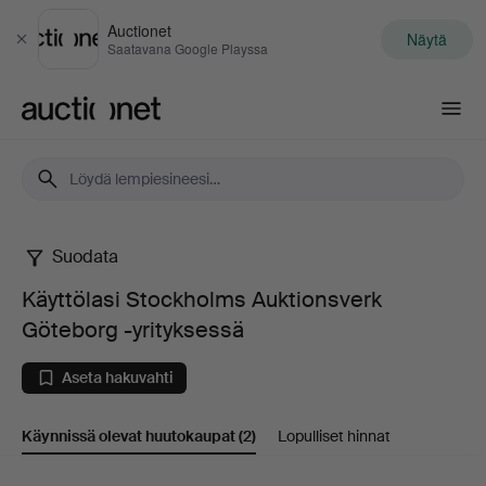
Auctionet
Näytä
Sulje
Saatavana Google Playssa
Auctionet.com
Suodata
Käyttölasi
Käyttölasi Stockholms Auktionsverk
Stockholms
Göteborg -yrityksessä
Auktionsverk
Aseta hakuvahti
Göteborg
Käynnissä olevat huutokaupat
(2)
Lopulliset hinnat
-