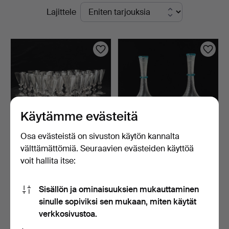
Käynnissä
Lajittele
yrityksessä
olevat
huutokaupat
Käytämme evästeitä
Osa evästeistä on sivuston käytön kannalta
välttämättömiä. Seuraavien evästeiden käyttöä
SATEENVARJOLASIT, 27
PULLOT, pari, kierrettyä
voit hallita itse:
kpl, 1800-luku.
kirkasta lasia, s…
4 päivää
4 päivää
10 tarjousta
6 tarjousta
Sisällön ja ominaisuuksien mukauttaminen
77 USD
174 USD
sinulle sopiviksi sen mukaan, miten käytät
verkkosivustoa.
Aseta hakuvahti