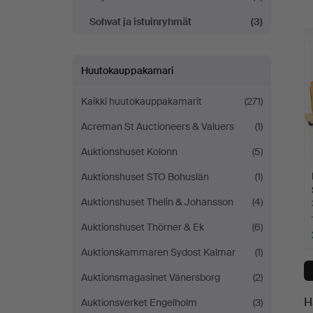
o
yrityksessä
Sohvat ja istuinryhmät
(3)
h
Huutokauppakamari
Kaikki huutokauppakamarit
(271)
Acreman St Auctioneers & Valuers
(1)
Auktionshuset Kolonn
(5)
Auktionshuset STO Bohuslän
(1)
Auktionshuset Thelin & Johansson
(4)
Auktionshuset Thörner & Ek
(6)
Auktionskammaren Sydost Kalmar
(1)
Auktionsmagasinet Vänersborg
(2)
H
Auktionsverket Engelholm
(3)