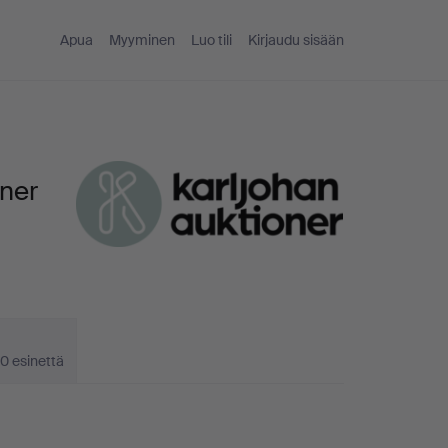
Apua
Myyminen
Luo tili
Kirjaudu sisään
oner
0 esinettä