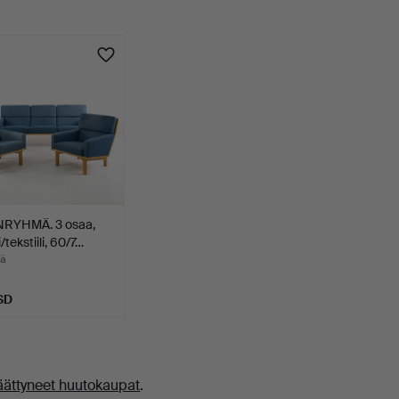
NRYHMÄ. 3 osaa,
tekstiili, 60/7…
ää
SD
äättyneet huutokaupat
.