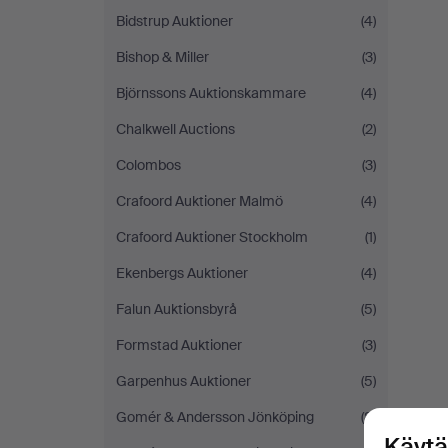
Bidstrup Auktioner
(4)
Bishop & Miller
(3)
Björnssons Auktionskammare
(4)
Chalkwell Auctions
(2)
Colombos
(3)
Crafoord Auktioner Malmö
(4)
Crafoord Auktioner Stockholm
(1)
Ekenbergs Auktioner
(4)
Falun Auktionsbyrå
(5)
Formstad Auktioner
(3)
Garpenhus Auktioner
(5)
Gomér & Andersson Jönköping
(8)
Käytä