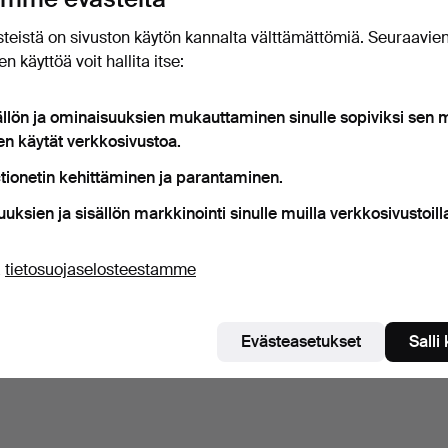
teistä on sivuston käytön kannalta välttämättömiä. Seuraavie
n käyttöä voit hallita itse:
ällön ja ominaisuuksien mukauttaminen sinulle sopiviksi sen
en käytät verkkosivustoa.
tionetin kehittäminen ja parantaminen.
uuksien ja sisällön markkinointi sinulle muilla verkkosivustoill
ä
tietosuojaselosteestamme
Evästeasetukset
Salli