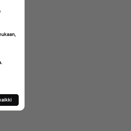
n
 mukaan,
a.
 kaikki