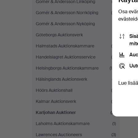
Gomér & Andersson Linköping
(3)
Osa eväs
Gomér & Andersson Norrköping
(4)
evästeide
Gomér & Andersson Nyköping
(1)
Göteborgs Auktionsverk
(1)
Sis
mit
Halmstads Auktionskammare
(9)
Auc
Handelslagret Auktionsservice
(5)
Uut
Helsingborgs Auktionskammare
(14)
Hälsinglands Auktionsverk
(7)
Lue lisä
Höörs Auktionshall
(6)
Kalmar Auktionsverk
(6)
Karljohan Auktioner
(3)
Laholms Auktionskammare
(1)
Lawrences Auctioneers
(3)