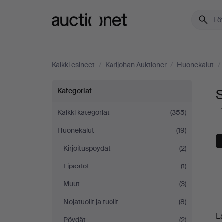
Auctionet.com
Kaikki esineet
/
Karljohan Auktioner
/
Huonekalut
/
Sohvat
Kategoriat
S
-
ja
Kaikki kategoriat
(355)
Huonekalut
(19)
istuinryhmät
Kirjoituspöydät
(2)
Karljohan
Lipastot
(1)
Auktioner
Muut
(3)
Nojatuolit ja tuolit
(8)
K
-
L
Pöydät
(2)