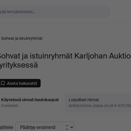
Sohvat ja istuinryhmät
ohvat ja istuinryhmät Karljohan Aukti
yrityksessä
Aseta hakuvahti
Käynnissä olevat huutokaupat
Lopulliset hinnat
3 esineet
Arkistomme, jossa on yli 4 470 00
äynnissä
ajittele