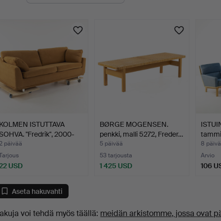
levat
uutokaupat
KOLMEN ISTUTTAVA
BØRGE MOGENSEN.
ISTUI
SOHVA. "Fredrik", 2000-
penkki, malli 5272, Freder…
tammi/
lu…
2 päivää
5 päivää
8 päiv
Tarjous
53 tarjousta
Arvio
22 USD
1 425 USD
106 U
Aseta hakuvahti
akuja voi tehdä myös täällä:
meidän arkistomme, jossa ovat p