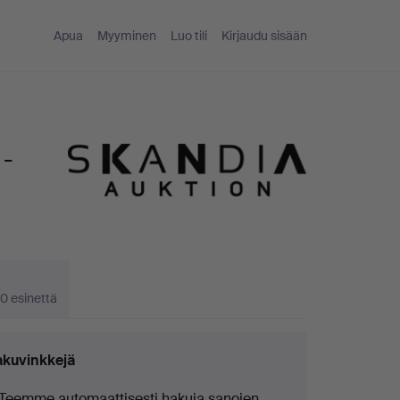
Apua
Myyminen
Luo tili
Kirjaudu sisään
 -
0 esinettä
kuvinkkejä
Teemme automaattisesti hakuja sanojen