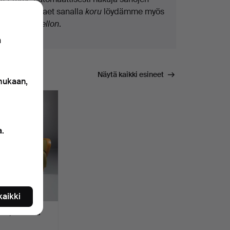
osilla. Jos haet sanalla
koru
löydämme myös
ranne
koru
kellon
.
n
Näytä kaikki esineet
 mukaan,
a.
 kaikki
ku, verhoiltu