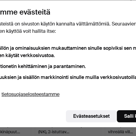
uutokaupat
eti, kun kohde tulee myyntiin.
mme evästeitä
teistä on sivuston käytön kannalta välttämättömiä. Seuraavie
n käyttöä voit hallita itse:
t esineet, jotka vastaavat hakuasi
ällön ja ominaisuuksien mukauttaminen sinulle sopiviksi sen
en käytät verkkosivustoa.
tionetin kehittäminen ja parantaminen.
uuksien ja sisällön markkinointi sinulle muilla verkkosivustoill
ä
tietosuojaselosteestamme
Evästeasetukset
Salli
uku,
SOFFA, Nordiska Kompaniet
Sohva, 1940-lu
hkinäpuut…
(NK), 2-istuttav…
vihreällä vill…