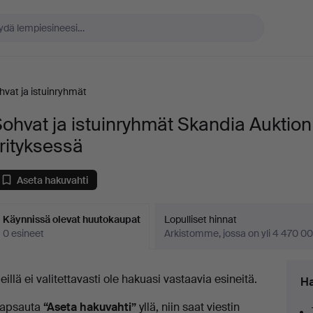
hvat ja istuinryhmät
ohvat ja istuinryhmät Skandia Auktion
rityksessä
Aseta hakuvahti
Käynnissä olevat huutokaupat
Lopulliset hinnat
0 esineet
Arkistomme, jossa on yli 4 470 00
äynnissä
eillä ei valitettavasti ole hakuasi vastaavia esineitä.
Ha
levat
apsauta
“Aseta hakuvahti”
yllä, niin saat viestin