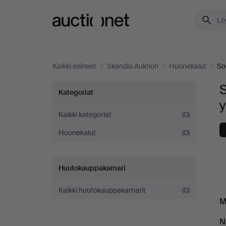
Auctionet.com
Kaikki esineet
/
Skandia Auktion
/
Huonekalut
/
So
S
Sohvat
Kategoriat
y
ja
Kaikki kategoriat
(0)
Huonekalut
(0)
istuinryhmät
Skandia
Huutokauppakamari
Auktion
Kaikki huutokauppakamarit
(0)
K
M
-
o
N