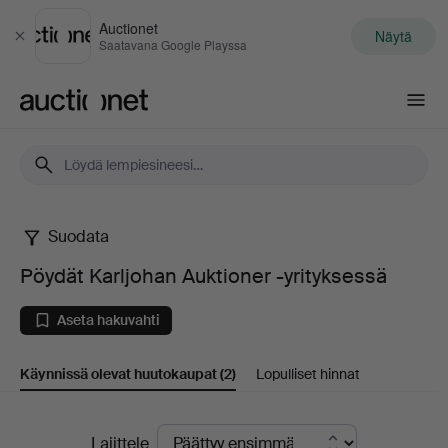
Auctionet
Näytä
Sulje
Saatavana Google Playssa
Auctionet.com
Suodata
Pöydät
Pöydät Karljohan Auktioner -yrityksessä
Karljohan
Aseta hakuvahti
Auktioner
Käynnissä olevat huutokaupat
(2)
Lopulliset hinnat
-
yrityksessä
Käynnissä
Lajittele