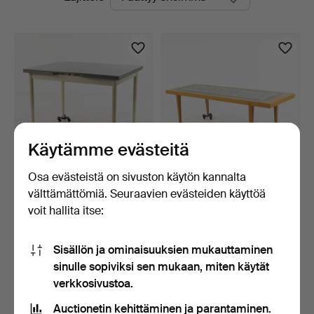
olevat
huutokaupat
Käytämme evästeitä
Osa evästeistä on sivuston käytön kannalta
RUOKAPÖYTÄ. "Virvarr",
SEVERIN HANSEN.
välttämättömiä. Seuraavien evästeiden käyttöä
Edsbyverken.
sohvapöytä, Haslev
voit hallita itse:
Möbelsn…
8 päivää
8 päivää
Tarjous
Tarjous
22 USD
22 USD
Sisällön ja ominaisuuksien mukauttaminen
sinulle sopiviksi sen mukaan, miten käytät
Aseta hakuvahti
verkkosivustoa.
Auctionetin kehittäminen ja parantaminen.
Hakuja voi tehdä myös täällä:
meidän arkistomme, jossa