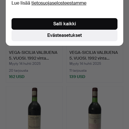
Lue lisää
tietosuojaselosteestamme
Salli kaikki
Evästeasetukset
VEGA-SICILIA VALBUENA
VEGA-SICILIA VALBUENA
5. VUOSI. 1992 vinta…
5. VUOSI. 1992 vinta…
Myyty 14 huhti 2025
Myyty 14 huhti 2025
20 tarjousta
11 tarjousta
162 USD
139 USD