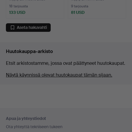
18 tarjousta
9 tarjousta
133 USD
81 USD
Aseta hakuvahti
Huutokauppa-arkisto
Etsit arkistostamme, jossa ovat päättyneet huutokaupat.
Näytä käynnissä olevat huutokaupat tämän sijaan.
Alatunnistenavigaatio
Apua ja yhteystiedot
Ota yhteyttä tekniseen tukeen