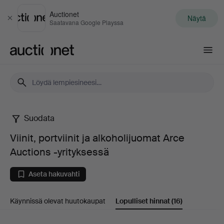
Auctionet
Näytä
Sulje
Saatavana Google Playssa
Auctionet.com
Suodata
Viinit,
Viinit, portviinit ja alkoholijuomat Arce
portviinit
Auctions -yrityksessä
ja
Aseta hakuvahti
alkoholijuomat
Käynnissä olevat huutokaupat
Lopulliset hinnat
(16)
Arce