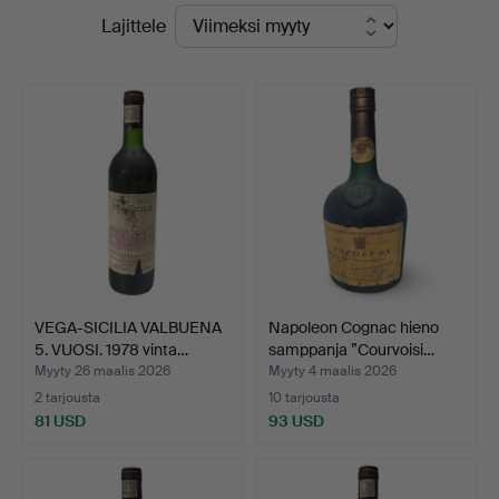
Lopulliset
Lajittele
Auctions
hinnat
-
yrityksessä
VEGA-SICILIA VALBUENA
Napoleon Cognac hieno
5. VUOSI. 1978 vinta…
samppanja ”Courvoisi…
Myyty 26 maalis 2026
Myyty 4 maalis 2026
2 tarjousta
10 tarjousta
81 USD
93 USD