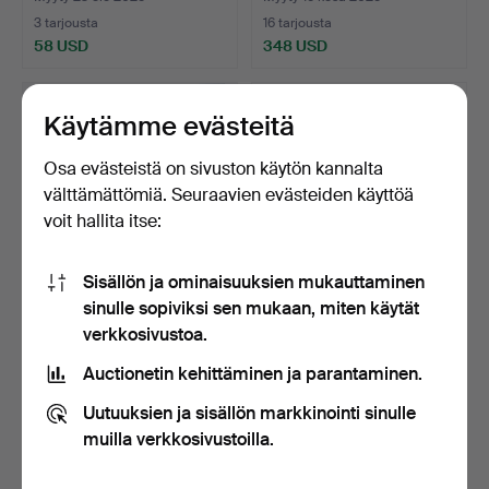
3 tarjousta
16 tarjousta
58 USD
348 USD
Käytämme evästeitä
Osa evästeistä on sivuston käytön kannalta
välttämättömiä. Seuraavien evästeiden käyttöä
voit hallita itse:
Sisällön ja ominaisuuksien mukauttaminen
sinulle sopiviksi sen mukaan, miten käytät
Armanyac Lafontan.
VEGA-SICILIA VALBUENA
verkkosivustoa.
Ranskalainen tuotanto.
5. VUOSI. 1977 vinta…
Myyty 9 kesä 2025
Myyty 13 touko 2025
Auctionetin kehittäminen ja parantaminen.
Tarjous
4 tarjousta
Uutuuksien ja sisällön markkinointi sinulle
35 USD
81 USD
muilla verkkosivustoilla.