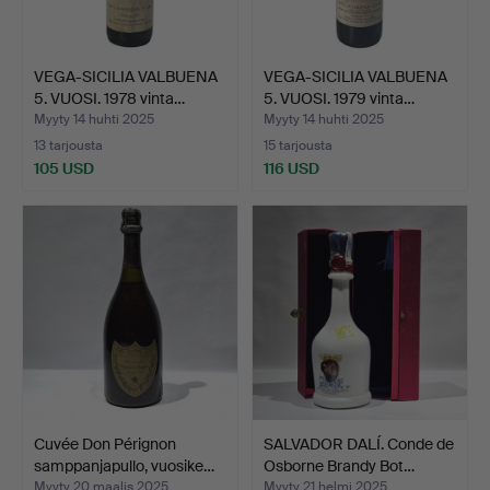
VEGA-SICILIA VALBUENA
VEGA-SICILIA VALBUENA
5. VUOSI. 1978 vinta…
5. VUOSI. 1979 vinta…
Myyty 14 huhti 2025
Myyty 14 huhti 2025
13 tarjousta
15 tarjousta
105 USD
116 USD
Cuvée Don Pérignon
SALVADOR DALÍ. Conde de
samppanjapullo, vuosike…
Osborne Brandy Bot…
Myyty 20 maalis 2025
Myyty 21 helmi 2025