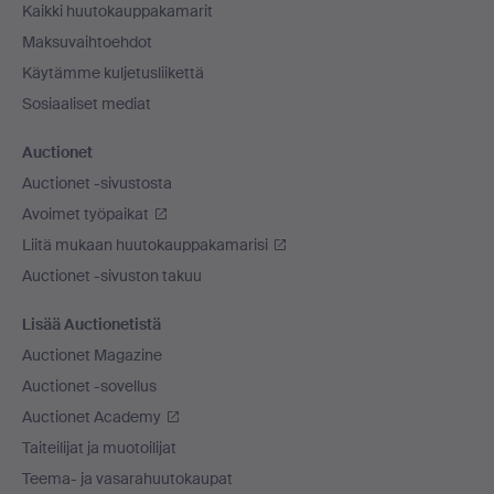
Kaikki huutokauppakamarit
Maksuvaihtoehdot
Käytämme kuljetusliikettä
Sosiaaliset mediat
Auctionet
Auctionet -sivustosta
Avoimet työpaikat
Liitä mukaan huutokauppakamarisi
Auctionet -sivuston takuu
Lisää Auctionetistä
Auctionet Magazine
Auctionet -sovellus
Auctionet Academy
Taiteilijat ja muotoilijat
Teema- ja vasarahuutokaupat