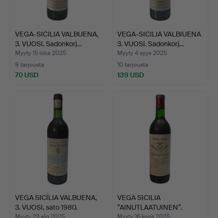
VEGA-SICILIA VALBUENA,
VEGA-SICILIA VALBIUENA
3. VUOSI. Sadonkorj…
3. VUOSI. Sadonkorj…
Myyty 15 loka 2025
Myyty 4 syys 2025
8 tarjousta
10 tarjousta
70 USD
139 USD
VEGA SICÍLIA VALBUENA,
VEGA SICILIA
3. VUOSI, sato 1980.
”AINUTLAATUINEN”.
Sadonkorjuu…
Myyty 23 elo 2025
Myyty 16 kesä 2025