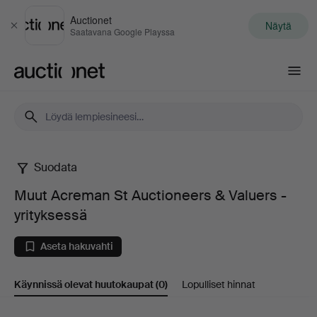
Auctionet
Näytä
Sulje
Saatavana Google Playssa
Auctionet.com
Suodata
Muut
Muut Acreman St Auctioneers & Valuers -
Acreman
yrityksessä
St
Aseta hakuvahti
Auctioneers
Käynnissä olevat huutokaupat
(0)
Lopulliset hinnat
&