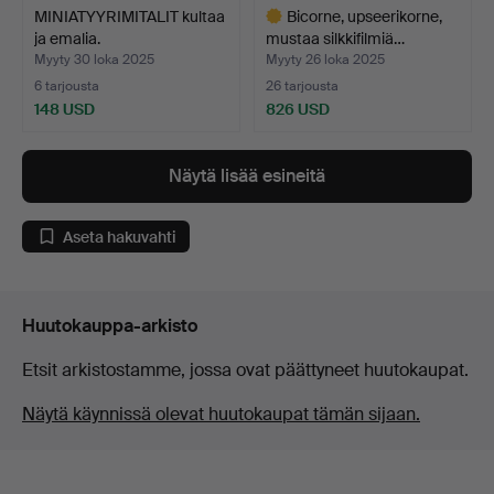
MINIATYYRIMITALIT kultaa
Bicorne, upseerikorne,
ja emalia.
mustaa silkkifilmiä…
Myyty 30 loka 2025
Myyty 26 loka 2025
6 tarjousta
26 tarjousta
148 USD
826 USD
Valittu
esine
Näytä lisää esineitä
Aseta hakuvahti
Huutokauppa-arkisto
Etsit arkistostamme, jossa ovat päättyneet huutokaupat.
Näytä käynnissä olevat huutokaupat tämän sijaan.