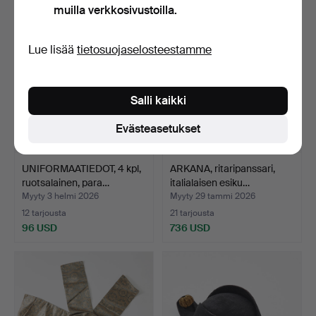
muilla verkkosivustoilla.
Lue lisää
tietosuojaselosteestamme
Salli kaikki
Evästeasetukset
UNIFORMAATIEDOT, 4 kpl,
ARKANA, ritaripanssari,
ruotsalainen, para…
italialaisen esiku…
Myyty 3 helmi 2026
Myyty 29 tammi 2026
12 tarjousta
21 tarjousta
96 USD
736 USD