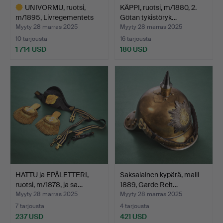
UNIVORMU, ruotsi,
KÄPPI, ruotsi, m/1880, 2.
m/1895, Livregementets
Götan tykistöryk…
h…
Myyty 28 marras 2025
Myyty 28 marras 2025
10 tarjousta
16 tarjousta
1 714 USD
180 USD
Valittu
esine
HATTU ja EPÅLETTERI,
Saksalainen kypärä, malli
ruotsi, m/1878, ja sa…
1889, Garde Reit…
Myyty 28 marras 2025
Myyty 28 marras 2025
7 tarjousta
4 tarjousta
237 USD
421 USD