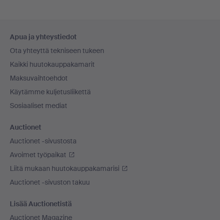
Alatunnistenavigaatio
Apua ja yhteystiedot
Ota yhteyttä tekniseen tukeen
Kaikki huutokauppakamarit
Maksuvaihtoehdot
Käytämme kuljetusliikettä
Sosiaaliset mediat
Auctionet
Auctionet -sivustosta
Avoimet työpaikat
Liitä mukaan huutokauppakamarisi
Auctionet -sivuston takuu
Lisää Auctionetistä
Auctionet Magazine