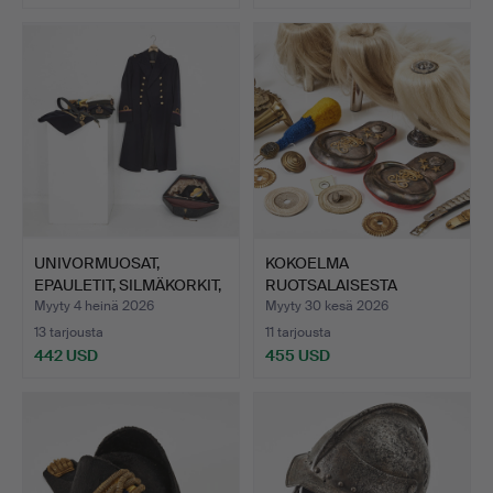
UNIVORMUOSAT,
KOKOELMA
EPAULETIT, SILMÄKORKIT,
RUOTSALAISESTA
2 kp…
MILITAARIA; sulkak…
Myyty 4 heinä 2026
Myyty 30 kesä 2026
13 tarjousta
11 tarjousta
442 USD
455 USD