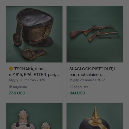
TSCHAKÅ, ruotsi,
SLAGLOCK-PISTOOLIT, 1
m/1815, EPÅLETTER, pari, …
pari, ruotsalainen, …
Myyty 28 marras 2025
Myyty 28 marras 2025
15 tarjousta
22 tarjousta
736 USD
841 USD
Valittu
esine