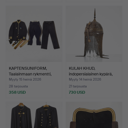
KAPTENSUNIFORM,
KULAH KHUD,
Taalainmaan rykmentti,
indopersialainen kypärä,
190…
1800-…
Myyty 15 heinä 2026
Myyty 14 heinä 2026
28 tarjousta
21 tarjousta
358 USD
730 USD