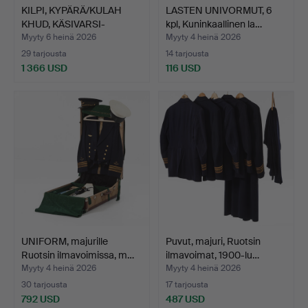
KILPI, KYPÄRÄ/KULAH
LASTEN UNIVORMUT, 6
KHUD, KÄSIVARSI-
kpl, Kuninkaallinen la…
SUOJUS…
Myyty 6 heinä 2026
Myyty 4 heinä 2026
29 tarjousta
14 tarjousta
1 366 USD
116 USD
UNIFORM, majurille
Puvut, majuri, Ruotsin
Ruotsin ilmavoimissa, m…
ilmavoimat, 1900-lu…
Myyty 4 heinä 2026
Myyty 4 heinä 2026
30 tarjousta
17 tarjousta
792 USD
487 USD