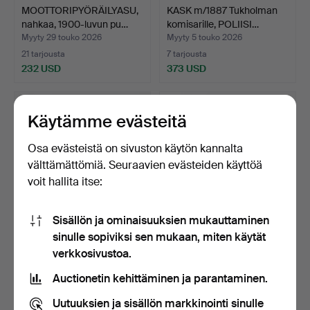
MOOTTORIPYÖRÄILYASU,
KASK m/1887 Tukholman
nahkaa, 1900-luvun pu…
komisarille, POLIISI…
Myyty 29 touko 2026
Myyty 5 touko 2026
21 tarjousta
7 tarjousta
232 USD
373 USD
Käytämme evästeitä
Osa evästeistä on sivuston käytön kannalta
välttämättömiä. Seuraavien evästeiden käyttöä
voit hallita itse:
Sisällön ja ominaisuuksien mukauttaminen
sinulle sopiviksi sen mukaan, miten käytät
EPÅLETTE, 1 pari, ruotsi,
REGALIA, 7 osaa, Pyhän
verkkosivustoa.
m/1895, hevosmes…
Lasaruksen ritariku…
Myyty 17 helmi 2026
Myyty 5 helmi 2026
Auctionetin kehittäminen ja parantaminen.
31 tarjousta
9 tarjousta
337 USD
137 USD
Uutuuksien ja sisällön markkinointi sinulle