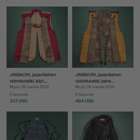
JINBAORI, japanilainen
JINBAORI, japanilainen
taistelutakki, käyt…
taistelutakki, pans…
Myyty 28 marras 2025
Myyty 28 marras 2025
5 tarjousta
9 tarjousta
337 USD
484 USD