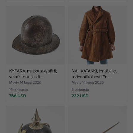
KYPÄRÄ, ns. pottakypärä,
NAHKATAKKI, lentäjälle,
valmistettu ja kä…
todennäköisesti En…
Myyty 14 kesä 2026
Myyty 14 kesä 2026
16 tarjousta
5 tarjousta
766 USD
232 USD