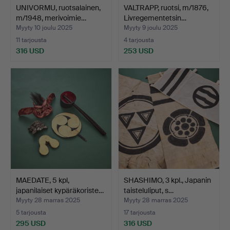
UNIVORMU, ruotsalainen,
VALTRAPP, ruotsi, m/1876,
m/1948, merivoimie…
Livregementetsin…
Myyty 10 joulu 2025
Myyty 9 joulu 2025
11 tarjousta
4 tarjousta
316 USD
253 USD
MAEDATE, 5 kpl,
SHASHIMO, 3 kpl., Japanin
japanilaiset kypäräkoriste…
taisteluliput, s…
Myyty 28 marras 2025
Myyty 28 marras 2025
5 tarjousta
17 tarjousta
295 USD
316 USD