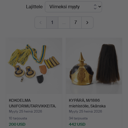
Lopulliset
Lajittele
Magasin
hinnat
5
1
…
7
-
yrityksessä
KOKOELMA
KYPÄRÄ, M/1886
UNIFORMUTARVIKKEITA.
miehistölle, Skånska
Dragon…
Myyty 25 heinä 2026
Myyty 25 heinä 2026
10 tarjousta
34 tarjousta
200 USD
442 USD