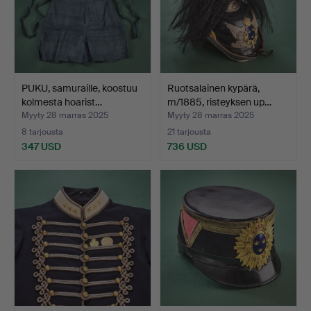
PUKU, samuraille, koostuu
Ruotsalainen kypärä,
kolmesta hoarist…
m/1885, risteyksen up…
Myyty 28 marras 2025
Myyty 28 marras 2025
8 tarjousta
21 tarjousta
347 USD
736 USD