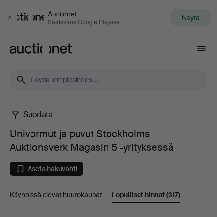
Auctionet
Näytä
Sulje
Saatavana Google Playssa
Auctionet.com
Suodata
Univormut
Univormut ja puvut Stockholms
ja
Auktionsverk Magasin 5 -yrityksessä
puvut
Aseta hakuvahti
Stockholms
Käynnissä olevat huutokaupat
Lopulliset hinnat
(317)
Auktionsverk