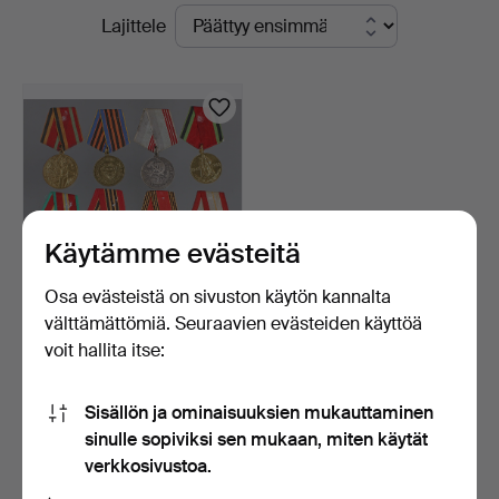
Käynnissä
Lajittele
-
olevat
yrityksessä
huutokaupat
Käytämme evästeitä
Osa evästeistä on sivuston käytön kannalta
välttämättömiä. Seuraavien evästeiden käyttöä
8 kunniamerkkiä ja
voit hallita itse:
rintamerkkiä, NL.
13 tuntia
3 tarjousta
Sisällön ja ominaisuuksien mukauttaminen
47 USD
sinulle sopiviksi sen mukaan, miten käytät
verkkosivustoa.
Aseta hakuvahti