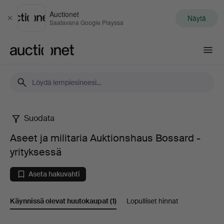
Auctionet
Näytä
Sulje
Saatavana Google Playssa
Auctionet.com
Suodata
Aseet
Aseet ja militaria Auktionshaus Bossard -
ja
yrityksessä
militaria
Aseta hakuvahti
Auktionshaus
Käynnissä olevat huutokaupat
(1)
Lopulliset hinnat
Bossard