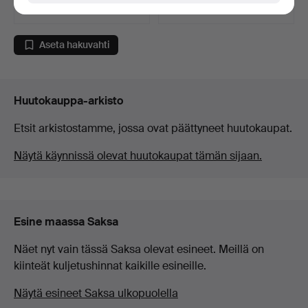
139 USD
41 USD
Aseta hakuvahti
Huutokauppa-arkisto
Etsit arkistostamme, jossa ovat päättyneet huutokaupat.
Näytä käynnissä olevat huutokaupat tämän sijaan.
Esine maassa Saksa
Näet nyt vain tässä Saksa olevat esineet. Meillä on
kiinteät kuljetushinnat kaikille esineille.
Näytä esineet Saksa ulkopuolella