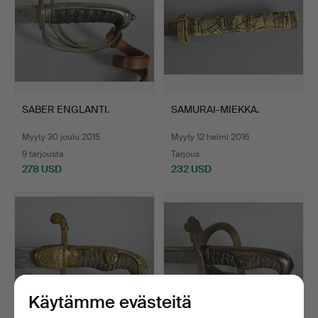
SABER ENGLANTI.
SAMURAI-MIEKKA.
Myyty 30 joulu 2015
Myyty 12 helmi 2016
9 tarjousta
Tarjous
278 USD
232 USD
Käytämme evästeitä