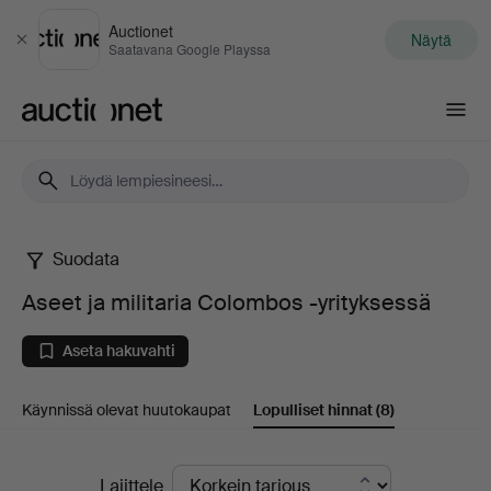
Auctionet
Näytä
Sulje
Saatavana Google Playssa
Auctionet.com
Suodata
Aseet
Aseet ja militaria Colombos -yrityksessä
ja
Aseta hakuvahti
militaria
Käynnissä olevat huutokaupat
Lopulliset hinnat
(8)
Colombos
-
Lopulliset
Lajittele