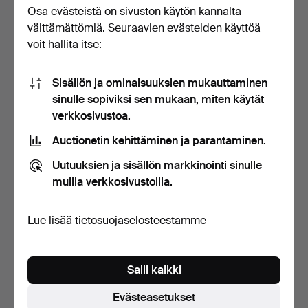
Osa evästeistä on sivuston käytön kannalta
välttämättömiä. Seuraavien evästeiden käyttöä
UPSEERIN SAPI.
SAPELI.
voit hallita itse:
Myyty 31 joulu 2015
Myyty 30 joulu 2015
8 tarjousta
Tarjous
Sisällön ja ominaisuuksien mukauttaminen
233 USD
174 USD
sinulle sopiviksi sen mukaan, miten käytät
verkkosivustoa.
Auctionetin kehittäminen ja parantaminen.
Uutuuksien ja sisällön markkinointi sinulle
muilla verkkosivustoilla.
Lue lisää
tietosuojaselosteestamme
TAPIO WIRKKALA.
FLINTLOCK RIFLE
Salli kaikki
Hackman Finland veitset.
Afganistan 1800-luku.
Myyty 20 kesä 2015
Myyty 6 loka 2016
Evästeasetukset
6 tarjousta
2 tarjousta