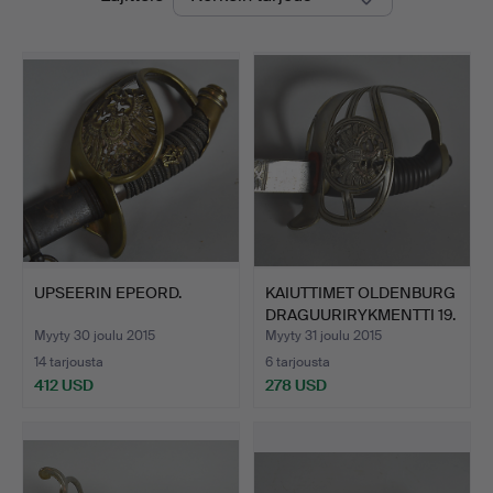
hinnat
yrityksessä
UPSEERIN EPEORD.
KAIUTTIMET OLDENBURG
DRAGUURIRYKMENTTI 19.
Myyty 30 joulu 2015
Myyty 31 joulu 2015
14 tarjousta
6 tarjousta
412 USD
278 USD