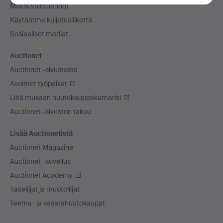
Maksuvaihtoehdot
Käytämme kuljetusliikettä
Sosiaaliset mediat
Auctionet
Auctionet -sivustosta
Avoimet työpaikat
Liitä mukaan huutokauppakamarisi
Auctionet -sivuston takuu
Lisää Auctionetistä
Auctionet Magazine
Auctionet -sovellus
Auctionet Academy
Taiteilijat ja muotoilijat
Teema- ja vasarahuutokaupat