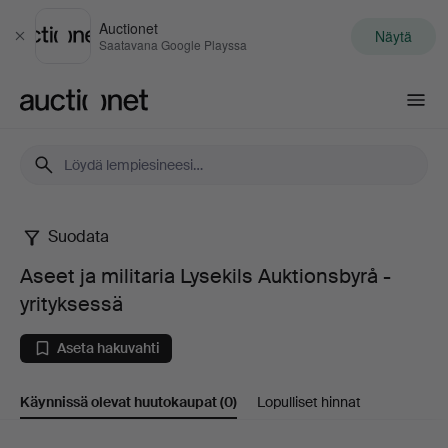
Auctionet
Näytä
Sulje
Saatavana Google Playssa
Auctionet.com
Suodata
Aseet
Aseet ja militaria Lysekils Auktionsbyrå -
ja
yrityksessä
militaria
Aseta hakuvahti
Lysekils
Käynnissä olevat huutokaupat
(0)
Lopulliset hinnat
Auktionsbyrå