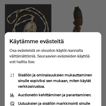
a Japonesque folding screen, a ladle holder, a cameo
brooch, an English stilton spoon, Iwan Constantin
Johansson's stretching swans against a pale blue-pink
sky, a pair of substantial caryatids and much more
besides.
Welcome!
Käytämme evästeitä
Osa evästeistä on sivuston käytön kannalta
välttämättömiä. Seuraavien evästeiden käyttöä
COLLIER/RIIPUS, Veitsi-
IBEJI, kaksoisojoruba-
Elis Bergström, sig…
hahmo, Nigeria, luul…
voit hallita itse:
Myyty 16 huhti 2026
Myyty 16 huhti 2026
40 tarjousta
2 tarjousta
Sisällön ja ominaisuuksien mukauttaminen
539 USD
74 USD
sinulle sopiviksi sen mukaan, miten käytät
verkkosivustoa.
Auctionetin kehittäminen ja parantaminen.
Uutuuksien ja sisällön markkinointi sinulle