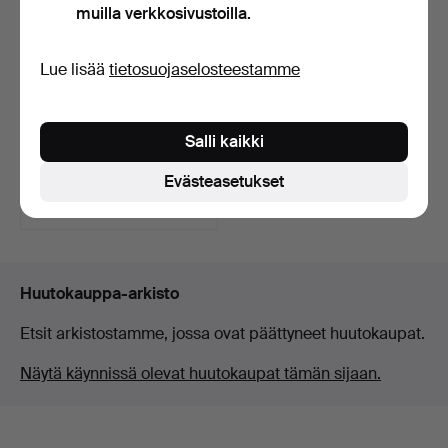
muilla verkkosivustoilla.
Lue lisää
tietosuojaselosteestamme
VEISTOS, Itä-Afrikka, 1900-
Salli kaikki
luvun puoliväli…
Myyty 16 huhti 2026
Evästeasetukset
9 tarjousta
85 USD
Huutokauppa-arkisto
Etsit arkistostamme, jossa ovat päättyneet huutokaupat.
Näytä käynnissä olevat huutokaupat tämän sijaan.