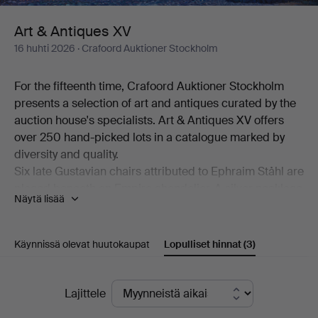
Art & Antiques XV
16 huhti 2026
· Crafoord Auktioner Stockholm
For the fifteenth time, Crafoord Auktioner Stockholm
presents a selection of art and antiques curated by the
auction house's specialists. Art & Antiques XV offers
over 250 hand-picked lots in a catalogue marked by
diversity and quality.
Six late Gustavian chairs attributed to Ephraim Ståhl are
placed beneath an Empire chandelier. A silver necklace
Näytä lisää
made by Anders Arvidsson Castman in Eksjö in 1793
shares display space with a football signed by Real
Madrid's starting eleven from 1966. And on the
Käynnissä olevat huutokaupat
Lopulliset hinnat
(3)
bookshelf stands a copy of C L Grubb's substantial
collection of proverbs from the second half of the 17th
Lopulliset
century. Add to this a wealth of beautiful objects,
Lajittele
including a mahogany chiffonier by Carl Hendric Blom,
hinnat