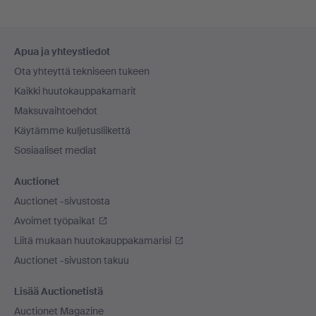
Alatunnistenavigaatio
Apua ja yhteystiedot
Ota yhteyttä tekniseen tukeen
Kaikki huutokauppakamarit
Maksuvaihtoehdot
Käytämme kuljetusliikettä
Sosiaaliset mediat
Auctionet
Auctionet -sivustosta
Avoimet työpaikat
Liitä mukaan huutokauppakamarisi
Auctionet -sivuston takuu
Lisää Auctionetistä
Auctionet Magazine