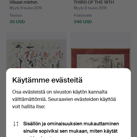
Viisaat miehet.
THIRD OF THE 18TH
CENT…
Myyty 9 touko 2019
Myyty 8 touko 2019
Tarjous
4 tarjousta
35 USD
346 USD
Käytämme evästeitä
Osa evästeistä on sivuston käytön kannalta
ANTONIO VILLANUEVA.
CHINESE SCHOOL, 20TH
välttämättömiä. Seuraavien evästeiden käyttöä
lukuja.
CENTURY. Maisema.
voit hallita itse:
Myyty 2 touko 2019
Myyty 2 touko 2019
Tarjous
2 tarjousta
Sisällön ja ominaisuuksien mukauttaminen
35 USD
104 USD
sinulle sopiviksi sen mukaan, miten käytät