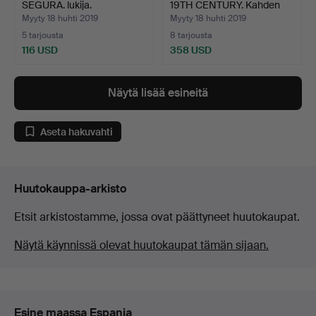
SEGURA. lukija.
19TH CENTURY. Kahden
n…
Myyty 18 huhti 2019
Myyty 18 huhti 2019
5 tarjousta
8 tarjousta
116 USD
358 USD
Näytä lisää esineitä
Aseta hakuvahti
Huutokauppa-arkisto
Etsit arkistostamme, jossa ovat päättyneet huutokaupat.
Näytä käynnissä olevat huutokaupat tämän sijaan.
Esine maassa Espanja