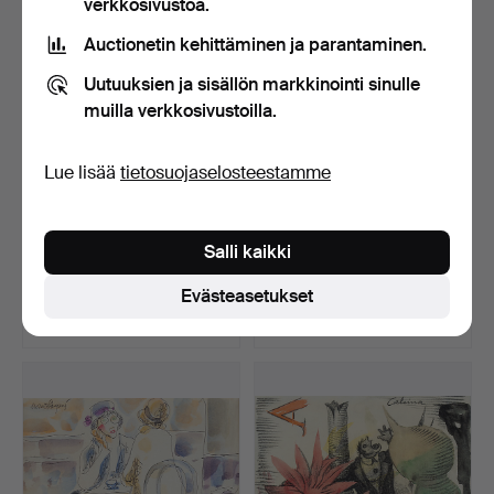
verkkosivustoa.
Auctionetin kehittäminen ja parantaminen.
Uutuuksien ja sisällön markkinointi sinulle
muilla verkkosivustoilla.
Lue lisää
tietosuojaselosteestamme
JAUME FERRER. ACTIVE
FRANCISCO GIMENO.
Salli kaikki
IN CATALONIA IN THE L…
omakuva.
Myyty 1 touko 2019
Myyty 1 touko 2019
Evästeasetukset
18 tarjousta
4 tarjousta
127 USD
461 USD