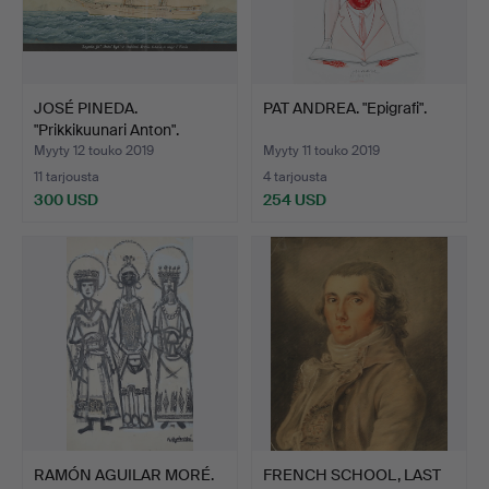
JOSÉ PINEDA.
PAT ANDREA. "Epigrafi".
"Prikkikuunari Anton".
Myyty 12 touko 2019
Myyty 11 touko 2019
11 tarjousta
4 tarjousta
300 USD
254 USD
RAMÓN AGUILAR MORÉ.
FRENCH SCHOOL, LAST