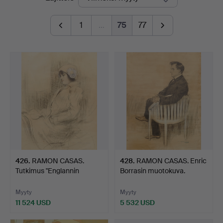
hinnat
1
…
75
77
426
.
RAMON CASAS.
428
.
RAMON CASAS. Enric
Tutkimus "Englannin
Borrasin muotokuva.
naiselle".
Myyty
Myyty
11 524 USD
5 532 USD