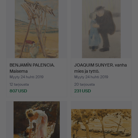
BENJAMÍN PALENCIA.
JOAQUIM SUNYER. vanha
Maisema
mies ja tyttö.
maatalousväline…
Myyty 24 huhti 2019
Myyty 24 huhti 2019
12 tarjousta
20 tarjousta
807 USD
231 USD