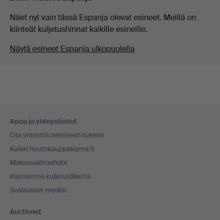
Näet nyt vain tässä Espanja olevat esineet. Meillä on
kiinteät kuljetushinnat kaikille esineille.
Näytä esineet Espanja ulkopuolella
Alatunnistenavigaatio
Apua ja yhteystiedot
Ota yhteyttä tekniseen tukeen
Kaikki huutokauppakamarit
Maksuvaihtoehdot
Käytämme kuljetusliikettä
Sosiaaliset mediat
Auctionet