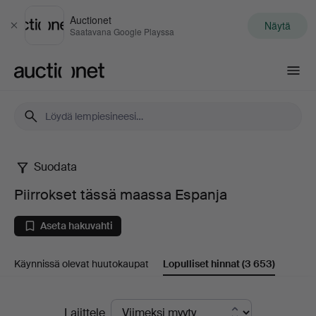
Auctionet
Näytä
Sulje
Saatavana Google Playssa
Auctionet.com
Suodata
Piirrokset
Piirrokset tässä maassa Espanja
tässä
Aseta hakuvahti
maassa
Käynnissä olevat huutokaupat
Lopulliset hinnat
(3 653)
Espanja
Lopulliset
Lajittele