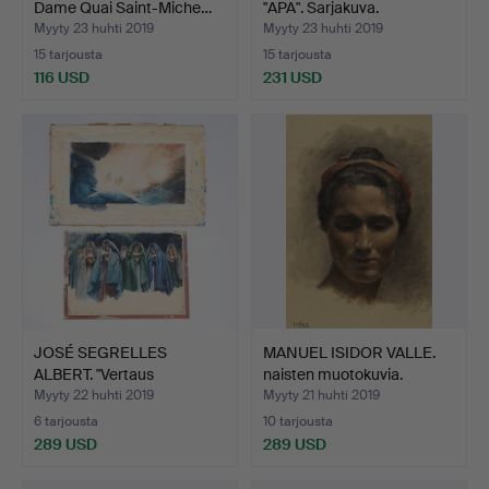
Dame Quai Saint-Miche…
"APA". Sarjakuva.
Myyty 23 huhti 2019
Myyty 23 huhti 2019
15 tarjousta
15 tarjousta
116 USD
231 USD
JOSÉ SEGRELLES
MANUEL ISIDOR VALLE.
ALBERT. "Vertaus
naisten muotokuvia.
kymmenestä…
Myyty 22 huhti 2019
Myyty 21 huhti 2019
6 tarjousta
10 tarjousta
289 USD
289 USD