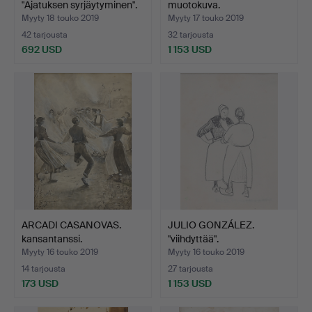
"Ajatuksen syrjäytyminen".
muotokuva.
Myyty 18 touko 2019
Myyty 17 touko 2019
42 tarjousta
32 tarjousta
692 USD
1 153 USD
ARCADI CASANOVAS.
JULIO GONZÁLEZ.
kansantanssi.
"viihdyttää".
Myyty 16 touko 2019
Myyty 16 touko 2019
14 tarjousta
27 tarjousta
173 USD
1 153 USD