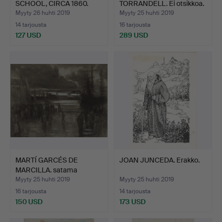
SCHOOL, CIRCA 1860.
TORRANDELL. Ei otsikkoa.
arabi.
Myyty 26 huhti 2019
Myyty 25 huhti 2019
14 tarjousta
16 tarjousta
127 USD
289 USD
MARTÍ GARCÉS DE
JOAN JUNCEDA. Erakko.
MARCILLA. satama
kohtaus.
Myyty 25 huhti 2019
Myyty 25 huhti 2019
16 tarjousta
14 tarjousta
150 USD
173 USD