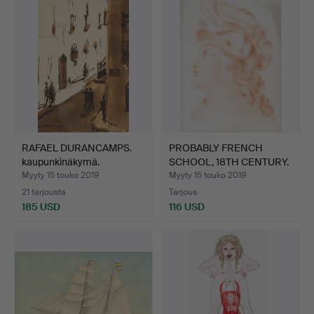
RAFAEL DURANCAMPS.
PROBABLY FRENCH
kaupunkinäkymä.
SCHOOL, 18TH CENTURY.
alle…
Myyty 15 touko 2019
Myyty 15 touko 2019
21 tarjousta
Tarjous
185 USD
116 USD