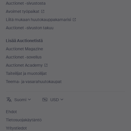
Auctionet -sivustosta
Avoimet työpaikat
Liitä mukaan huutokauppakamarisi
Auctionet -sivuston takuu
Lisää Auctionetistä
Auctionet Magazine
Auctionet -sovellus
Auctionet Academy
Taiteilijat ja muotoilijat
Teema- ja vasarahuutokaupat
Suomi
USD
Ehdot
Tietosuojakäytäntö
Yritystiedot