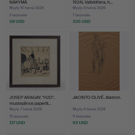
NÄKYMÄ
1924). Vallvidriera, h…
KOLUMBUKSESTA, BA…
Myyty 10 heinä 2026
Myyty 9 heinä 2026
5 tarjousta
7 tarjousta
58 USD
335 USD
JOSEP ARAGAY. "H2O",
JACINTO OLIVÉ. Alaston.
mustepiirros paperill…
Myyty 7 heinä 2026
Myyty 6 heinä 2026
15 tarjousta
11 tarjousta
127 USD
93 USD