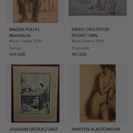
MAGDA FOLCH.
ENRIC CRISTÒFOR
Muotokuva.
RICART I NIN.
Kirkkonäkymä.
Myyty 3 heinä 2026
Myyty 3 heinä 2026
Tarjous
5 tarjousta
104 USD
116 USD
JOAQUIN DIÉGUEZ DÍAZ
NAISTEN ALASTONKUVA