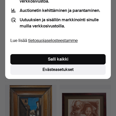
verkkosivustoa.
Auctionetin kehittäminen ja parantaminen.
Uutuuksien ja sisällön markkinointi sinulle
muilla verkkosivustoilla.
Lue lisää
tietosuojaselosteestamme
JOSEP Mª DE SUCRE.
TEX. ”Tärkeä herra”.
Salli kaikki
Kasvot.
Myyty 25 heinä 2026
Myyty 24 heinä 2026
Evästeasetukset
15 tarjousta
Tarjous
139 USD
35 USD