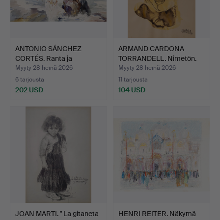
ANTONIO SÁNCHEZ
ARMAND CARDONA
CORTÉS. Ranta ja
TORRANDELL. Nimetön.
hahmoja.
Myyty 28 heinä 2026
Myyty 28 heinä 2026
6 tarjousta
11 tarjousta
202 USD
104 USD
JOAN MARTI. " La gitaneta
HENRI REITER. Näkymä