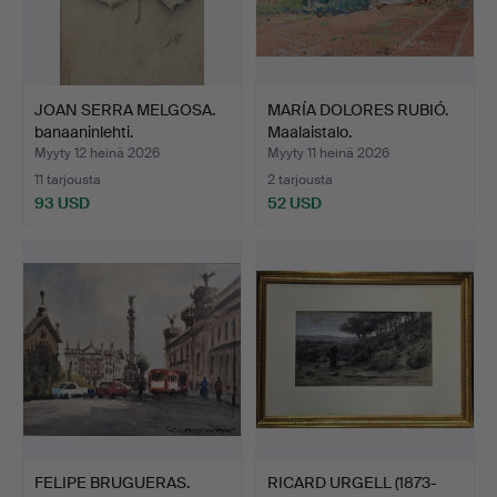
JOAN SERRA MELGOSA.
MARÍA DOLORES RUBIÓ.
banaaninlehti.
Maalaistalo.
Myyty 12 heinä 2026
Myyty 11 heinä 2026
11 tarjousta
2 tarjousta
93 USD
52 USD
FELIPE BRUGUERAS.
RICARD URGELL (1873-