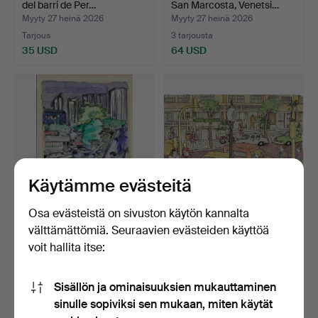
del barri de Per…
San Marcosta, Venetsi…
Myyty 27 heinä 2026
Myyty 27 heinä 2026
Tarjous
3 tarjousta
35 USD
64 USD
Käytämme evästeitä
Osa evästeistä on sivuston käytön kannalta
ERNESTO CARRATALÁ
ERNESTO CARRATALÁ
välttämättömiä. Seuraavien evästeiden käyttöä
(1918-2015). Kaupunkinäk…
REY (1918-2015). Balmes-…
voit hallita itse:
Myyty 27 heinä 2026
Myyty 27 heinä 2026
Tarjous
2 tarjousta
Sisällön ja ominaisuuksien mukauttaminen
35 USD
41 USD
sinulle sopiviksi sen mukaan, miten käytät