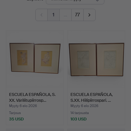
hinnat
1
…
77
ESCUELA ESPAÑOLA, S.
ESCUELA ESPAÑOLA,
XX. Väriliitupiirrosp…
S.XX. Hiilipiirrospari. …
Myyty 6 elo 2026
Myyty 6 elo 2026
Tarjous
14 tarjousta
35 USD
103 USD