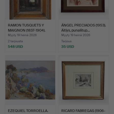
RAMON TUSQUETS Y
ÁNGEL PRECIADOS (1953).
MAIGNON (1837-1904).
Äitiys, punaliitup…
Näky…
Myyty 19 heinä 2026
Myyty 19 heinä 2026
2 tarjousta
Tarjous
548 USD
35 USD
EZEQUIEL TORROELLA.
RICARD FABREGAS (1906-