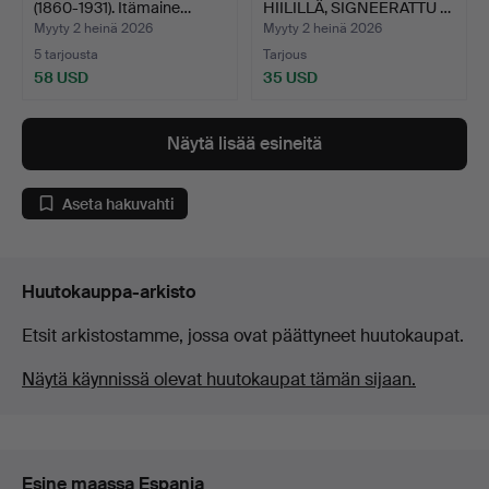
(1860-1931). Itämaine…
HIILILLÄ, SIGNEERATTU …
Myyty 2 heinä 2026
Myyty 2 heinä 2026
5 tarjousta
Tarjous
58 USD
35 USD
Näytä lisää esineitä
Aseta hakuvahti
Huutokauppa-arkisto
Etsit arkistostamme, jossa ovat päättyneet huutokaupat.
Näytä käynnissä olevat huutokaupat tämän sijaan.
Esine maassa Espanja