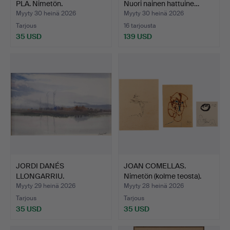
PLA. Nimetön.
Nuori nainen hattuine…
Myyty 30 heinä 2026
Myyty 30 heinä 2026
Tarjous
16 tarjousta
35 USD
139 USD
JORDI DANÉS
JOAN COMELLAS.
LLONGARRIU.
Nimetön (kolme teosta).
Jokimaisema.
Myyty 29 heinä 2026
Myyty 28 heinä 2026
Tarjous
Tarjous
35 USD
35 USD