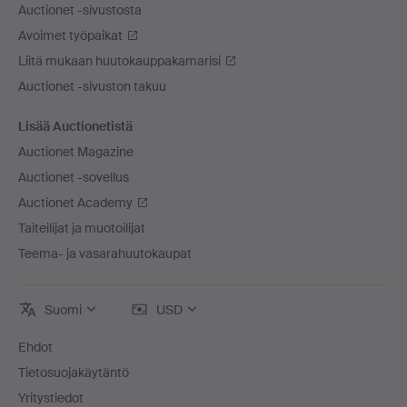
Auctionet -sivustosta
Avoimet työpaikat
Liitä mukaan huutokauppakamarisi
Auctionet -sivuston takuu
Lisää Auctionetistä
Auctionet Magazine
Auctionet -sovellus
Auctionet Academy
Taiteilijat ja muotoilijat
Teema- ja vasarahuutokaupat
Suomi
USD
Ehdot
Tietosuojakäytäntö
Yritystiedot