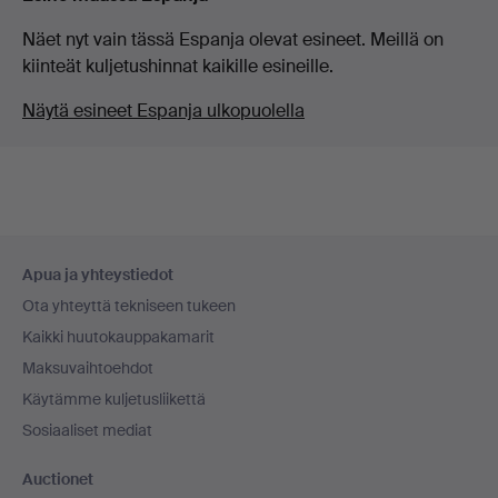
Näet nyt vain tässä Espanja olevat esineet. Meillä on
kiinteät kuljetushinnat kaikille esineille.
Näytä esineet Espanja ulkopuolella
Alatunnistenavigaatio
Apua ja yhteystiedot
Ota yhteyttä tekniseen tukeen
Kaikki huutokauppakamarit
Maksuvaihtoehdot
Käytämme kuljetusliikettä
Sosiaaliset mediat
Auctionet