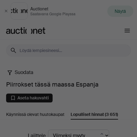
Auctionet
Näytä
Sulje
Saatavana Google Playssa
Auctionet.com
Suodata
Piirrokset
Piirrokset tässä maassa Espanja
tässä
Aseta hakuvahti
maassa
Käynnissä olevat huutokaupat
Lopulliset hinnat
(3 651)
Espanja
Lopulliset
Lajittele