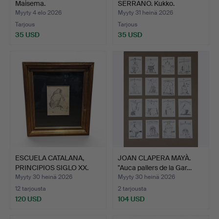
Maisema.
SERRANO. Kukko.
Myyty 4 elo 2026
Myyty 31 heinä 2026
Tarjous
Tarjous
35 USD
35 USD
ESCUELA CATALANA,
JOAN CLAPERA MAYÀ.
PRINCIPIOS SIGLO XX.
"Auca pallers de la Gar…
Van…
Myyty 30 heinä 2026
Myyty 30 heinä 2026
12 tarjousta
2 tarjousta
120 USD
104 USD