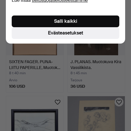
Lue lisää
tietosuojaselosteestamme
Salli kaikki
Evästeasetukset
SIXTEN FAGER. PUNA-
J. PLANAS. Muotokuva Kira
LIITU PAPERILLE, Muotok…
Vassilikista.
8 t 40 min
8 t 45 min
Arvio
Tarjous
106 USD
36 USD