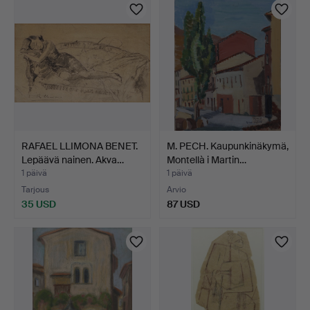
esine
RAFAEL LLIMONA BENET.
M. PECH. Kaupunkinäkymä,
Lepäävä nainen. Akva…
Montellà i Martin…
1 päivä
1 päivä
Tarjous
Arvio
35 USD
87 USD