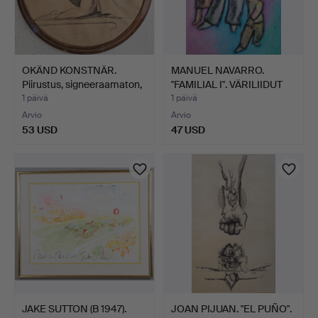
OKÄND KONSTNÄR.
MANUEL NAVARRO.
Piirustus, signeeraamaton,
"FAMILIAL I". VÄRILIIDUT
…
P…
1 päivä
1 päivä
Arvio
Arvio
53 USD
47 USD
JAKE SUTTON (B 1947).
JOAN PIJUAN. "EL PUÑO".