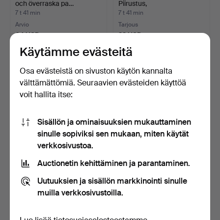
och överraska pa…
Piirustus,
"Maisemanäkymä…
7 t 41 min
7 t 41 min
Arvio
Tarjous
64 USD
22 USD
Käytämme evästeitä
Osa evästeistä on sivuston käytön kannalta
välttämättömiä. Seuraavien evästeiden käyttöä
voit hallita itse:
Sisällön ja ominaisuuksien mukauttaminen
sinulle sopiviksi sen mukaan, miten käytät
verkkosivustoa.
ROBERT HÖGFELDT.
DIONÍS BAIXERAS.
Auctionetin kehittäminen ja parantaminen.
"Lekkamrater", sekateknii…
Maalaistyttö.
8 t 5 min
8 t 27 min
Uutuuksien ja sisällön markkinointi sinulle
Arvio
8 tarjousta
muilla verkkosivustoilla.
85 USD
76 USD