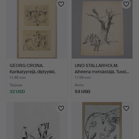
GEORG CRONA.
UNO STALLARHOLM.
Karikatyyrejä, diptyykki,
Aiheena metsästäjä. Tussi…
sig…
1 t 46 min
1 t 59 min
Tarjous
Arvio
32 USD
53 USD