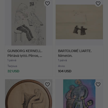
GUNBORG KERNELL.
BARTOLOMÉ LIARTE.
Piirtävä tyttö. Piirros, …
Nimetön.
1 päivä
1 päivä
Tarjous
Arvio
32 USD
104 USD