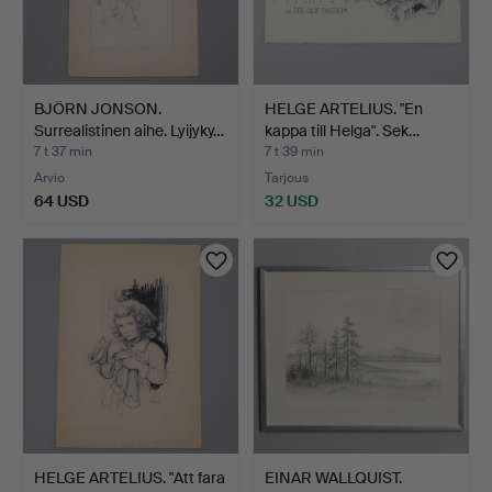
BJÖRN JONSON.
HELGE ARTELIUS. "En
Surrealistinen aihe. Lyijyky…
kappa till Helga". Sek…
7 t 37 min
7 t 39 min
Arvio
Tarjous
64 USD
32 USD
HELGE ARTELIUS. "Att fara
EINAR WALLQUIST.