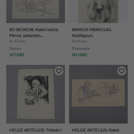
BO BESKOW. Kaksi naista.
MARIUS FÁBREGAS.
Piirros, sekatekn…
Naisfiguuri.
4 t 57 min
5 t 11 min
Tarjous
9 tarjousta
32 USD
83 USD
HELGE ARTELIUS. "Häxan i
HELGE ARTELIUS. Kaksi