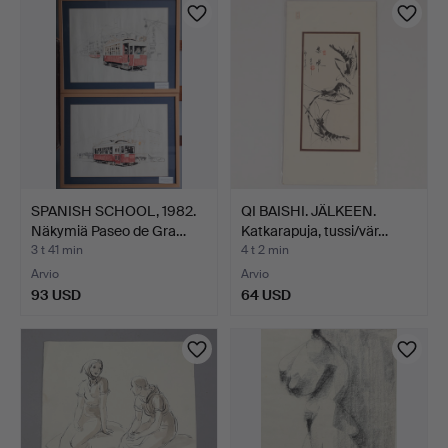
SPANISH SCHOOL, 1982.
QI BAISHI. JÄLKEEN.
Näkymiä Paseo de Gra…
Katkarapuja, tussi/vär…
3 t 41 min
4 t 2 min
Arvio
Arvio
93 USD
64 USD