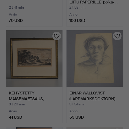
LIITU PAPERILLE, poika-…
2 t 41 min
2 t 58 min
Arvio
Arvio
70 USD
106 USD
KEHYSTETTY
EINAR WALLQVIST
MAISEMAETSAUS,
(LAPPMARKSDOKTORN).
PERELLE, JULKAIS…
Naismu…
3 t 20 min
3 t 34 min
Arvio
Arvio
41 USD
53 USD