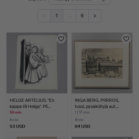
olevat
1
…
6
huutokaupat
HELGE ARTELIUS. "En
INGA BERG. PIIRROS,
kappa till Helga". Pii…
tussi, pysäköityjä aut…
59 min
1 t 17 min
Arvio
Arvio
53 USD
64 USD