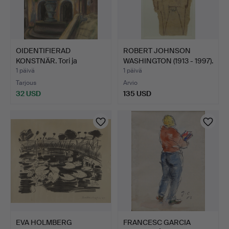
OIDENTIFIERAD
ROBERT JOHNSON
KONSTNÄR. Tori ja
WASHINGTON (1913 - 1997).
suihkulähd…
N…
1 päivä
1 päivä
Tarjous
Arvio
32 USD
135 USD
EVA HOLMBERG
FRANCESC GARCIA