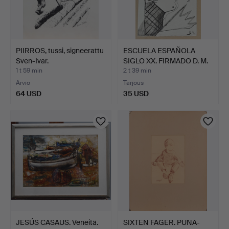
PIIRROS, tussi, signeerattu
ESCUELA ESPAÑOLA
Sven-Ivar.
SIGLO XX. FIRMADO D. M.
M…
1 t 59 min
2 t 39 min
Arvio
Tarjous
64 USD
35 USD
JESÚS CASAUS. Veneitä.
SIXTEN FAGER. PUNA-