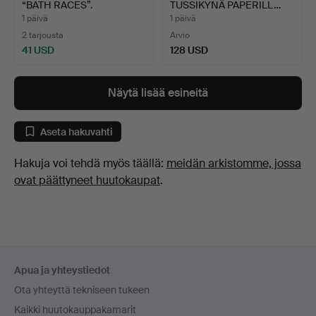
“BATH RACES”.
TUSSIKYNÄ PAPERILL…
1 päivä
1 päivä
2 tarjousta
Arvio
41 USD
128 USD
Näytä lisää esineitä
Aseta hakuvahti
Hakuja voi tehdä myös täällä:
meidän arkistomme, jossa
ovat päättyneet huutokaupat
.
Alatunnistenavigaatio
Apua ja yhteystiedot
Ota yhteyttä tekniseen tukeen
Kaikki huutokauppakamarit