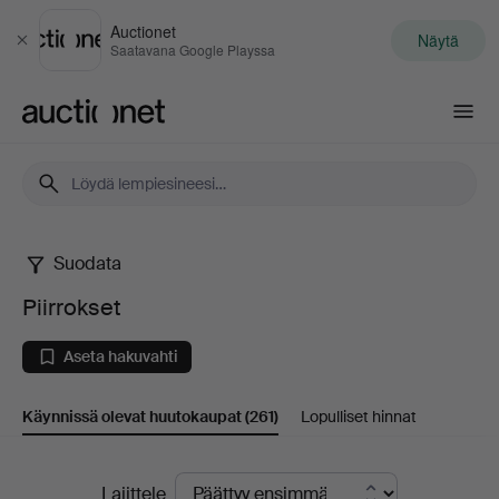
Auctionet
Näytä
Sulje
Saatavana Google Playssa
Auctionet.com
Suodata
Piirrokset
Piirrokset
Aseta hakuvahti
Käynnissä olevat huutokaupat
(261)
Lopulliset hinnat
Käynnissä
Lajittele