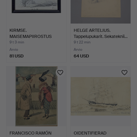
KIRMSE.
HELGE ARTELIUS.
MAISEMAPIIROSTUS
Tappelupukarit. Sekateknii…
PUUKEHYKSISSÄ - V…
9 t 3 min
9 t 22 min
Arvio
Arvio
81 USD
64 USD
FRANCISCO RAMÓN
OIDENTIFIERAD