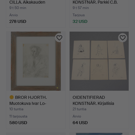
CILLA. Aikakauden
KONSTNÄR. Parkki C.B.
hahmoja.…
Peders…
9 t 50 min
9 t 57 min
Arvio
Tarjous
278 USD
32 USD
BROR HJORTH.
OIDENTIFIERAD
Muotokuva Ivar Lo-
KONSTNÄR. Kirjallisia
Johanssonis…
hahmoj…
10 tuntia
21 tuntia
11 tarjousta
Arvio
580 USD
64 USD
Valittu