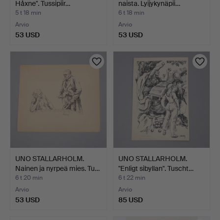
Håxne". Tussipiir…
naista. Lyijykynäpii…
5 t 18 min
6 t 18 min
Arvio
Arvio
53 USD
53 USD
UNO STALLARHOLM.
UNO STALLARHOLM.
Nainen ja nyrpeä mies. Tu…
"Enligt sibyllan". Tuscht…
6 t 20 min
6 t 22 min
Arvio
Arvio
53 USD
85 USD