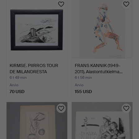
KIRMSE. PIIRROS TOUR
FRANS KANNIK (1949-
DE MILANDRESTA
2011). Alastontutkielma…
BONCOU…
6 t 49 min
6 t 56 min
Arvio
Arvio
70 USD
155 USD