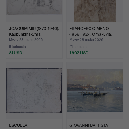
JOAQUIM MIR (1873-1940).
FRANCESC GIMENO
Kaupunkinäkymä.
(1858-1927). Omakuvia.
Myyty 28 touko 2026
Myyty 28 touko 2026
9 tarjousta
41 tarjousta
81 USD
1 902 USD
ESCUELA
GIOVANNI BATTISTA