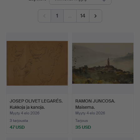
hinnat
1
…
14
JOSEP OLIVET LEGARÉS.
RAMON JUNCOSA.
Kukkoja ja kanoja.
Maisema.
Myyty 4 elo 2026
Myyty 4 elo 2026
3 tarjousta
Tarjous
47 USD
35 USD