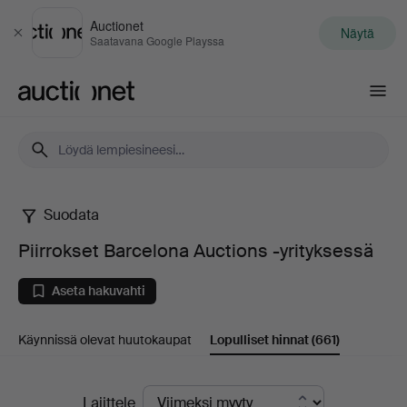
Auctionet
Näytä
Sulje
Saatavana Google Playssa
Auctionet.com
Suodata
Piirrokset
Piirrokset Barcelona Auctions -yrityksessä
Barcelona
Aseta hakuvahti
Auctions
Käynnissä olevat huutokaupat
Lopulliset hinnat
(661)
-
yrityksessä
Lopulliset
Lajittele