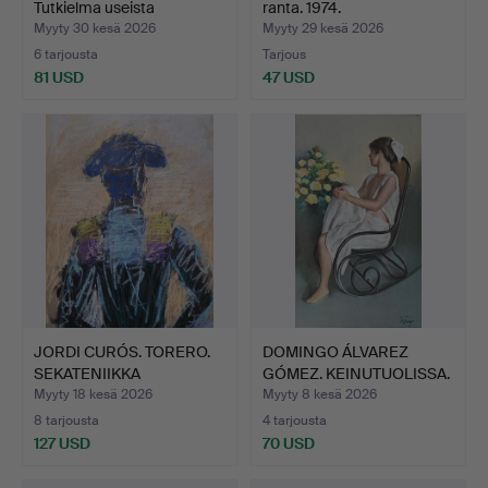
Tutkielma useista
ranta. 1974.
paimenh…
Myyty 30 kesä 2026
Myyty 29 kesä 2026
6 tarjousta
Tarjous
81 USD
47 USD
JORDI CURÓS. TORERO.
DOMINGO ÁLVAREZ
SEKATENIIKKA
GÓMEZ. KEINUTUOLISSA.
PAPERILL…
PAST…
Myyty 18 kesä 2026
Myyty 8 kesä 2026
8 tarjousta
4 tarjousta
127 USD
70 USD