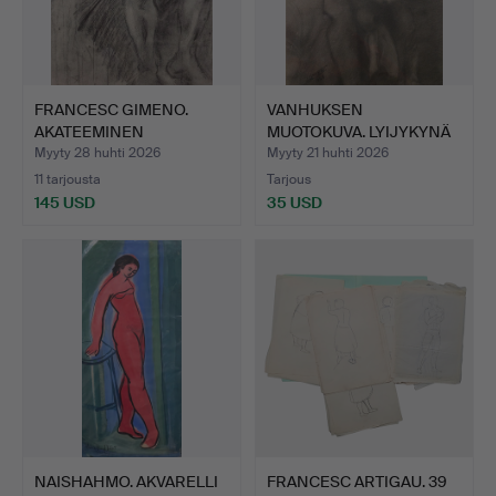
FRANCESC GIMENO.
VANHUKSEN
AKATEEMINEN
MUOTOKUVA. LYIJYKYNÄ
NAISALASTON. …
PAPERILLA. …
Myyty 28 huhti 2026
Myyty 21 huhti 2026
11 tarjousta
Tarjous
145 USD
35 USD
NAISHAHMO. AKVARELLI
FRANCESC ARTIGAU. 39