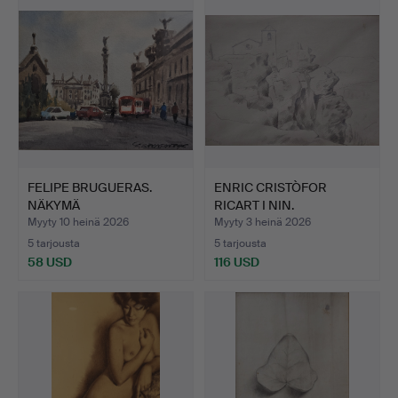
FELIPE BRUGUERAS.
ENRIC CRISTÒFOR
NÄKYMÄ
RICART I NIN.
KOLUMBUKSESTA, BA…
Kirkkonäkymä.
Myyty 10 heinä 2026
Myyty 3 heinä 2026
5 tarjousta
5 tarjousta
58 USD
116 USD