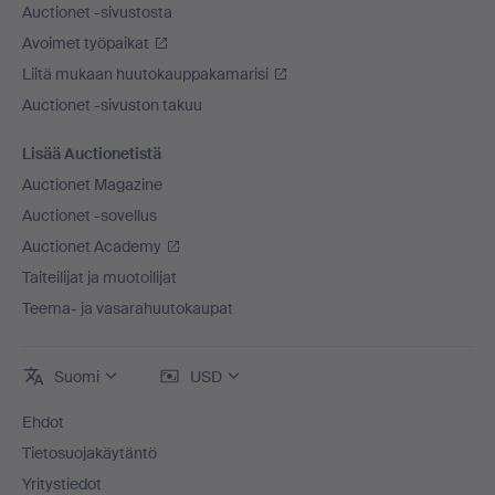
Auctionet -sivustosta
Avoimet työpaikat
Liitä mukaan huutokauppakamarisi
Auctionet -sivuston takuu
Lisää Auctionetistä
Auctionet Magazine
Auctionet -sovellus
Auctionet Academy
Taiteilijat ja muotoilijat
Teema- ja vasarahuutokaupat
Suomi
USD
Ehdot
Tietosuojakäytäntö
Yritystiedot