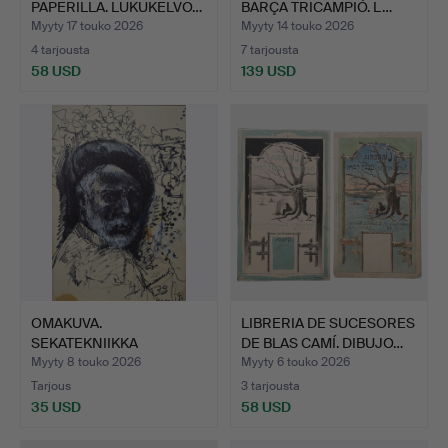
PAPERILLA. LUKUKELVO…
BARÇA TRICAMPIÓ. L…
Myyty 17 touko 2026
Myyty 14 touko 2026
4 tarjousta
7 tarjousta
58 USD
139 USD
OMAKUVA.
LIBRERIA DE SUCESORES
SEKATEKNIIKKA
DE BLAS CAMÍ. DIBUJO…
PAPERILLA.
Myyty 8 touko 2026
Myyty 6 touko 2026
Tarjous
3 tarjousta
35 USD
58 USD