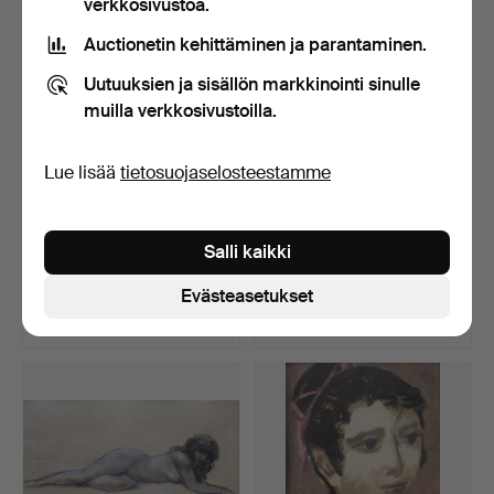
verkkosivustoa.
Auctionetin kehittäminen ja parantaminen.
Uutuuksien ja sisällön markkinointi sinulle
muilla verkkosivustoilla.
Lue lisää
tietosuojaselosteestamme
Modernistinen
JULI BORRELL. Omakuva.
Salli kaikki
naismuotokuva.
Signeerattu "…
Myyty 19 touko 2026
Myyty 18 touko 2026
Evästeasetukset
9 tarjousta
2 tarjousta
185 USD
58 USD