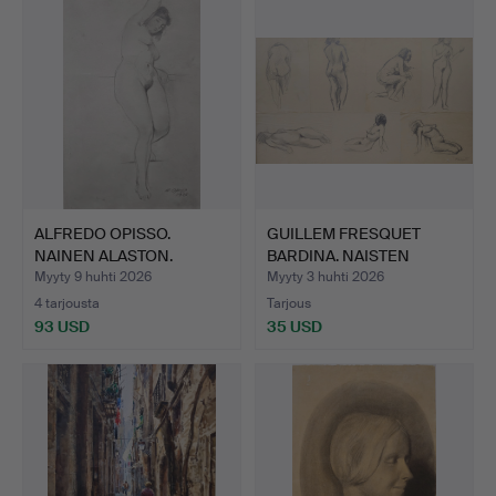
ALFREDO OPISSO.
GUILLEM FRESQUET
NAINEN ALASTON.
BARDINA. NAISTEN
LYIJYKYNÄ …
ALASTON …
Myyty 9 huhti 2026
Myyty 3 huhti 2026
4 tarjousta
Tarjous
93 USD
35 USD