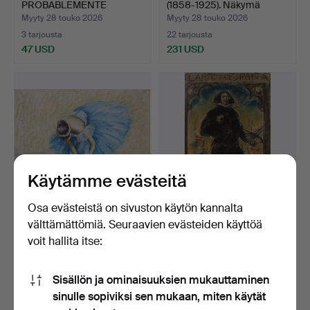
PROBABLEMENTE
(1858-1925). Näkymä
FRANCESA, DE PRINCIP…
Napo…
Myyty 28 touko 2026
Myyty 28 touko 2026
3 tarjousta
22 tarjousta
47 USD
231 USD
Käytämme evästeitä
Osa evästeistä on sivuston käytön kannalta
RAMON RIBAS RIUS (1903-
RICARD CANALS (1876-
välttämättömiä. Seuraavien evästeiden käyttöä
1983). Tanssija.
1931). Diego Velázquez…
voit hallita itse:
Myyty 28 touko 2026
Myyty 28 touko 2026
6 tarjousta
39 tarjousta
Sisällön ja ominaisuuksien mukauttaminen
150 USD
1 107 USD
sinulle sopiviksi sen mukaan, miten käytät