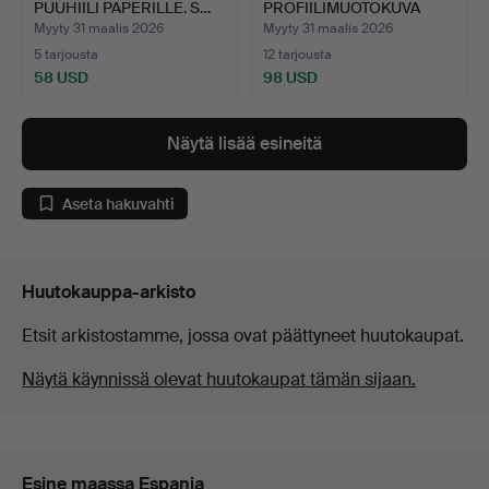
PUUHIILI PAPERILLE. S…
PROFIILIMUOTOKUVA
NAISESTA.…
Myyty 31 maalis 2026
Myyty 31 maalis 2026
5 tarjousta
12 tarjousta
58 USD
98 USD
Näytä lisää esineitä
Aseta hakuvahti
Huutokauppa-arkisto
Etsit arkistostamme, jossa ovat päättyneet huutokaupat.
Näytä käynnissä olevat huutokaupat tämän sijaan.
Esine maassa Espanja