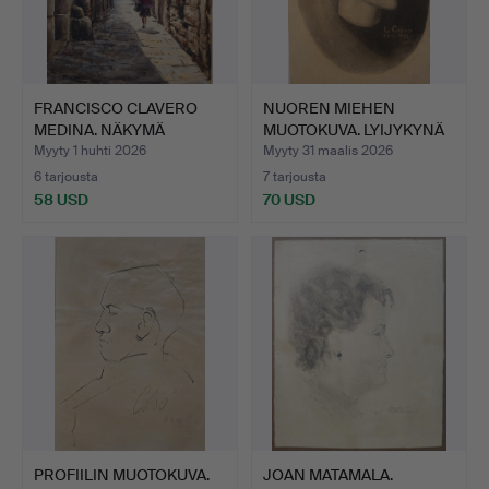
FRANCISCO CLAVERO
NUOREN MIEHEN
MEDINA. NÄKYMÄ
MUOTOKUVA. LYIJYKYNÄ
BARCELONA…
PAPERIL…
Myyty 1 huhti 2026
Myyty 31 maalis 2026
6 tarjousta
7 tarjousta
58 USD
70 USD
PROFIILIN MUOTOKUVA.
JOAN MATAMALA.