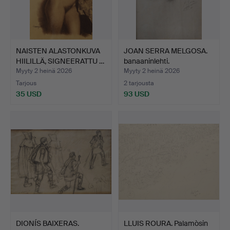
NAISTEN ALASTONKUVA
JOAN SERRA MELGOSA.
HIILILLÄ, SIGNEERATTU …
banaaninlehti.
Myyty 2 heinä 2026
Myyty 2 heinä 2026
Tarjous
2 tarjousta
35 USD
93 USD
DIONÍS BAIXERAS.
LLUIS ROURA. Palamòsin