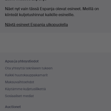
Näet nyt vain tässä Espanja olevat esineet. Meillä on
kiinteät kuljetushinnat kaikille esineille.
Näytä esineet Espanja ulkopuolella
Alatunnistenavigaatio
Apua ja yhteystiedot
Ota yhteyttä tekniseen tukeen
Kaikki huutokauppakamarit
Maksuvaihtoehdot
Käytämme kuljetusliikettä
Sosiaaliset mediat
Auctionet