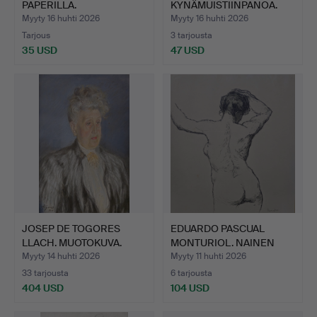
PAPERILLA.
KYNÄMUISTIINPANOA.
Myyty 16 huhti 2026
Myyty 16 huhti 2026
Tarjous
3 tarjousta
35 USD
47 USD
JOSEP DE TOGORES
EDUARDO PASCUAL
LLACH. MUOTOKUVA.
MONTURIOL. NAINEN
PASTELL…
ALASTON …
Myyty 14 huhti 2026
Myyty 11 huhti 2026
33 tarjousta
6 tarjousta
404 USD
104 USD