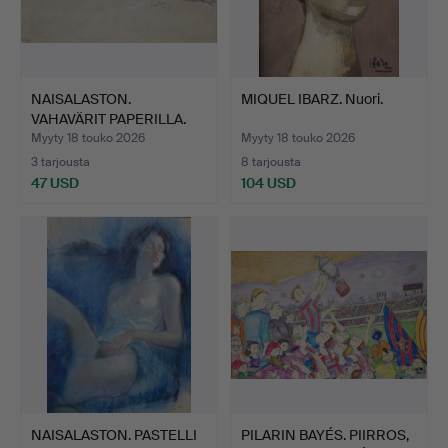
NAISALASTON.
MIQUEL IBARZ. Nuori.
VAHAVÄRIT PAPERILLA.
SIGNEERA…
Myyty 18 touko 2026
Myyty 18 touko 2026
3 tarjousta
8 tarjousta
47 USD
104 USD
NAISALASTON. PASTELLI
PILARIN BAYÉS. PIIRROS,