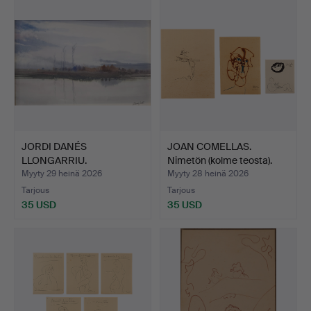
JORDI DANÉS
JOAN COMELLAS.
LLONGARRIU.
Nimetön (kolme teosta).
Jokimaisema.
Myyty 29 heinä 2026
Myyty 28 heinä 2026
Tarjous
Tarjous
35 USD
35 USD