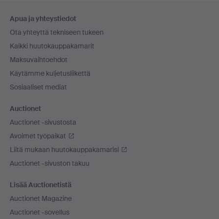
Alatunnistenavigaatio
Apua ja yhteystiedot
Ota yhteyttä tekniseen tukeen
Kaikki huutokauppakamarit
Maksuvaihtoehdot
Käytämme kuljetusliikettä
Sosiaaliset mediat
Auctionet
Auctionet -sivustosta
Avoimet työpaikat
Liitä mukaan huutokauppakamarisi
Auctionet -sivuston takuu
Lisää Auctionetistä
Auctionet Magazine
Auctionet -sovellus