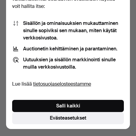
voit hallita itse:
Sisällön ja ominaisuuksien mukauttaminen
sinulle sopiviksi sen mukaan, miten käytät
verkkosivustoa.
14 karaatin kultainen
Kaksi sterlinghopeista
Auctionetin kehittäminen ja parantaminen.
sinettisormus onyksi…
miesten sormusta, l…
9 t 28 min
2 päivää
Uutuuksien ja sisällön markkinointi sinulle
5 tarjousta
Tarjous
muilla verkkosivustoilla.
106 USD
47 USD
Lue lisää
tietosuojaselosteestamme
Aseta hakuvahti
Hakuja voi tehdä myös täällä:
meidän arkistomme, jossa
Salli kaikki
ovat päättyneet huutokaupat
.
Evästeasetukset