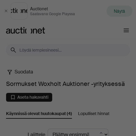
Auctionet
Näytä
Sulje
Saatavana Google Playssa
Auctionet.com
Suodata
Sormukset
Sormukset Woxholt Auktioner -yrityksessä
Woxholt
Aseta hakuvahti
Auktioner
Käynnissä olevat huutokaupat
(4)
Lopulliset hinnat
-
yrityksessä
Käynnissä
Lajittele