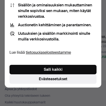
Sisällön ja ominaisuuksien mukauttaminen
sinulle sopiviksi sen mukaan, miten käytät
verkkosivustoa.
Auctionetin kehittäminen ja parantaminen.
Uutuuksien ja sisällön markkinointi sinulle
YKSIKIVISORMUS, 18K
SORMUS, valkoisia
SORMUS
muilla verkkosivustoilla.
valkokulta, n. 0,5 ct,…
kiviä.
valkoisi
Myyty 15 heinä 2026
Myyty 23 kesä 2026
Myyty 2
Lue lisää
tietosuojaselosteestamme
Tarjous
2 tarjousta
5 tarjous
347 USD
200 USD
169 US
Salli kaikki
Evästeasetukset
Alatunnistenavigaatio
Apua ja yhteystiedot
Ota yhteyttä tekniseen tukeen
Kaikki huutokauppakamarit