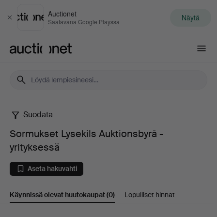
Auctionet
Näytä
Sulje
Saatavana Google Playssa
Auctionet.com
Suodata
Sormukset
Sormukset Lysekils Auktionsbyrå -
Lysekils
yrityksessä
Auktionsbyrå
Aseta hakuvahti
-
Käynnissä olevat huutokaupat
(0)
Lopulliset hinnat
yrityksessä