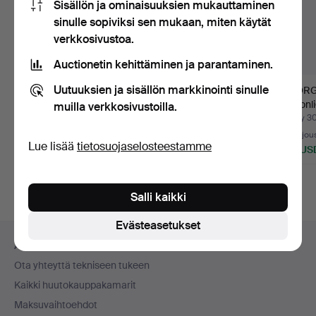
Sisällön ja ominaisuuksien mukauttaminen
sinulle sopiviksi sen mukaan, miten käytät
verkkosivustoa.
Auctionetin kehittäminen ja parantaminen.
Uutuuksien ja sisällön markkinointi sinulle
Ankkuriketju 14 kt
GEORG JENSEN.
GEORG
kultaa. Leimattu, '585'.
“Moonlight Grape”,
“Moonli
muilla verkkosivustoilla.
kaulakoru…
kaulako
Myyty 30 heinä 2026
Myyty 30 heinä 2026
Myyty 3
10 tarjousta
27 tarjousta
21 tarjou
Lue lisää
tietosuojaselosteestamme
1 079 USD
559 USD
277 US
Salli kaikki
Evästeasetukset
Alatunnistenavigaatio
Apua ja yhteystiedot
Ota yhteyttä tekniseen tukeen
Kaikki huutokauppakamarit
Maksuvaihtoehdot