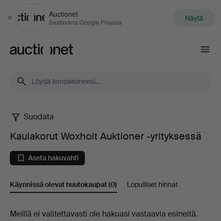
Auctionet
Näytä
Sulje
Saatavana Google Playssa
Auctionet.com
Suodata
Kaulakorut
Kaulakorut Woxholt Auktioner -yrityksessä
Woxholt
Aseta hakuvahti
Auktioner
Käynnissä olevat huutokaupat
(0)
Lopulliset hinnat
-
yrityksessä
Käynnissä
Meillä ei valitettavasti ole hakuasi vastaavia esineitä.