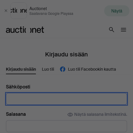
Auctionet
Näytä
Sulje
Saatavana Google Playssa
Auctionet.com
Kirjaudu sisään
Kirjaudu sisään
Luo tili
Luo tili Facebookin kautta
Sähköposti
Salasana
Näytä salasana ilmitekstinä.