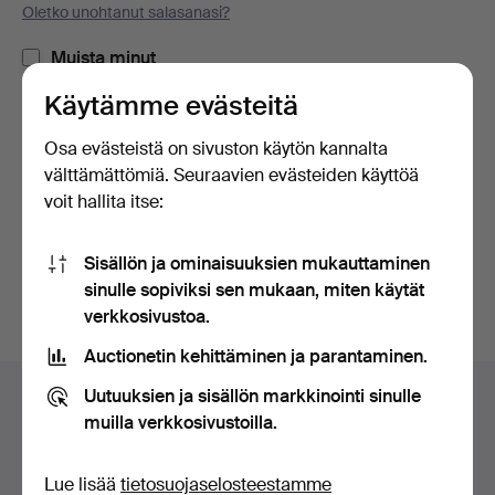
Oletko unohtanut salasanasi?
Muista minut
Käytämme evästeitä
Kirjaudu sisään
Osa evästeistä on sivuston käytön kannalta
välttämättömiä. Seuraavien evästeiden käyttöä
tai kirjaudu Facebookiin täällä
voit hallita itse:
Jatka Facebookiin kirjautuneena
Sisällön ja ominaisuuksien mukauttaminen
sinulle sopiviksi sen mukaan, miten käytät
verkkosivustoa.
Auctionetin kehittäminen ja parantaminen.
Alatunnistenavigaatio
Uutuuksien ja sisällön markkinointi sinulle
Apua ja yhteystiedot
muilla verkkosivustoilla.
Ota yhteyttä tekniseen tukeen
Kaikki huutokauppakamarit
Lue lisää
tietosuojaselosteestamme
Maksuvaihtoehdot