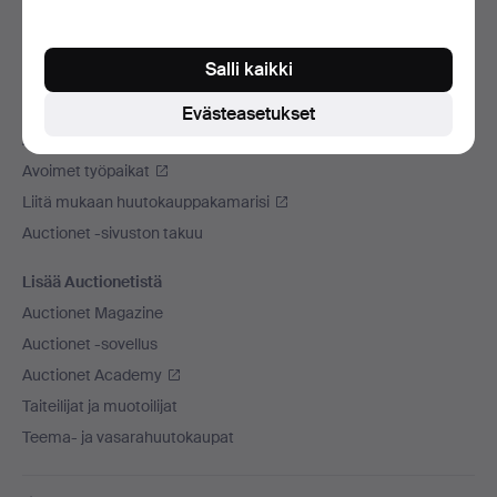
Käytämme kuljetusliikettä
Sosiaaliset mediat
Salli kaikki
Auctionet
Evästeasetukset
Auctionet -sivustosta
Avoimet työpaikat
Liitä mukaan huutokauppakamarisi
Auctionet -sivuston takuu
Lisää Auctionetistä
Auctionet Magazine
Auctionet -sovellus
Auctionet Academy
Taiteilijat ja muotoilijat
Teema- ja vasarahuutokaupat