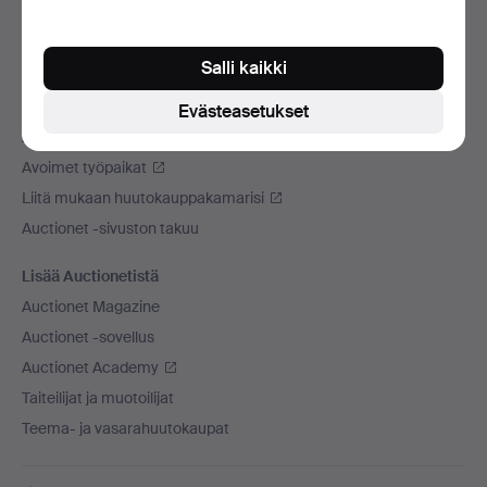
Käytämme kuljetusliikettä
Sosiaaliset mediat
Salli kaikki
Auctionet
Evästeasetukset
Auctionet -sivustosta
Avoimet työpaikat
Liitä mukaan huutokauppakamarisi
Auctionet -sivuston takuu
Lisää Auctionetistä
Auctionet Magazine
Auctionet -sovellus
Auctionet Academy
Taiteilijat ja muotoilijat
Teema- ja vasarahuutokaupat