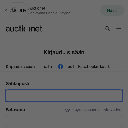
Auctionet
Näytä
Sulje
Saatavana Google Playssa
Auctionet.com
Kirjaudu sisään
Kirjaudu sisään
Luo tili
Luo tili Facebookin kautta
Sähköposti
Salasana
Näytä salasana ilmitekstinä.