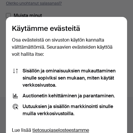
Oletko unohtanut salasanasi?
Muista minut
Käytämme evästeitä
Kirjaudu sisään
Osa evästeistä on sivuston käytön kannalta
välttämättömiä. Seuraavien evästeiden käyttöä
tai kirjaudu Facebookiin täällä
voit hallita itse:
Jatka Facebookiin kirjautuneena
Sisällön ja ominaisuuksien mukauttaminen
sinulle sopiviksi sen mukaan, miten käytät
verkkosivustoa.
Auctionetin kehittäminen ja parantaminen.
Alatunnistenavigaatio
Uutuuksien ja sisällön markkinointi sinulle
Apua ja yhteystiedot
muilla verkkosivustoilla.
Ota yhteyttä tekniseen tukeen
Kaikki huutokauppakamarit
Lue lisää
tietosuojaselosteestamme
Maksuvaihtoehdot