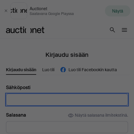
Auctionet
Näytä
Sulje
Saatavana Google Playssa
Auctionet.com
Kirjaudu sisään
Kirjaudu sisään
Luo tili
Luo tili Facebookin kautta
Sähköposti
Salasana
Näytä salasana ilmitekstinä.