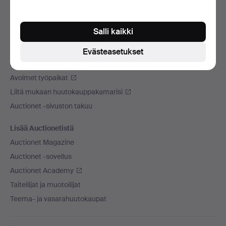
Käytämme kuljetusliikettä
Sosiaaliset mediat
Salli kaikki
Auctionet
Evästeasetukset
Auctionet -sivustosta
Avoimet työpaikat
Liitä mukaan huutokauppakamarisi
Auctionet -sivuston takuu
Lisää Auctionetistä
Auctionet Magazine
Auctionet -sovellus
Auctionet Academy
Taiteilijat ja muotoilijat
Teema- ja vasarahuutokaupat