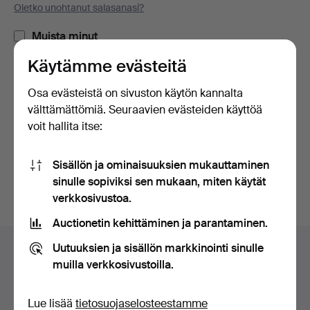
Oletko unohtanut salasanasi?
Muista minut
Käytämme evästeitä
Kirjaudu sisään
Osa evästeistä on sivuston käytön kannalta
välttämättömiä. Seuraavien evästeiden käyttöä
tai kirjaudu Facebookiin täällä
voit hallita itse:
Jatka Facebookiin kirjautuneena
Sisällön ja ominaisuuksien mukauttaminen
sinulle sopiviksi sen mukaan, miten käytät
verkkosivustoa.
Auctionetin kehittäminen ja parantaminen.
Alatunnistenavigaatio
Uutuuksien ja sisällön markkinointi sinulle
Apua ja yhteystiedot
muilla verkkosivustoilla.
Ota yhteyttä tekniseen tukeen
Kaikki huutokauppakamarit
Lue lisää
tietosuojaselosteestamme
Maksuvaihtoehdot